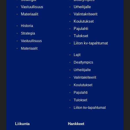
Vastuullisuus
Urheilijalle
Materiaalit
Valintakriteerit
Koulutukset
Historia
Pajulahti
Strategia
Tulokset
Vastuullisuus
Liiton kv-tapahtumat
Materiaalit
Lajit
Deaflympics
Urheilijalle
Valintakriteerit
Koulutukset
Pajulahti
Tulokset
Liiton kv-tapahtumat
Liikunta
Hankkeet