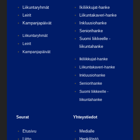
Liikuntaryhmät
Ikiliikkujat-hanke
Leirit
Liikuntakaveri-hanke
Kampanjapäivät
Inkluusiohanke
Seniorihanke
Liikuntaryhmät
Suomi liikkeelle -
Leirit
liikuntahanke
Kampanjapäivät
Ikiliikkujat-hanke
Liikuntakaveri-hanke
Inkluusiohanke
Seniorihanke
Suomi liikkeelle -
liikuntahanke
Seurat
Yhteystiedot
Etusivu
Medialle
Liitto
Henkilöstö