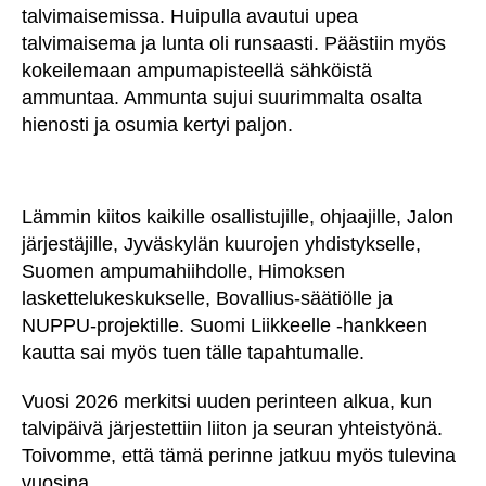
talvimaisemissa. Huipulla avautui upea
talvimaisema ja lunta oli runsaasti. Päästiin myös
kokeilemaan ampumapisteellä sähköistä
ammuntaa. Ammunta sujui suurimmalta osalta
hienosti ja osumia kertyi paljon.
Lämmin kiitos kaikille osallistujille, ohjaajille, Jalon
järjestäjille, Jyväskylän kuurojen yhdistykselle,
Suomen ampumahiihdolle, Himoksen
laskettelukeskukselle, Bovallius-säätiölle ja
NUPPU-projektille. Suomi Liikkeelle -hankkeen
kautta sai myös tuen tälle tapahtumalle.
Vuosi 2026 merkitsi uuden perinteen alkua, kun
talvipäivä järjestettiin liiton ja seuran yhteistyönä.
Toivomme, että tämä perinne jatkuu myös tulevina
vuosina.