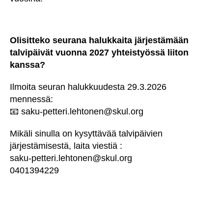
Olisitteko seurana halukkaita järjestämään
talvipäivät vuonna 2027 yhteistyössä liiton
kanssa?
Ilmoita seuran halukkuudesta 29.3.2026
mennessä:
📧 saku-petteri.lehtonen@skul.org
Mikäli sinulla on kysyttävää talvipäivien
järjestämisestä, laita viestiä :
saku-petteri.lehtonen@skul.org
0401394229