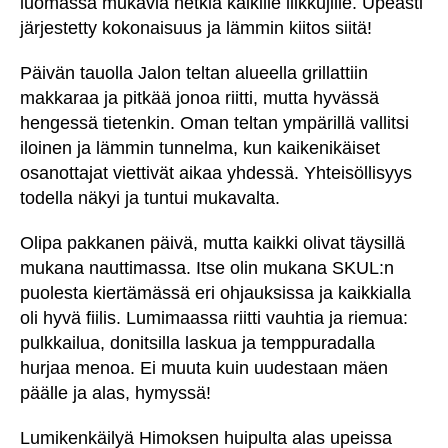
luomassa mukavia hetkiä kaikille liikkujille. Upeasti
järjestetty kokonaisuus ja lämmin kiitos siitä!
Päivän tauolla Jalon teltan alueella grillattiin
makkaraa ja pitkää jonoa riitti, mutta hyvässä
hengessä tietenkin. Oman teltan ympärillä vallitsi
iloinen ja lämmin tunnelma, kun kaikenikäiset
osanottajat viettivät aikaa yhdessä. Yhteisöllisyys
todella näkyi ja tuntui mukavalta.
Olipa pakkanen päivä, mutta kaikki olivat täysillä
mukana nauttimassa. Itse olin mukana SKUL:n
puolesta kiertämässä eri ohjauksissa ja kaikkialla
oli hyvä fiilis. Lumimaassa riitti vauhtia ja riemua:
pulkkailua, donitsilla laskua ja temppuradalla
hurjaa menoa. Ei muuta kuin uudestaan mäen
päälle ja alas, hymyssä!
Lumikenkäilyä Himoksen huipulta alas upeissa