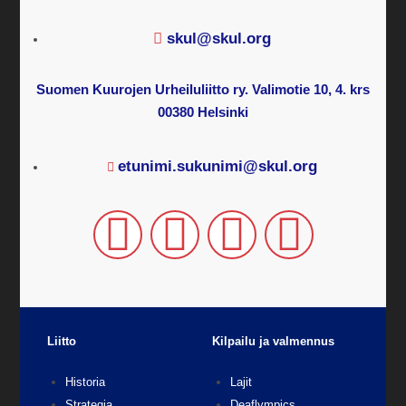
skul@skul.org
Suomen Kuurojen Urheiluliitto ry. Valimotie 10, 4. krs
00380 Helsinki
etunimi.sukunimi@skul.org
Liitto
Kilpailu ja valmennus
Historia
Lajit
Strategia
Deaflympics