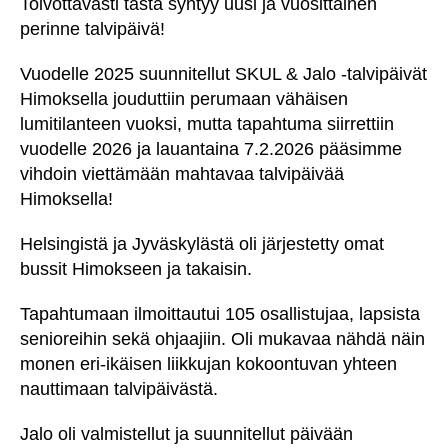
Toivottavasti tästä syntyy uusi ja vuosittainen
perinne talvipäivä!
Vuodelle 2025 suunnitellut SKUL & Jalo -talvipäivät
Himoksella jouduttiin perumaan vähäisen
lumitilanteen vuoksi, mutta tapahtuma siirrettiin
vuodelle 2026 ja lauantaina 7.2.2026 pääsimme
vihdoin viettämään mahtavaa talvipäivää
Himoksella!
Helsingistä ja Jyväskylästä oli järjestetty omat
bussit Himokseen ja takaisin.
Tapahtumaan ilmoittautui 105 osallistujaa, lapsista
senioreihin sekä ohjaajiin. Oli mukavaa nähdä näin
monen eri-ikäisen liikkujan kokoontuvan yhteen
nauttimaan talvipäivästä.
Jalo oli valmistellut ja suunnitellut päivään