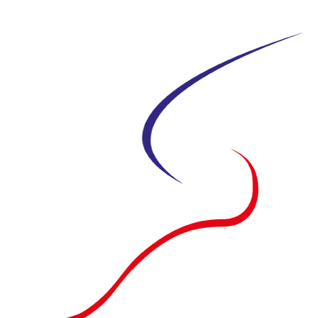
Siirry
suoraan
sisältöön