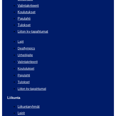
Valintakriteerit
Koulutukset
Pajulahti
Tulokset
Liiton kv-tapahtumat
Lajit
Deaflympics
Urheilijalle
Valintakriteerit
Koulutukset
Pajulahti
Tulokset
Liiton kv-tapahtumat
Liikunta
Liikuntaryhmät
Leirit