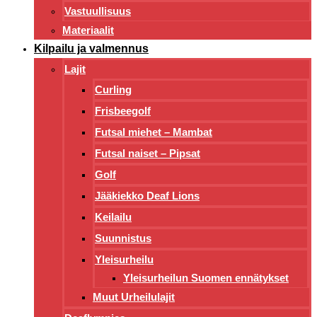
Vastuullisuus
Materiaalit
Kilpailu ja valmennus
Lajit
Curling
Frisbeegolf
Futsal miehet – Mambat
Futsal naiset – Pipsat
Golf
Jääkiekko Deaf Lions
Keilailu
Suunnistus
Yleisurheilu
Yleisurheilun Suomen ennätykset
Muut Urheilulajit