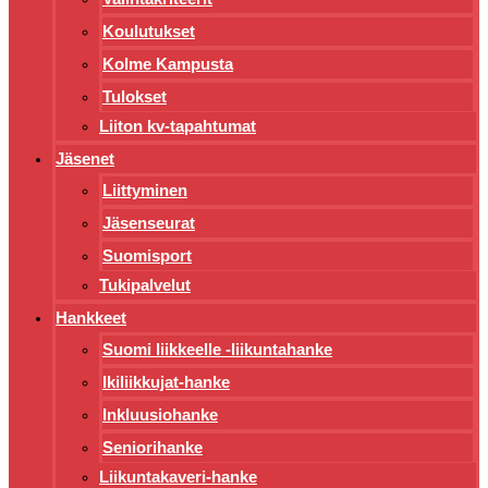
Koulutukset
Kolme Kampusta
Tulokset
Liiton kv-tapahtumat
Jäsenet
Liittyminen
Jäsenseurat
Suomisport
Tukipalvelut
Hankkeet
Suomi liikkeelle -liikuntahanke
Ikiliikkujat-hanke
Inkluusiohanke
Seniorihanke
Liikuntakaveri-hanke