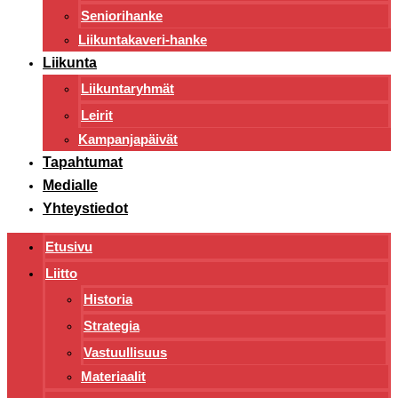
Seniorihanke
Liikuntakaveri-hanke
Liikunta
Liikuntaryhmät
Leirit
Kampanjapäivät
Tapahtumat
Medialle
Yhteystiedot
Etusivu
Liitto
Historia
Strategia
Vastuullisuus
Materiaalit