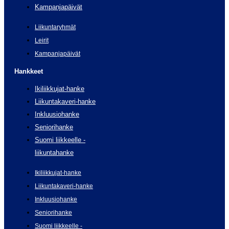
Kampanjapäivät
Liikuntaryhmät
Leirit
Kampanjapäivät
Hankkeet
Ikiliikkujat-hanke
Liikuntakaveri-hanke
Inkluusiohanke
Seniorihanke
Suomi liikkeelle -
liikuntahanke
Ikiliikkujat-hanke
Liikuntakaveri-hanke
Inkluusiohanke
Seniorihanke
Suomi liikkeelle -