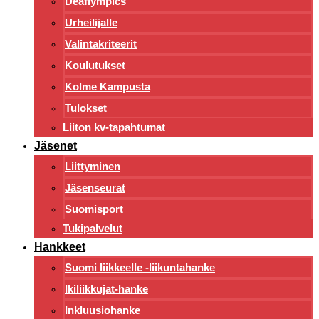
Deaflympics
Urheilijalle
Valintakriteerit
Koulutukset
Kolme Kampusta
Tulokset
Liiton kv-tapahtumat
Jäsenet
Liittyminen
Jäsenseurat
Suomisport
Tukipalvelut
Hankkeet
Suomi liikkeelle -liikuntahanke
Ikiliikkujat-hanke
Inkluusiohanke