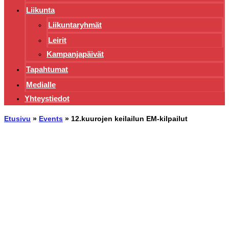
Liikunta
Liikuntaryhmät
Leirit
Kampanjapäivät
Tapahtumat
Medialle
Yhteystiedot
Etusivu
»
Events
»
12.kuurojen keilailun EM-kilpailut