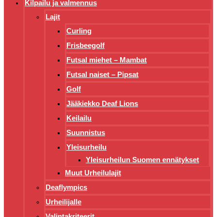
Kilpailu ja valmennus
Lajit
Curling
Frisbeegolf
Futsal miehet – Mambat
Futsal naiset – Pipsat
Golf
Jääkiekko Deaf Lions
Keilailu
Suunnistus
Yleisurheilu
Yleisurheilun Suomen ennätykset
Muut Urheilulajit
Deaflympics
Urheilijalle
Valintakriteerit