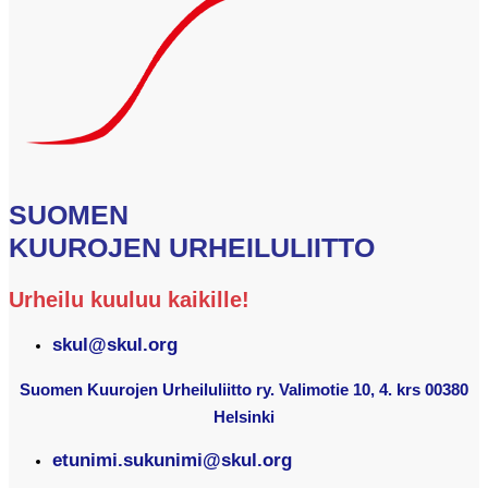
SUOMEN
KUUROJEN URHEILULIITTO
Urheilu kuuluu kaikille!
skul@skul.org
Suomen Kuurojen Urheiluliitto ry. Valimotie 10, 4. krs 00380
Helsinki
etunimi.sukunimi@skul.org