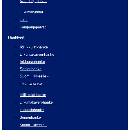
Kampanjapäivät
Liikuntaryhmät
Leirit
Kampanjapäivät
Hankkeet
Ikiliikkujat-hanke
Liikuntakaveri-hanke
Inkluusiohanke
Seniorihanke
Suomi liikkeelle -
liikuntahanke
Ikiliikkujat-hanke
Liikuntakaveri-hanke
Inkluusiohanke
Seniorihanke
Suomi liikkeelle -