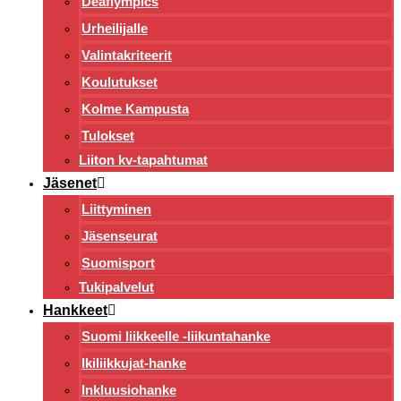
Deaflympics
Urheilijalle
Valintakriteerit
Koulutukset
Kolme Kampusta
Tulokset
Liiton kv-tapahtumat
Jäsenet
Liittyminen
Jäsenseurat
Suomisport
Tukipalvelut
Hankkeet
Suomi liikkeelle -liikuntahanke
Ikiliikkujat-hanke
Inkluusiohanke