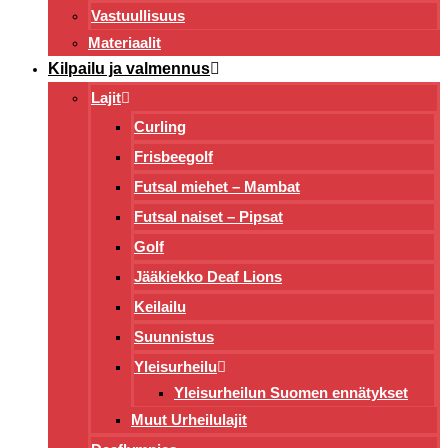
Vastuullisuus
Materiaalit
Kilpailu ja valmennus
Lajit
Curling
Frisbeegolf
Futsal miehet – Mambat
Futsal naiset – Pipsat
Golf
Jääkiekko Deaf Lions
Keilailu
Suunnistus
Yleisurheilu
Yleisurheilun Suomen ennätykset
Muut Urheilulajit