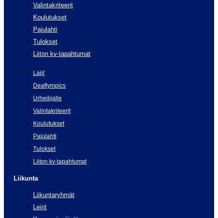
Valintakriteerit
Koulutukset
Pajulahti
Tulokset
Liiton kv-tapahtumat
Lajit
Deaflympics
Urheilijalle
Valintakriteerit
Koulutukset
Pajulahti
Tulokset
Liiton kv-tapahtumat
Liikunta
Liikuntaryhmät
Leirit