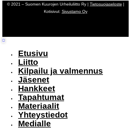
© 2021 – Suomen Kuurojen Urheiluliitto Ry |
Tietosuojaseloste
|
Kotisivut:
Sivustamo Oy
Etusivu
Liitto
Kilpailu ja valmennus
Jäsenet
Hankkeet
Tapahtumat
Materiaalit
Yhteystiedot
Medialle