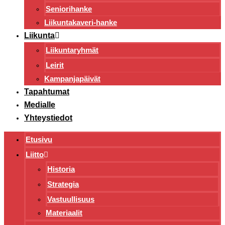
Seniorihanke
Liikuntakaveri-hanke
Liikunta
Liikuntaryhmät
Leirit
Kampanjapäivät
Tapahtumat
Medialle
Yhteystiedot
Etusivu
Liitto
Historia
Strategia
Vastuullisuus
Materiaalit