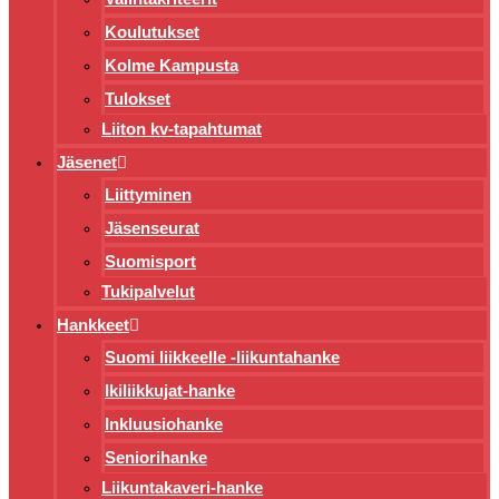
Koulutukset
Kolme Kampusta
Tulokset
Liiton kv-tapahtumat
Jäsenet
Liittyminen
Jäsenseurat
Suomisport
Tukipalvelut
Hankkeet
Suomi liikkeelle -liikuntahanke
Ikiliikkujat-hanke
Inkluusiohanke
Seniorihanke
Liikuntakaveri-hanke