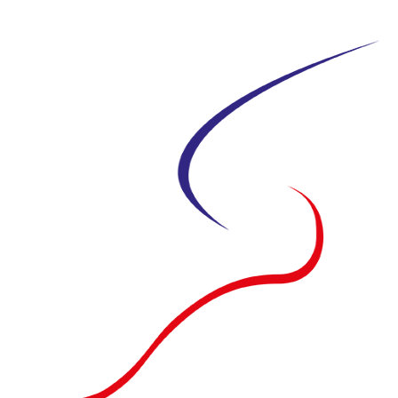
Siirry
suoraan
sisältöön