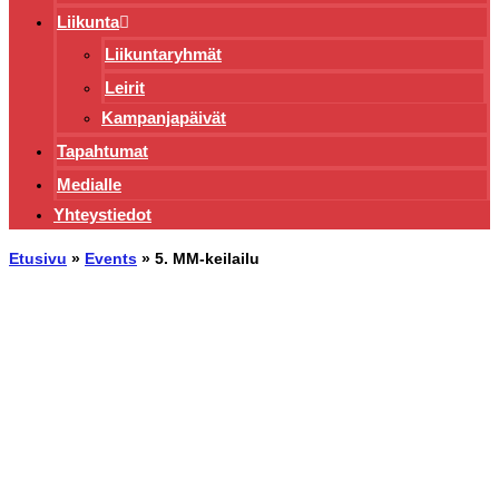
Liikunta
Liikuntaryhmät
Leirit
Kampanjapäivät
Tapahtumat
Medialle
Yhteystiedot
Etusivu
»
Events
»
5. MM-keilailu