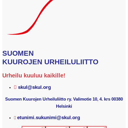
SUOMEN
KUUROJEN URHEILULIITTO
Urheilu kuuluu kaikille!
skul@skul.org
Suomen Kuurojen Urheiluliitto ry. Valimotie 10, 4. krs 00380
Helsinki
etunimi.sukunimi@skul.org