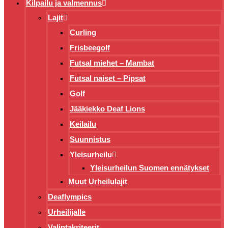
Kilpailu ja valmennus
Lajit
Curling
Frisbeegolf
Futsal miehet – Mambat
Futsal naiset – Pipsat
Golf
Jääkiekko Deaf Lions
Keilailu
Suunnistus
Yleisurheilu
Yleisurheilun Suomen ennätykset
Muut Urheilulajit
Deaflympics
Urheilijalle
Valintakriteerit