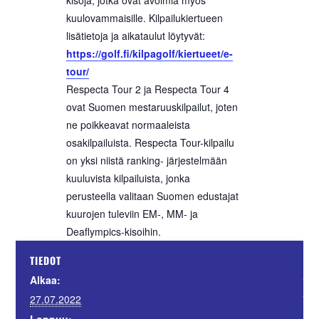
kuulovammaisille. Kilpailukiertueen
lisätietoja ja aikataulut löytyvät:
https://golf.fi/
kilpagolf/kiertueet/e-
tour/
Respecta Tour 2 ja Respecta Tour 4
ovat Suomen mestaruuskilpailut, joten
ne poikkeavat normaaleista
osakilpailuista. Respecta Tour-kilpailu
on yksi niistä ranking- järjestelmään
kuuluvista kilpailuista, jonka
perusteella valitaan Suomen edustajat
kuurojen tuleviin EM-, MM- ja
Deaflympics-kisoihin.
JÄ
TIEDOT
Suo
Alkaa:
Sii
27.07.2022
Loppuu: