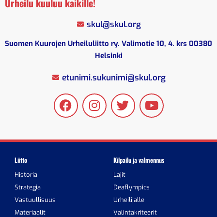
Urheilu kuuluu kaikille!
skul@skul.org
Suomen Kuurojen Urheiluliitto ry. Valimotie 10, 4. krs 00380
Helsinki
etunimi.sukunimi@skul.org
Liitto
Kilpailu ja valmennus
Historia
Lajit
Strategia
Deaflympics
Vastuullisuus
Urheilijalle
Materiaalit
Valintakriteerit