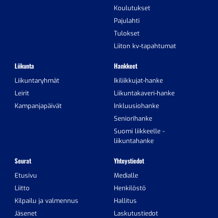
Koulutukset
Pajulahti
Tulokset
Liiton kv-tapahtumat
Liikunta
Hankkeet
Liikuntaryhmät
Ikiliikkujat-hanke
Leirit
Liikuntakaveri-hanke
Kampanjapäivät
Inkluusiohanke
Seniorihanke
Suomi liikkeelle -
liikuntahanke
Seurat
Yhteystiedot
Etusivu
Medialle
Liitto
Henkilöstö
Kilpailu ja valmennus
Hallitus
Jäsenet
Laskutustiedot