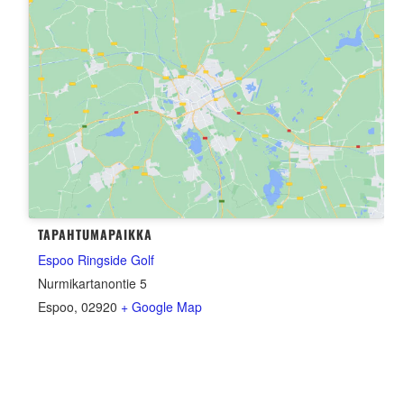
TAPAHTUMAPAIKKA
Espoo Ringside Golf
Nurmikartanontie 5
Espoo
,
02920
+ Google Map