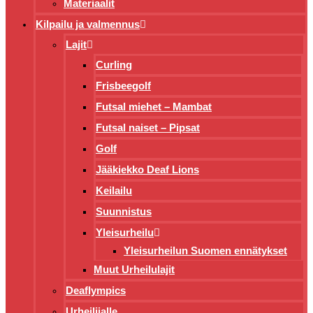
Materiaalit
Kilpailu ja valmennus
Lajit
Curling
Frisbeegolf
Futsal miehet – Mambat
Futsal naiset – Pipsat
Golf
Jääkiekko Deaf Lions
Keilailu
Suunnistus
Yleisurheilu
Yleisurheilun Suomen ennätykset
Muut Urheilulajit
Deaflympics
Urheilijalle