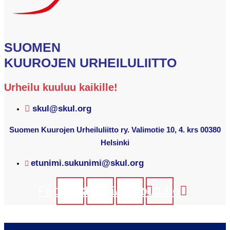
SUOMEN
KUUROJEN URHEILULIITTO
Urheilu kuuluu kaikille!
skul@skul.org
Suomen Kuurojen Urheiluliitto ry. Valimotie 10, 4. krs 00380
Helsinki
etunimi.sukunimi@skul.org
Facebook
Instagram
Twitter
Youtube