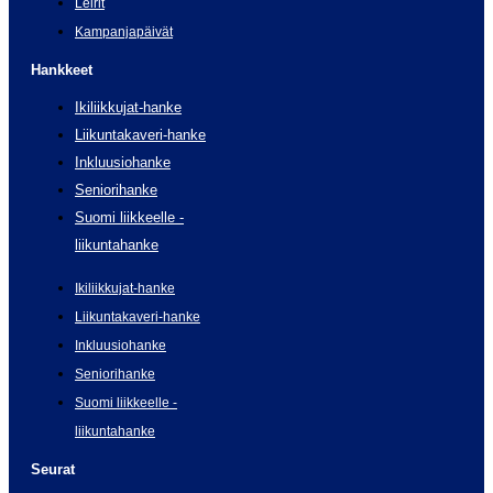
Leirit
Kampanjapäivät
Hankkeet
Ikiliikkujat-hanke
Liikuntakaveri-hanke
Inkluusiohanke
Seniorihanke
Suomi liikkeelle -
liikuntahanke
Ikiliikkujat-hanke
Liikuntakaveri-hanke
Inkluusiohanke
Seniorihanke
Suomi liikkeelle -
liikuntahanke
Seurat