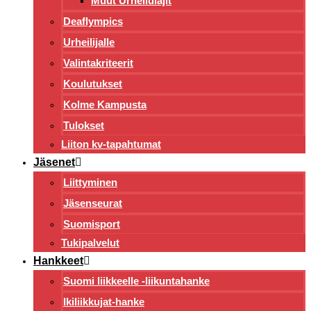
Muut Urheilulajit
Deaflympics
Urheilijalle
Valintakriteerit
Koulutukset
Kolme Kampusta
Tulokset
Liiton kv-tapahtumat
Jäsenet
Liittyminen
Jäsenseurat
Suomisport
Tukipalvelut
Hankkeet
Suomi liikkeelle -liikuntahanke
Ikiliikkujat-hanke