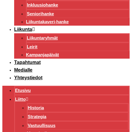
Inkluusiohanke
Seniorihanke
Liikuntakaveri-hanke
Liikunta
Liikuntaryhmät
Leirit
Kampanjapäivät
Tapahtumat
Medialle
Yhteystiedot
Etusivu
Liitto
Historia
Strategia
Vastuullisuus