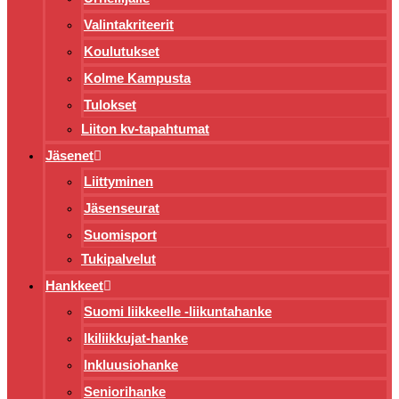
Valintakriteerit
Koulutukset
Kolme Kampusta
Tulokset
Liiton kv-tapahtumat
Jäsenet
Liittyminen
Jäsenseurat
Suomisport
Tukipalvelut
Hankkeet
Suomi liikkeelle -liikuntahanke
Ikiliikkujat-hanke
Inkluusiohanke
Seniorihanke