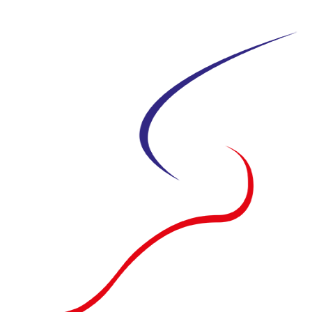
Siirry
suoraan
sisältöön