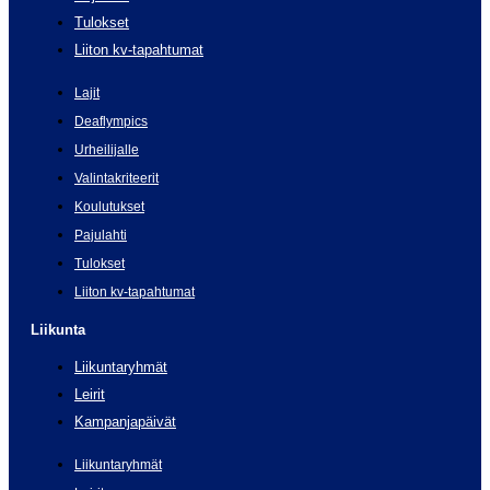
Tulokset
Liiton kv-tapahtumat
Lajit
Deaflympics
Urheilijalle
Valintakriteerit
Koulutukset
Pajulahti
Tulokset
Liiton kv-tapahtumat
Liikunta
Liikuntaryhmät
Leirit
Kampanjapäivät
Liikuntaryhmät