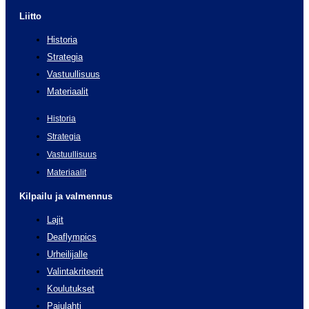
Liitto
Historia
Strategia
Vastuullisuus
Materiaalit
Historia
Strategia
Vastuullisuus
Materiaalit
Kilpailu ja valmennus
Lajit
Deaflympics
Urheilijalle
Valintakriteerit
Koulutukset
Pajulahti