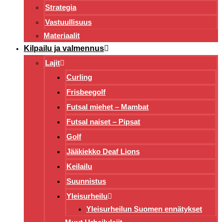
Strategia
Vastuullisuus
Materiaalit
Kilpailu ja valmennus
Lajit
Curling
Frisbeegolf
Futsal miehet – Mambat
Futsal naiset – Pipsat
Golf
Jääkiekko Deaf Lions
Keilailu
Suunnistus
Yleisurheilu
Yleisurheilun Suomen ennätykset