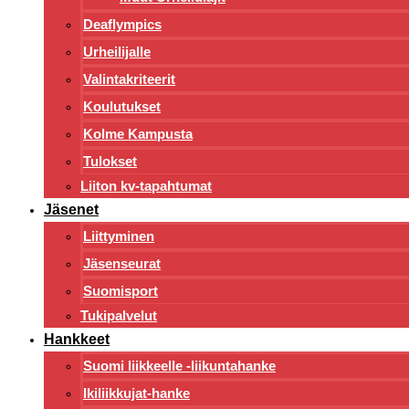
Deaflympics
Urheilijalle
Valintakriteerit
Koulutukset
Kolme Kampusta
Tulokset
Liiton kv-tapahtumat
Jäsenet
Liittyminen
Jäsenseurat
Suomisport
Tukipalvelut
Hankkeet
Suomi liikkeelle -liikuntahanke
Ikiliikkujat-hanke