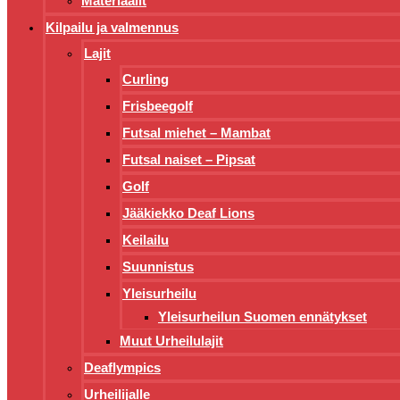
Materiaalit
Kilpailu ja valmennus
Lajit
Curling
Frisbeegolf
Futsal miehet – Mambat
Futsal naiset – Pipsat
Golf
Jääkiekko Deaf Lions
Keilailu
Suunnistus
Yleisurheilu
Yleisurheilun Suomen ennätykset
Muut Urheilulajit
Deaflympics
Urheilijalle