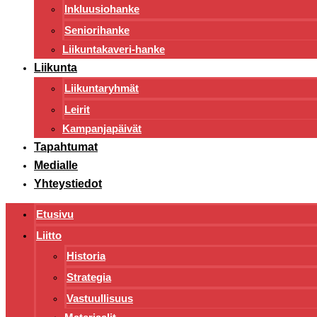
Inkluusiohanke
Seniorihanke
Liikuntakaveri-hanke
Liikunta
Liikuntaryhmät
Leirit
Kampanjapäivät
Tapahtumat
Medialle
Yhteystiedot
Etusivu
Liitto
Historia
Strategia
Vastuullisuus