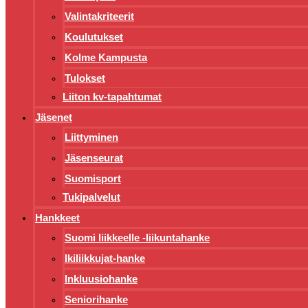
Valintakriteerit
Koulutukset
Kolme Kampusta
Tulokset
Liiton kv-tapahtumat
Jäsenet
Liittyminen
Jäsenseurat
Suomisport
Tukipalvelut
Hankkeet
Suomi liikkeelle -liikuntahanke
Ikiliikkujat-hanke
Inkluusiohanke
Seniorihanke