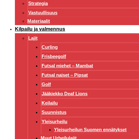
Strategia
Vastuullisuus
Materiaalit
Kilpailu ja valmennus
Lajit
Curling
Frisbeegolf
Futsal miehet – Mambat
Futsal naiset – Pipsat
Golf
Jääkiekko Deaf Lions
Keilailu
Suunnistus
Yleisurheilu
Yleisurheilun Suomen ennätykset
Muut Urheilulajit