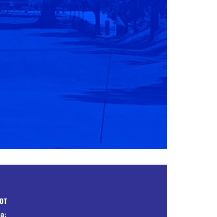
DOT
a: