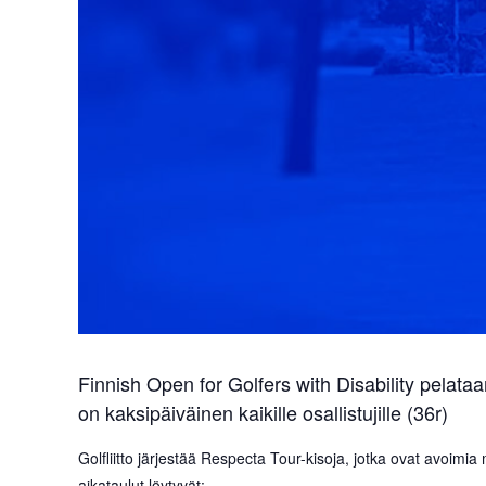
Finnish Open for Golfers with Disability pelata
on kaksipäiväinen kaikille osallistujille (36r)
Golfliitto järjestää Respecta Tour-kisoja, jotka ovat avoimia 
aikataulut löytyvät: