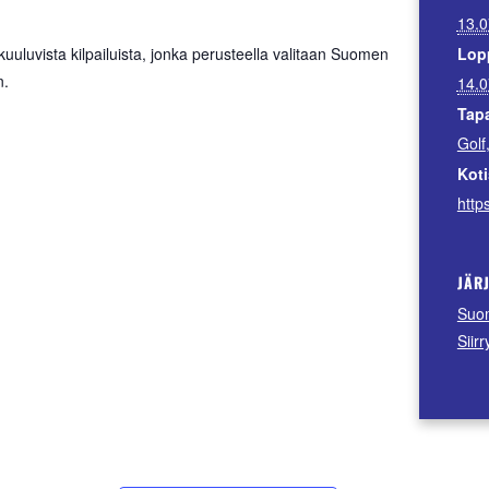
13.0
kuuluvista kilpailuista, jonka perusteella valitaan Suomen
Lop
n.
14.0
Tap
Golf
Koti
https
JÄR
Suom
Siir