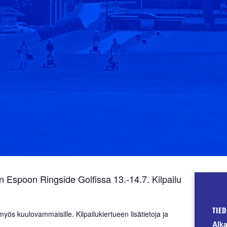
an Espoon Ringside Golfissa 13.-14.7. Kilpailu
TIE
myös kuulovammaisille. Kilpailukiertueen lisätietoja ja
Alka