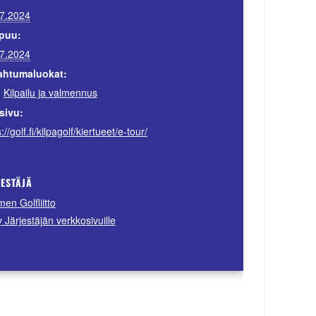
7.2024
puu:
7.2024
ahtumaluokat:
,
Kilpailu ja valmennus
sivu:
://golf.fi/kilpagolf/kiertueet/e-tour/
JESTÄJÄ
en Golfliitto
ry Järjestäjän verkkosivuille