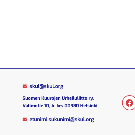
skul@skul.org
Suomen Kuurojen Urheiluliitto ry.
O
Valimotie 10, 4. krs 00380 Helsinki
etunimi.sukunimi@skul.org