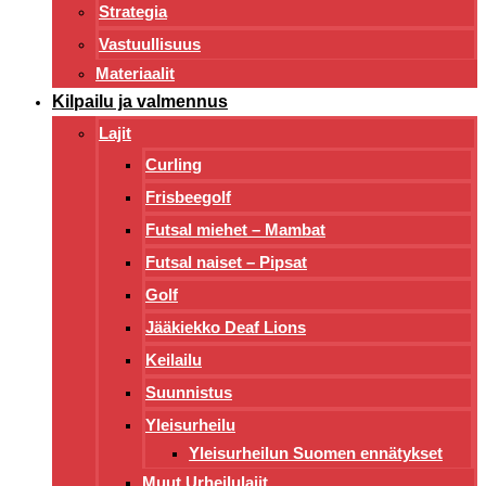
Strategia
Vastuullisuus
Materiaalit
Kilpailu ja valmennus
Lajit
Curling
Frisbeegolf
Futsal miehet – Mambat
Futsal naiset – Pipsat
Golf
Jääkiekko Deaf Lions
Keilailu
Suunnistus
Yleisurheilu
Yleisurheilun Suomen ennätykset
Muut Urheilulajit