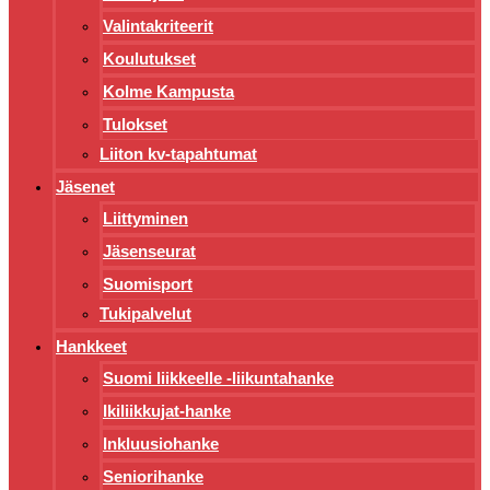
Valintakriteerit
Koulutukset
Kolme Kampusta
Tulokset
Liiton kv-tapahtumat
Jäsenet
Liittyminen
Jäsenseurat
Suomisport
Tukipalvelut
Hankkeet
Suomi liikkeelle -liikuntahanke
Ikiliikkujat-hanke
Inkluusiohanke
Seniorihanke