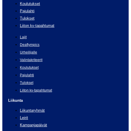
Koulutukset
Pajulahti
Tulokset
Liiton kv-tapahtumat
Lajit
Deaflympics
Urheilijalle
Valintakriteerit
Koulutukset
Pajulahti
Tulokset
Liiton kv-tapahtumat
Liikunta
Liikuntaryhmät
Leirit
Kampanjapäivät