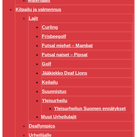
Materiaalit
Kilpailu ja valmennus
Lajit
Curling
Frisbeegolf
Futsal miehet – Mambat
Futsal naiset – Pipsat
Golf
Jääkiekko Deaf Lions
Keilailu
Suunnistus
Yleisurheilu
Yleisurheilun Suomen ennätykset
Muut Urheilulajit
Deaflympics
Urheilijalle