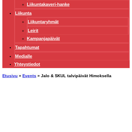
Liikuntakaveri-hanke
Liikunta
Liikuntaryhmät
Leirit
Kampanjapäivät
Tapahtumat
Medialle
Yhteystiedot
Etusivu
»
Events
»
Jalo & SKUL talvipäivät Himoksella