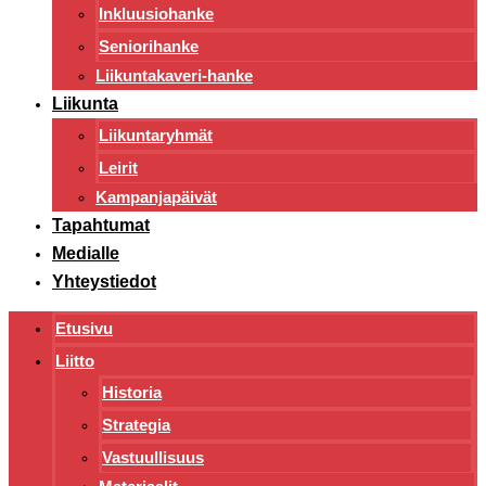
Inkluusiohanke
Seniorihanke
Liikuntakaveri-hanke
Liikunta
Liikuntaryhmät
Leirit
Kampanjapäivät
Tapahtumat
Medialle
Yhteystiedot
Etusivu
Liitto
Historia
Strategia
Vastuullisuus