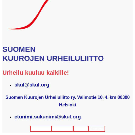
SUOMEN
KUUROJEN URHEILULIITTO
Urheilu kuuluu kaikille!
skul@skul.org
Suomen Kuurojen Urheiluliitto ry. Valimotie 10, 4. krs 00380
Helsinki
etunimi.sukunimi@skul.org
Facebook
Instagram
Twitter
Youtube