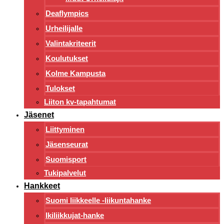
Deaflympics
Urheilijalle
Valintakriteerit
Koulutukset
Kolme Kampusta
Tulokset
Liiton kv-tapahtumat
Jäsenet
Liittyminen
Jäsenseurat
Suomisport
Tukipalvelut
Hankkeet
Suomi liikkeelle -liikuntahanke
Ikiliikkujat-hanke