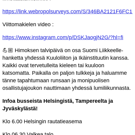
https://link.webropolsurveys.com/S/346BA2121F6FC1
Viittomakielen video :
https://www.instagram.com/p/DSKJaogjN2G/?hl=fi
💪🏼 Himoksen talvipäivä on osa Suomi Liikkeelle-
hanketta yhdessä Kuuloliiton ja Ikäinstituutin kanssa.
Kaikki ovat tervetulleita kieleen tai kuuloon
katsomatta. Paikalla on paljon tulkkeja ja haluamme
tänne tapahtumaan runsaan ja monipuolisen
osallistujajoukon nauttimaan yhdessä lumiliikunnasta.
Infoa busseista Helsingistä, Tampereelta ja
Jyväskylästä!
Klo 6.00 Helsingin rautatieasema
Klo 06.30 Valkea talo