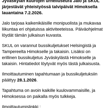
Jyväskylän kuurojen urheiluseura Jalo ja SKUL
järjestävät yhteistyössä talvipäivät Himoksella
lauantaina 7.2.2026.
Jalo tarjoaa kaikenikäisille monipuolista ja mukavaa
liikuntaa eri ohjatuissa aktiviteeteissa. Päiväohjelmat
löydät tämän julkaisun kuvasta.
SKUL on varannut bussikuljetukset Helsingistä ja
Tampereelta Himokselle ja takaisin. Lisäksi on
erillinen bussikuljetus Jyväskylästä Himokselle ja
takaisin. Hintatiedot löytyvät myös tästä julkaisusta.
Ilmoittautuminen tapahtumaan ja bussikuljetuksiin
päättyy
28.1.2026
.
Tapahtuma on avoin kaikille kuulovammaisille, ja
Himoksessa on paikalla myös tulkkeja.
Ilmoittautumislinkki :