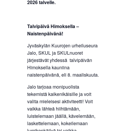
2026 talvelle.
Talvipäivä Himoksella –
Naistenpäivänä!
Jyväskylän Kuurojen urheiluseura
Jalo, SKUL ja SKULnuoret
järjestävät yhdessä talvipäivän
Himoksella kauniina
naistenpäivänä, eli 8. maaliskuuta.
Jalo tarjoaa monipuolista
tekemistä kaikenikäisille ja voit
valita mieleisesi aktiviteetti! Voit
vaikka lähteä hiihtämään,
luistelemaan jäällä, kävelemään,
laskettelemaan, kokeilemaan
lumikenkäilyä tai vaikka