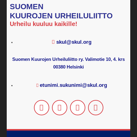
SUOMEN
KUUROJEN URHEILULIITTO
Urheilu kuuluu kaikille!
skul@skul.org
Suomen Kuurojen Urheiluliitto ry. Valimotie 10, 4. krs
00380 Helsinki
etunimi.sukunimi@skul.org