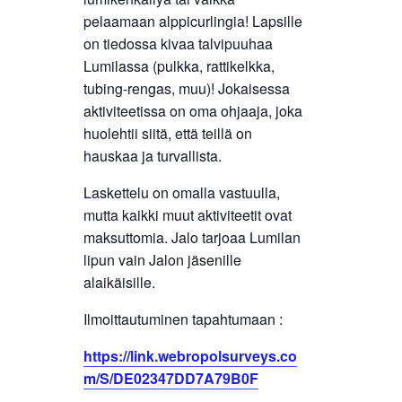
pelaamaan alppicurlingia! Lapsille
on tiedossa kivaa talvipuuhaa
Lumilassa (pulkka, rattikelkka,
tubing-rengas, muu)! Jokaisessa
aktiviteetissa on oma ohjaaja, joka
huolehtii siitä, että teillä on
hauskaa ja turvallista.
Laskettelu on omalla vastuulla,
mutta kaikki muut aktiviteetit ovat
maksuttomia. Jalo tarjoaa Lumilan
lipun vain Jalon jäsenille
alaikäisille.
Ilmoittautuminen tapahtumaan :
https://link.webropolsurveys.co
m/S/DE02347DD7A79B0F