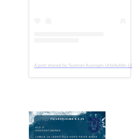
A post shared by Suomen Kuurojen Urheiluliitto (@sk