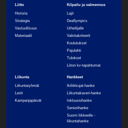
Liitto
Kilpailu ja valmennus
Historia
Lajit
Strategia
Deaflympics
Vastuullisuus
Urheilijalle
Materiaalit
Valintakriteerit
Koulutukset
Pajulahti
Tulokset
Liiton kv-tapahtumat
Liikunta
Hankkeet
Liikuntaryhmät
Ikiliikkujat-hanke
Leirit
Liikuntakaveri-hanke
Kampanjapäivät
Inkluusiohanke
Seniorihanke
Suomi liikkeelle -
liikuntahanke