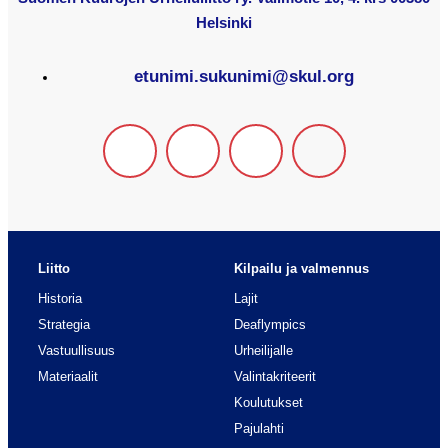
Helsinki
etunimi.sukunimi@skul.org
Liitto
Kilpailu ja valmennus
Historia
Lajit
Strategia
Deaflympics
Vastuullisuus
Urheilijalle
Materiaalit
Valintakriteerit
Koulutukset
Pajulahti