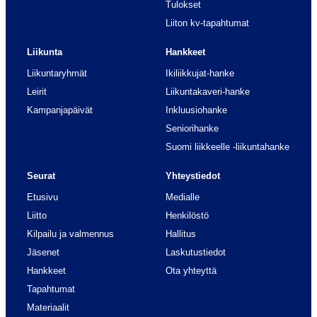
Tulokset
Liiton kv-tapahtumat
Liikunta
Hankkeet
Liikuntaryhmät
Ikiliikkujat-hanke
Leirit
Liikuntakaveri-hanke
Kampanjapäivät
Inkluusiohanke
Seniorihanke
Suomi liikkeelle -liikuntahanke
Seurat
Yhteystiedot
Etusivu
Medialle
Liitto
Henkilöstö
Kilpailu ja valmennus
Hallitus
Jäsenet
Laskutustiedot
Hankkeet
Ota yhteyttä
Tapahtumat
Materiaalit