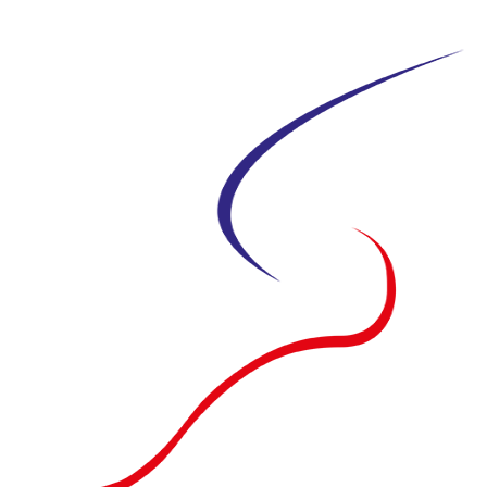
Siirry
suoraan
sisältöön