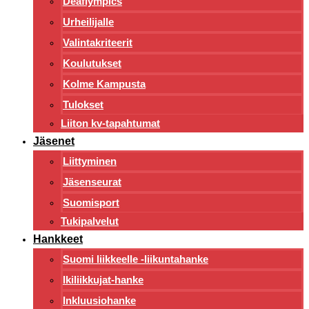
Deaflympics
Urheilijalle
Valintakriteerit
Koulutukset
Kolme Kampusta
Tulokset
Liiton kv-tapahtumat
Jäsenet
Liittyminen
Jäsenseurat
Suomisport
Tukipalvelut
Hankkeet
Suomi liikkeelle -liikuntahanke
Ikiliikkujat-hanke
Inkluusiohanke