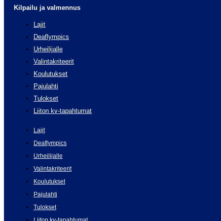
Kilpailu ja valmennus
Lajit
Deaflympics
Urheilijalle
Valintakriteerit
Koulutukset
Pajulahti
Tulokset
Liiton kv-tapahtumat
Lajit
Deaflympics
Urheilijalle
Valintakriteerit
Koulutukset
Pajulahti
Tulokset
Liiton kv-tapahtumat