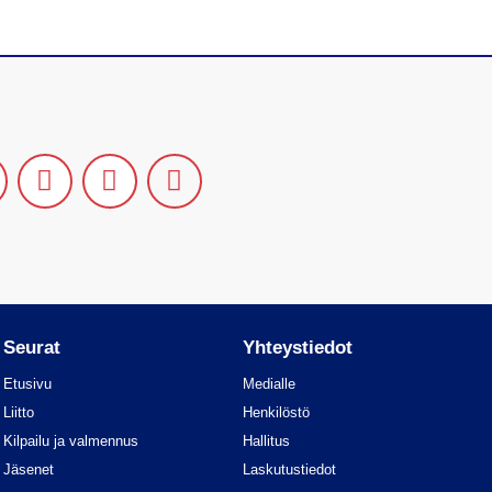
Seurat
Yhteystiedot
Etusivu
Medialle
Liitto
Henkilöstö
Kilpailu ja valmennus
Hallitus
Jäsenet
Laskutustiedot