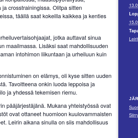
13.0
ja crosstrainingissa. Olitpa sitten
Lop
jeissa, täällä saat kokeilla kaikkea ja kenties
15.0
Tap
rheiluvertaisohjaajat, jotka auttavat sinua
Leiri
lun maailmassa. Lisäksi saat mahdollisuuden
 saman intohimon liikuntaan ja urheiluun kuin
onnistuminen on elämys, oli kyse sitten uuden
stä. Tavoitteena onkin luoda leppoisa ja
n ilo ja yhdessä tekemisen riemu.
JÄ
rin pääjärjestäjänä. Mukana yhteistyössä ovat
Suom
jestöt ovat ottaneet huomioon kuulovammaisten
Siir
peet. Leirin aikana sinulla on siis mahdollisuus