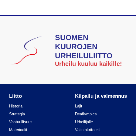
SUOMEN
KUUROJEN
URHEILULIITTO
Urheilu kuuluu kaikille!
Liitto
Kilpailu ja valmennus
Historia
Lajit
Strategia
Deaflympics
Vastuullisuus
Urheilijalle
Materiaalit
Valintakriteerit