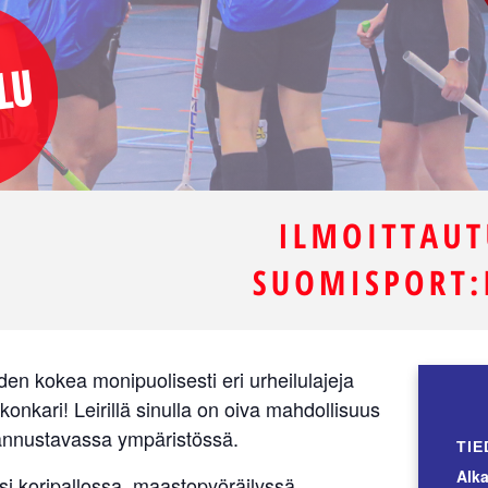
uden kokea monipuolisesti eri urheilulajeja
 konkari! Leirillä sinulla on oiva mahdollisuus
kannustavassa ympäristössä.
TIE
Alka
ksi koripallossa, maastopyöräilyssä,