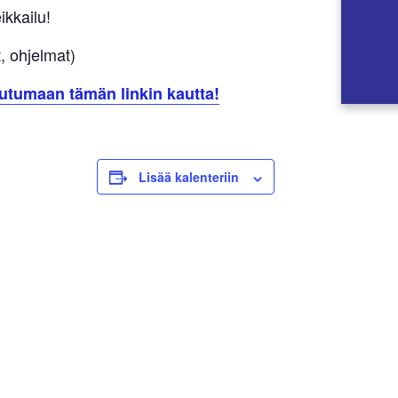
kkailu!
t, ohjelmat)
utumaan tämän linkin kautta!
Lisää kalenteriin