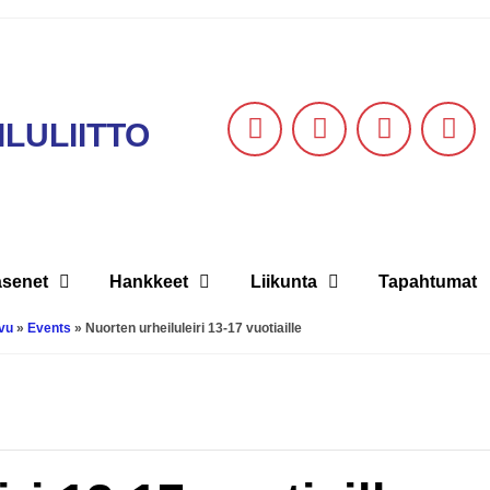
LULIITTO
äsenet
Hankkeet
Liikunta
Tapahtumat
vu
»
Events
»
Nuorten urheiluleiri 13-17 vuotiaille