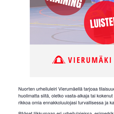
Nuorten urheiluleiri Vierumäellä tarjoaa tilaisu
huolimatta siitä, oletko vasta-alkaja tai kokenut
rikkoa omia ennakkoluulojasi turvallisessa ja 
Pääset liikkumaan eri urheilulajeissa, esimerki