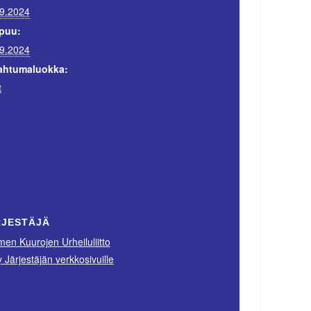
9.2024
puu:
9.2024
ahtumaluokka:
t
RJESTÄJÄ
en Kuurojen Urheiluliitto
ry Järjestäjän verkkosivuille