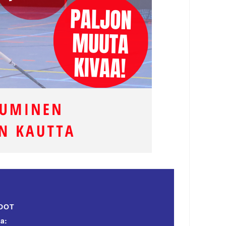
DOT
a: