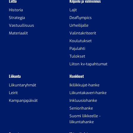
Liitto
Kilpailu ja valmennus
Historia
Lajit
Strategia
Deaflympics
Vastuullisuus
Urheilijalle
Materiaalit
Valintakriteerit
Koulutukset
Pajulahti
Tulokset
Liiton kv-tapahtumat
Liikunta
Hankkeet
Liikuntaryhmät
Ikiliikkujat-hanke
Leirit
Liikuntakaveri-hanke
Kampanjapäivät
Inkluusiohanke
Seniorihanke
Suomi liikkeelle -
liikuntahanke