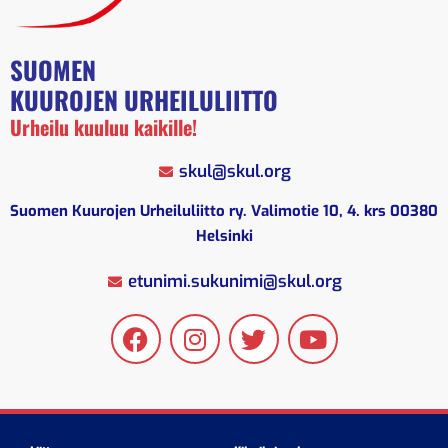
SUOMEN
KUUROJEN URHEILULIITTO
Urheilu kuuluu kaikille!
skul@skul.org
Suomen Kuurojen Urheiluliitto ry. Valimotie 10, 4. krs 00380
Helsinki
etunimi.sukunimi@skul.org