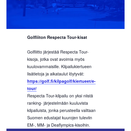
Golfliiton Respecta Tour-kisat
Golfliitto järjestää Respecta Tour-
kisoja, jotka ovat avoimia myös
kuulovammaisille. Kilpailukiertueen
lisätietoja ja aikataulut löytyvät:
https://golf.fi/kilpagolf/kiertueet/e-
tour/
Respecta Tour-kilpailu on yksi niistä
ranking- järjestelmään kuuluvista
kilpailuista, jonka perusteella valitaan
Suomen edustajat kuurojen tuleviin
EM-, MM- ja Deaflympics-kisoihin.