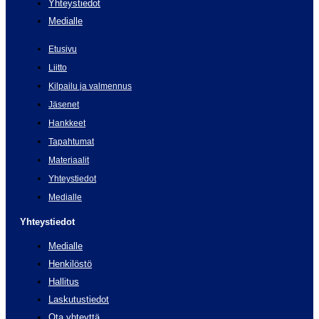
Yhteystiedot
Medialle
Etusivu
Liitto
Kilpailu ja valmennus
Jäsenet
Hankkeet
Tapahtumat
Materiaalit
Yhteystiedot
Medialle
Yhteystiedot
Medialle
Henkilöstö
Hallitus
Laskutustiedot
Ota yhteyttä