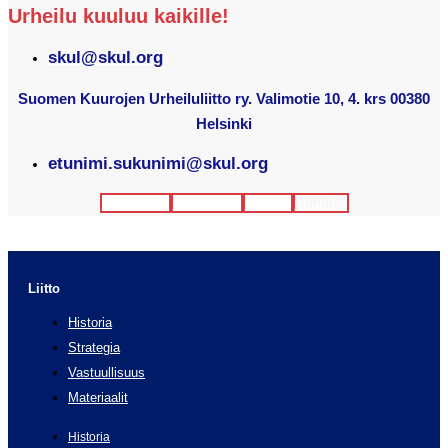
Urheilu kuuluu kaikille!
skul@skul.org
Suomen Kuurojen Urheiluliitto ry. Valimotie 10, 4. krs 00380
Helsinki
etunimi.sukunimi@skul.org
Facebook
Instagram
Twitter
Youtube
Liitto
Historia
Strategia
Vastuullisuus
Materiaalit
Historia