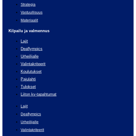
Strategia
Vastuullisuus
Materiaalit
Kilpailu ja valmennus
Lajit
Deaflympics
Urheilijalle
Valintakriteerit
Koulutukset
Pajulahti
Tulokset
Liiton kv-tapahtumat
Lajit
Deaflympics
Urheilijalle
Valintakriteerit