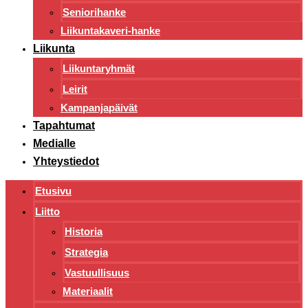
Seniorihanke
Liikuntakaveri-hanke
Liikunta
Liikuntaryhmät
Leirit
Kampanjapäivät
Tapahtumat
Medialle
Yhteystiedot
Etusivu
Liitto
Historia
Strategia
Vastuullisuus
Materiaalit