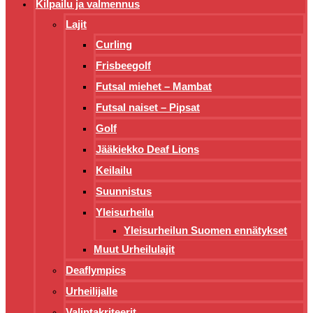
Kilpailu ja valmennus
Lajit
Curling
Frisbeegolf
Futsal miehet – Mambat
Futsal naiset – Pipsat
Golf
Jääkiekko Deaf Lions
Keilailu
Suunnistus
Yleisurheilu
Yleisurheilun Suomen ennätykset
Muut Urheilulajit
Deaflympics
Urheilijalle
Valintakriteerit