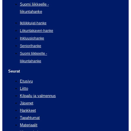
Suomi liikkeelle -
liikuntahanke
Ikiliikkujat-hanke
Liikuntakaveri-hanke
Inkluusiohanke
Seniorihanke
Suomi liikkeelle -
liikuntahanke
Seurat
Etusivu
Liitto
Kilpailu ja valmennus
Jäsenet
Hankkeet
Tapahtumat
Materiaalit