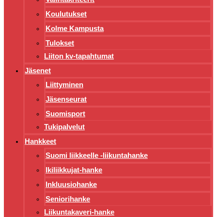
Koulutukset
Kolme Kampusta
Tulokset
Liiton kv-tapahtumat
Jäsenet
Liittyminen
Jäsenseurat
Suomisport
Tukipalvelut
Hankkeet
Suomi liikkeelle -liikuntahanke
Ikiliikkujat-hanke
Inkluusiohanke
Seniorihanke
Liikuntakaveri-hanke