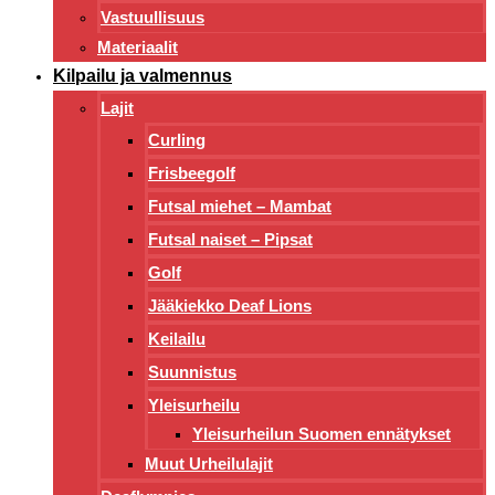
Vastuullisuus
Materiaalit
Kilpailu ja valmennus
Lajit
Curling
Frisbeegolf
Futsal miehet – Mambat
Futsal naiset – Pipsat
Golf
Jääkiekko Deaf Lions
Keilailu
Suunnistus
Yleisurheilu
Yleisurheilun Suomen ennätykset
Muut Urheilulajit