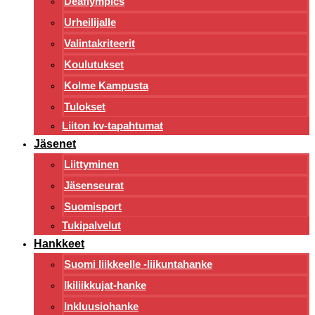
Deaflympics
Urheilijalle
Valintakriteerit
Koulutukset
Kolme Kampusta
Tulokset
Liiton kv-tapahtumat
Jäsenet
Liittyminen
Jäsenseurat
Suomisport
Tukipalvelut
Hankkeet
Suomi liikkeelle -liikuntahanke
Ikiliikkujat-hanke
Inkluusiohanke