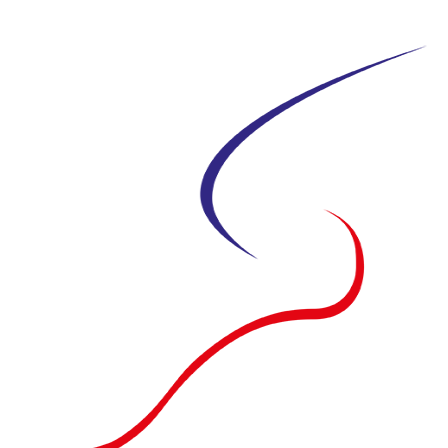
Siirry
suoraan
sisältöön