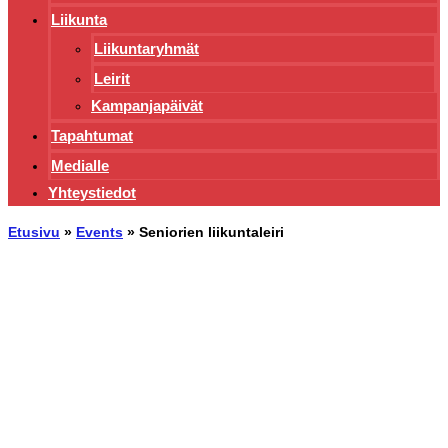
Liikunta
Liikuntaryhmät
Leirit
Kampanjapäivät
Tapahtumat
Medialle
Yhteystiedot
Etusivu
»
Events
»
Seniorien liikuntaleiri