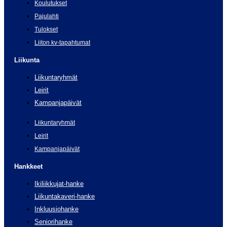
Koulutukset
Pajulahti
Tulokset
Liiton kv-tapahtumat
Liikunta
Liikuntaryhmät
Leirit
Kampanjapäivät
Liikuntaryhmät
Leirit
Kampanjapäivät
Hankkeet
Ikiliikkujat-hanke
Liikuntakaveri-hanke
Inkluusiohanke
Seniorihanke