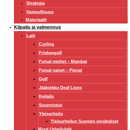
Strategia
Vastuullisuus
Materiaalit
Kilpailu ja valmennus
Lajit
Curling
Frisbeegolf
Futsal miehet – Mambat
Futsal naiset – Pipsat
Golf
Jääkiekko Deaf Lions
Keilailu
Suunnistus
Yleisurheilu
Yleisurheilun Suomen ennätykset
Muut Urheilulajit