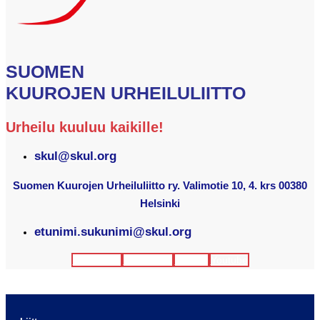
SUOMEN
KUUROJEN URHEILULIITTO
Urheilu kuuluu kaikille!
skul@skul.org
Suomen Kuurojen Urheiluliitto ry. Valimotie 10, 4. krs 00380
Helsinki
etunimi.sukunimi@skul.org
Facebook
Instagram
Twitter
Youtube