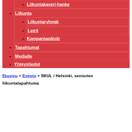
Liikuntakaveri-hanke
Liikunta
Liikuntaryhmät
Leirit
Kampanjapäivät
Tapahtumat
Medialle
Yhteystiedot
Etusivu
»
Events
»
SKUL / Helsinki, seniorien
liikuntatapahtuma