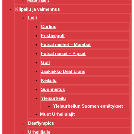
Materiaalit
Kilpailu ja valmennus
Lajit
Curling
Frisbeegolf
Futsal miehet – Mambat
Futsal naiset – Pipsat
Golf
Jääkiekko Deaf Lions
Keilailu
Suunnistus
Yleisurheilu
Yleisurheilun Suomen ennätykset
Muut Urheilulajit
Deaflympics
Urheilijalle