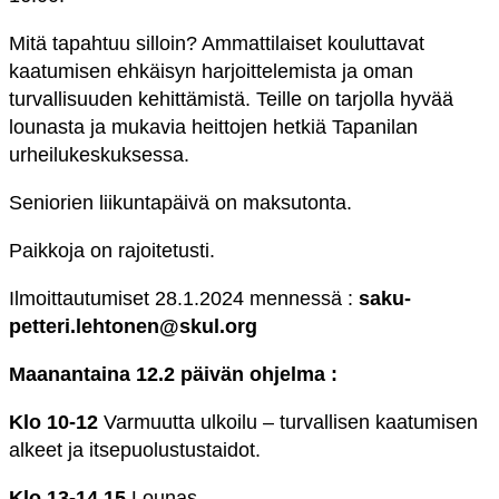
Mitä tapahtuu si
lloin? Ammattilaiset kouluttavat
kaatumisen ehkäisyn harjoittelemista ja oman
turvallisuuden kehittämistä. Teille on tarjolla hyvää
lounasta ja mukavia heittojen hetkiä Tapanilan
urheilukeskuksessa.
Seniorien liikuntap
äivä on maksutonta.
Paikkoja on rajoitetusti.
Ilmoittautumiset 28.1.2024 mennessä :
saku-
petteri.lehtone
n@skul.org
Maanantaina 12.2 päivän ohjelma :
Klo 10-12
Varm
uutta ulkoilu – turvallisen kaatumisen
alkeet ja itsepuolustustaidot.
Klo 13-14.15
Lounas