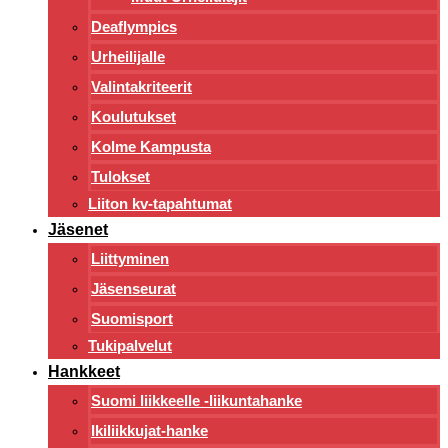
Deaflympics
Urheilijalle
Valintakriteerit
Koulutukset
Kolme Kampusta
Tulokset
Liiton kv-tapahtumat
Jäsenet
Liittyminen
Jäsenseurat
Suomisport
Tukipalvelut
Hankkeet
Suomi liikkeelle -liikuntahanke
Ikiliikkujat-hanke