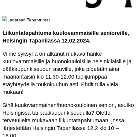
Liikuntatapahtuma kuulovammaisille senioreille,
Helsingin Tapanilassa 12.02.2024.
Viime syksynä on alkanut
mukava hanke
kuulovammaisille ja huonokuuloisille helsinkiläisille ja
pääkaupunkiseudun asuville, joka pidetään aina
maanantaisin klo 11.30-12.00 tuolijumppaa
etäyhteydellä
toukokuuhun asti. Ehdit tulla vielä
mukaan!
Sinä kuulovammainen/huonokuuloinen seniori, asutko
Helsingissä tai pääkaupunkiseudulla? Olette
tervetulleita mukavaan liikuntatapahtuma
an, jossa
järjestetään Helsingin Tapanilassa 12.2 klo 10 –
16.00.