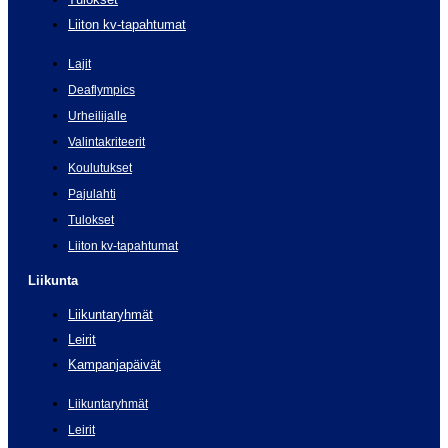
Liiton kv-tapahtumat
Lajit
Deaflympics
Urheilijalle
Valintakriteerit
Koulutukset
Pajulahti
Tulokset
Liiton kv-tapahtumat
Liikunta
Liikuntaryhmät
Leirit
Kampanjapäivät
Liikuntaryhmät
Leirit