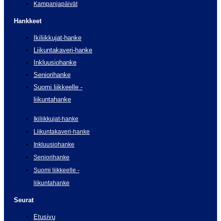
Kampanjapäivät
Hankkeet
Ikiliikkujat-hanke
Liikuntakaveri-hanke
Inkluusiohanke
Seniorihanke
Suomi liikkeelle -
liikuntahanke
Ikiliikkujat-hanke
Liikuntakaveri-hanke
Inkluusiohanke
Seniorihanke
Suomi liikkeelle -
liikuntahanke
Seurat
Etusivu