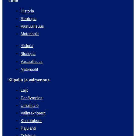
Liitto
Historia
Strategia
Vastuullisuus
Materiaalit
Historia
Strategia
Vastuullisuus
Materiaalit
Kilpailu ja valmennus
Lajit
Deaflympics
Urheilijalle
Valintakriteerit
Koulutukset
Pajulahti
Tulokset