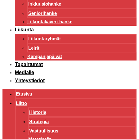
Inkluusiohanke
Seniorihanke
Liikuntakaveri-hanke
Liikunta
Liikuntaryhmät
Leirit
Kampanjapäivät
Tapahtumat
Medialle
Yhteystiedot
Etusivu
Liitto
Historia
Strategia
Vastuullisuus