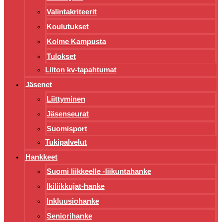
Valintakriteerit
Koulutukset
Kolme Kampusta
Tulokset
Liiton kv-tapahtumat
Jäsenet
Liittyminen
Jäsenseurat
Suomisport
Tukipalvelut
Hankkeet
Suomi liikkeelle -liikuntahanke
Ikiliikkujat-hanke
Inkluusiohanke
Seniorihanke