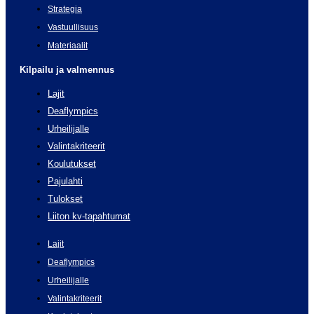
Strategia
Vastuullisuus
Materiaalit
Kilpailu ja valmennus
Lajit
Deaflympics
Urheilijalle
Valintakriteerit
Koulutukset
Pajulahti
Tulokset
Liiton kv-tapahtumat
Lajit
Deaflympics
Urheilijalle
Valintakriteerit