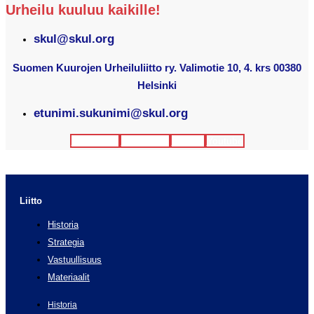
Urheilu kuuluu kaikille!
skul@skul.org
Suomen Kuurojen Urheiluliitto ry. Valimotie 10, 4. krs 00380
Helsinki
etunimi.sukunimi@skul.org
Facebook
Instagram
Twitter
Youtube
Liitto
Historia
Strategia
Vastuullisuus
Materiaalit
Historia