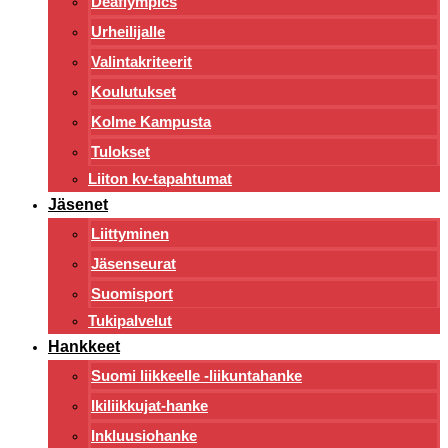
Deaflympics
Urheilijalle
Valintakriteerit
Koulutukset
Kolme Kampusta
Tulokset
Liiton kv-tapahtumat
Jäsenet
Liittyminen
Jäsenseurat
Suomisport
Tukipalvelut
Hankkeet
Suomi liikkeelle -liikuntahanke
Ikiliikkujat-hanke
Inkluusiohanke