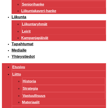
Seniorihanke
Liikuntakaveri-hanke
Liikunta
Liikuntaryhmät
Leirit
Kampanjapäivät
Tapahtumat
Medialle
Yhteystiedot
Etusivu
Liitto
Historia
Strategia
Vastuullisuus
Materiaalit