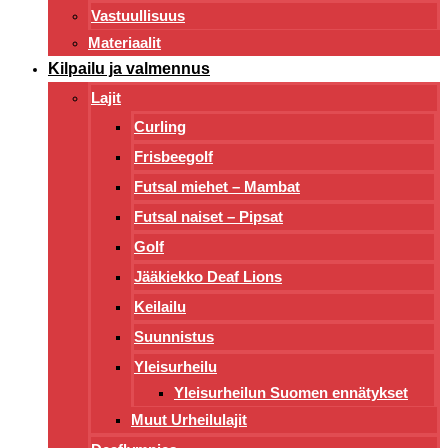
Vastuullisuus
Materiaalit
Kilpailu ja valmennus
Lajit
Curling
Frisbeegolf
Futsal miehet – Mambat
Futsal naiset – Pipsat
Golf
Jääkiekko Deaf Lions
Keilailu
Suunnistus
Yleisurheilu
Yleisurheilun Suomen ennätykset
Muut Urheilulajit