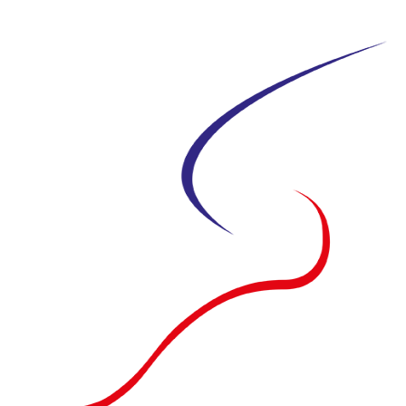
Siirry
suoraan
sisältöön