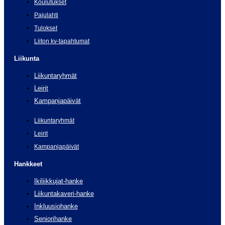
Koulutukset
Pajulahti
Tulokset
Liiton kv-tapahtumat
Liikunta
Liikuntaryhmät
Leirit
Kampanjapäivät
Liikuntaryhmät
Leirit
Kampanjapäivät
Hankkeet
Ikiliikkujat-hanke
Liikuntakaveri-hanke
Inkluusiohanke
Seniorihanke