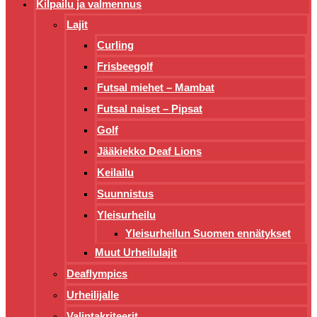
Kilpailu ja valmennus
Lajit
Curling
Frisbeegolf
Futsal miehet – Mambat
Futsal naiset – Pipsat
Golf
Jääkiekko Deaf Lions
Keilailu
Suunnistus
Yleisurheilu
Yleisurheilun Suomen ennätykset
Muut Urheilulajit
Deaflympics
Urheilijalle
Valintakriteerit