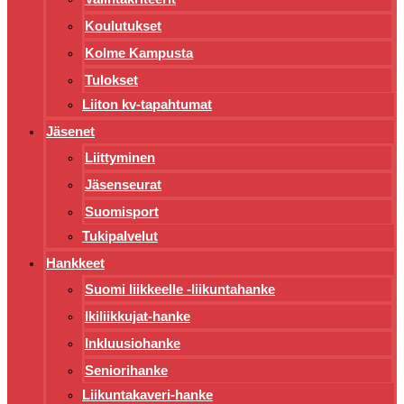
Koulutukset
Kolme Kampusta
Tulokset
Liiton kv-tapahtumat
Jäsenet
Liittyminen
Jäsenseurat
Suomisport
Tukipalvelut
Hankkeet
Suomi liikkeelle -liikuntahanke
Ikiliikkujat-hanke
Inkluusiohanke
Seniorihanke
Liikuntakaveri-hanke