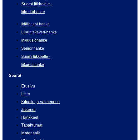
Suomi liikkeelle -
liikuntahanke
Ikiliikkujat-hanke
Liikuntakaveri-hanke
Inkluusiohanke
Seniorihanke
Suomi liikkeelle -
liikuntahanke
Seurat
Etusivu
Liitto
Kilpailu ja valmennus
Jäsenet
Hankkeet
Tapahtumat
Materiaalit