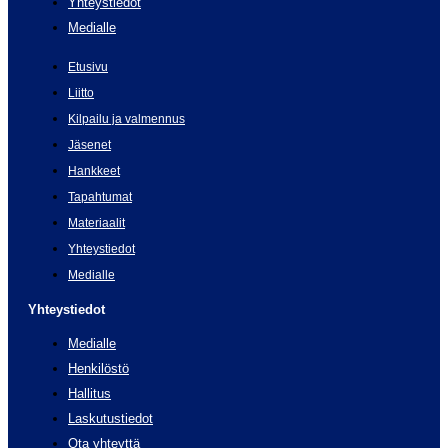
Yhteystiedot
Medialle
Etusivu
Liitto
Kilpailu ja valmennus
Jäsenet
Hankkeet
Tapahtumat
Materiaalit
Yhteystiedot
Medialle
Yhteystiedot
Medialle
Henkilöstö
Hallitus
Laskutustiedot
Ota yhteyttä