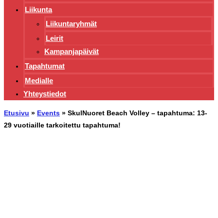
Liikunta
Liikuntaryhmät
Leirit
Kampanjapäivät
Tapahtumat
Medialle
Yhteystiedot
Etusivu
»
Events
»
SkulNuoret Beach Volley – tapahtuma: 13-
29 vuotiaille tarkoitettu tapahtuma!