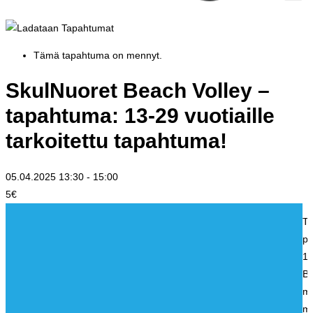
Tämä tapahtuma on mennyt.
SkulNuoret Beach Volley –
tapahtuma: 13-29 vuotiaille
tarkoitettu tapahtuma!
05.04.2025 13:30
-
15:00
5€
Te
pe
13
Bi
mu
mi