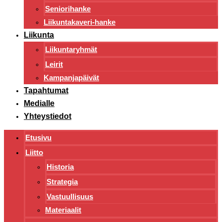
Seniorihanke
Liikuntakaveri-hanke
Liikunta
Liikuntaryhmät
Leirit
Kampanjapäivät
Tapahtumat
Medialle
Yhteystiedot
Etusivu
Liitto
Historia
Strategia
Vastuullisuus
Materiaalit