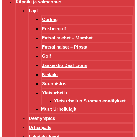
Kilpailu ja valmennus
Lajit
Curling
Frisbeegolf
Futsal miehet – Mambat
Futsal naiset – Pipsat
Golf
Jääkiekko Deaf Lions
Keilailu
Suunnistus
Yleisurheilu
Yleisurheilun Suomen ennätykset
Muut Urheilulajit
Deaflympics
Urheilijalle
Valintakriteerit