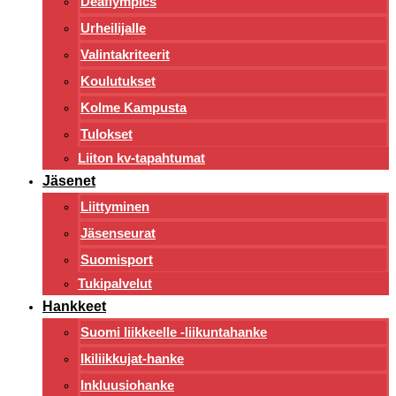
Deaflympics
Urheilijalle
Valintakriteerit
Koulutukset
Kolme Kampusta
Tulokset
Liiton kv-tapahtumat
Jäsenet
Liittyminen
Jäsenseurat
Suomisport
Tukipalvelut
Hankkeet
Suomi liikkeelle -liikuntahanke
Ikiliikkujat-hanke
Inkluusiohanke