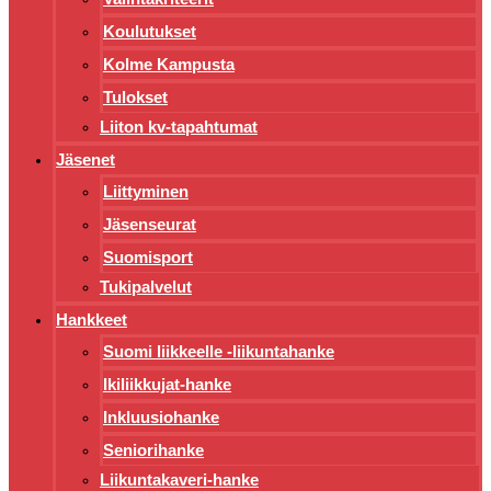
Koulutukset
Kolme Kampusta
Tulokset
Liiton kv-tapahtumat
Jäsenet
Liittyminen
Jäsenseurat
Suomisport
Tukipalvelut
Hankkeet
Suomi liikkeelle -liikuntahanke
Ikiliikkujat-hanke
Inkluusiohanke
Seniorihanke
Liikuntakaveri-hanke