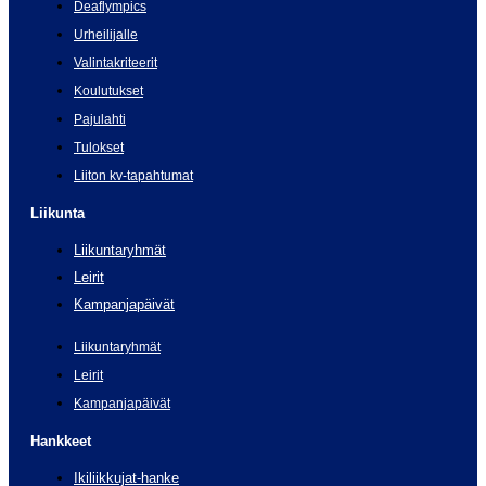
Deaflympics
Urheilijalle
Valintakriteerit
Koulutukset
Pajulahti
Tulokset
Liiton kv-tapahtumat
Liikunta
Liikuntaryhmät
Leirit
Kampanjapäivät
Liikuntaryhmät
Leirit
Kampanjapäivät
Hankkeet
Ikiliikkujat-hanke