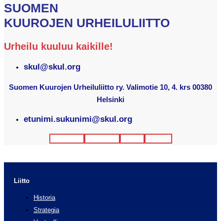
SUOMEN
KUUROJEN URHEILULIITTO
Urheilu kuuluu kaikille!
skul@skul.org
Suomen Kuurojen Urheiluliitto ry. Valimotie 10, 4. krs 00380
Helsinki
etunimi.sukunimi@skul.org
Facebook
Instagram
Twitter
Youtube
Liitto
Historia
Strategia