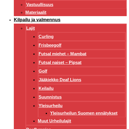
Vastuullisuus
Materiaalit
Kilpailu ja valmennus
Lajit
Curling
Frisbeegolf
Futsal miehet – Mambat
Futsal naiset – Pipsat
Golf
Jääkiekko Deaf Lions
Keilailu
Suunnistus
Yleisurheilu
Yleisurheilun Suomen ennätykset
Muut Urheilulajit