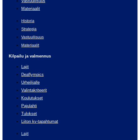
Vastuullisuus
Materiaalit
Historia
Strategia
Vastuullisuus
Materiaalit
Kilpailu ja valmennus
Lajit
Deaflympics
Urheilijalle
Valintakriteerit
Koulutukset
Pajulahti
Tulokset
Liiton kv-tapahtumat
Lajit