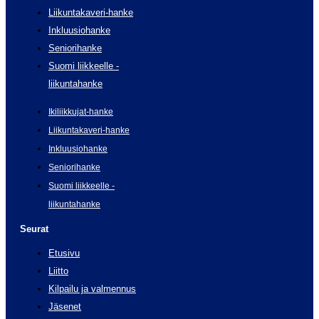
Liikuntakaveri-hanke
Inkluusiohanke
Seniorihanke
Suomi liikkeelle -
liikuntahanke
Ikiliikkujat-hanke
Liikuntakaveri-hanke
Inkluusiohanke
Seniorihanke
Suomi liikkeelle -
liikuntahanke
Seurat
Etusivu
Liitto
Kilpailu ja valmennus
Jäsenet