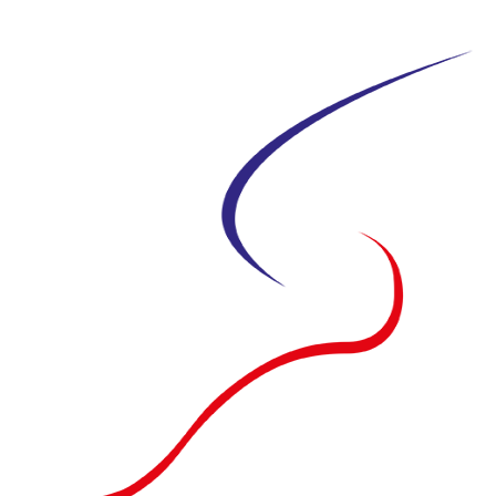
Siirry
suoraan
sisältöön