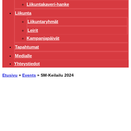
Liikuntakaveri-hanke
Liikunta
Liikuntaryhmät
Leirit
Kampanjapäivät
Tapahtumat
Medialle
Yhteystiedot
Etusivu
»
Events
»
SM-Keilailu 2024