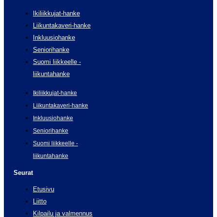
Ikiliikkujat-hanke
Liikuntakaveri-hanke
Inkluusiohanke
Seniorihanke
Suomi liikkeelle -
liikuntahanke
Ikiliikkujat-hanke
Liikuntakaveri-hanke
Inkluusiohanke
Seniorihanke
Suomi liikkeelle -
liikuntahanke
Seurat
Etusivu
Liitto
Kilpailu ja valmennus