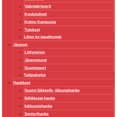
Valintakriteerit
Koulutukset
Kolme Kampusta
Tulokset
Liiton kv-tapahtumat
Jäsenet
Liittyminen
Jäsenseurat
Suomisport
Tukipalvelut
Hankkeet
Suomi liikkeelle -liikuntahanke
Ikiliikkujat-hanke
Inkluusiohanke
Seniorihanke