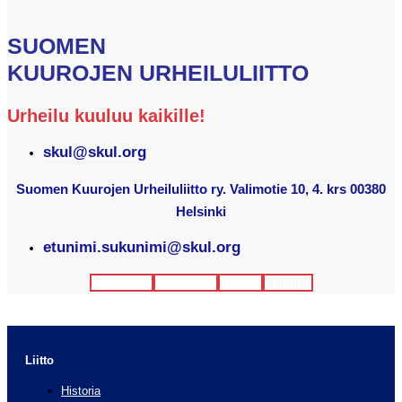
SUOMEN
KUUROJEN URHEILULIITTO
Urheilu kuuluu kaikille!
skul@skul.org
Suomen Kuurojen Urheiluliitto ry. Valimotie 10, 4. krs 00380
Helsinki
etunimi.sukunimi@skul.org
Facebook
Instagram
Twitter
Youtube
Liitto
Historia