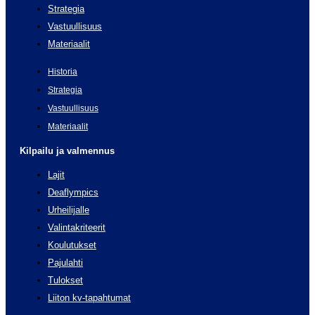
Strategia
Vastuullisuus
Materiaalit
Historia
Strategia
Vastuullisuus
Materiaalit
Kilpailu ja valmennus
Lajit
Deaflympics
Urheilijalle
Valintakriteerit
Koulutukset
Pajulahti
Tulokset
Liiton kv-tapahtumat