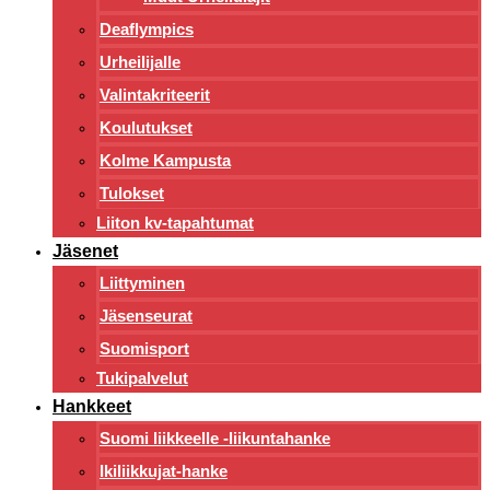
Deaflympics
Urheilijalle
Valintakriteerit
Koulutukset
Kolme Kampusta
Tulokset
Liiton kv-tapahtumat
Jäsenet
Liittyminen
Jäsenseurat
Suomisport
Tukipalvelut
Hankkeet
Suomi liikkeelle -liikuntahanke
Ikiliikkujat-hanke