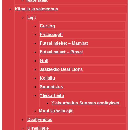
Materiaalit
Kilpailu ja valmennus
Lajit
Curling
Frisbeegolf
Futsal miehet – Mambat
Futsal naiset – Pipsat
Golf
Jääkiekko Deaf Lions
Keilailu
Suunnistus
Yleisurheilu
Yleisurheilun Suomen ennätykset
Muut Urheilulajit
Deaflympics
Urheilijalle