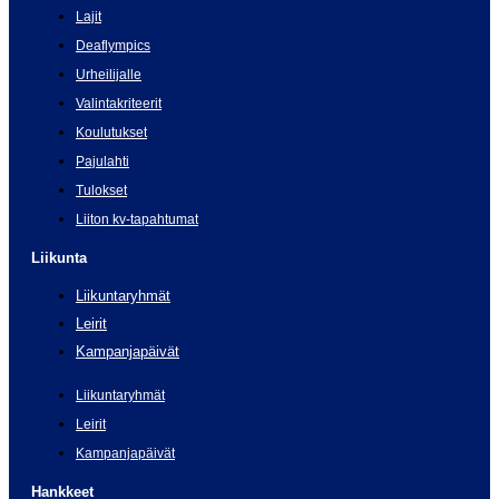
Lajit
Deaflympics
Urheilijalle
Valintakriteerit
Koulutukset
Pajulahti
Tulokset
Liiton kv-tapahtumat
Liikunta
Liikuntaryhmät
Leirit
Kampanjapäivät
Liikuntaryhmät
Leirit
Kampanjapäivät
Hankkeet