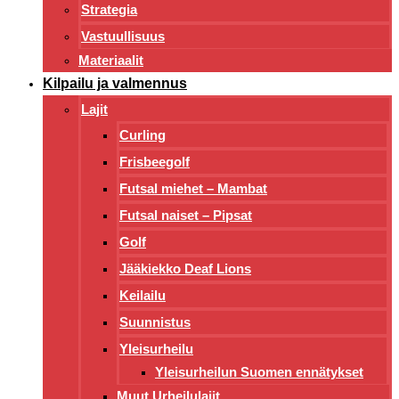
Strategia
Vastuullisuus
Materiaalit
Kilpailu ja valmennus
Lajit
Curling
Frisbeegolf
Futsal miehet – Mambat
Futsal naiset – Pipsat
Golf
Jääkiekko Deaf Lions
Keilailu
Suunnistus
Yleisurheilu
Yleisurheilun Suomen ennätykset
Muut Urheilulajit