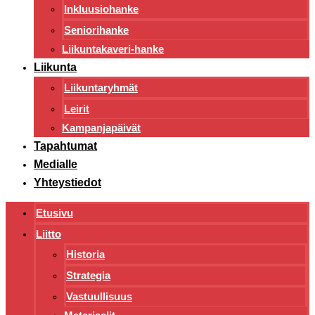
Inkluusiohanke
Seniorihanke
Liikuntakaveri-hanke
Liikunta
Liikuntaryhmät
Leirit
Kampanjapäivät
Tapahtumat
Medialle
Yhteystiedot
Etusivu
Liitto
Historia
Strategia
Vastuullisuus