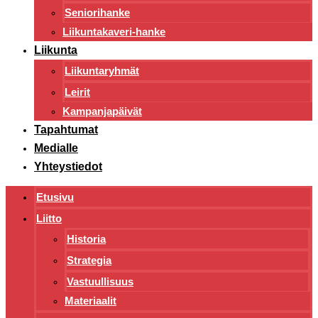
Seniorihanke
Liikuntakaveri-hanke
Liikunta
Liikuntaryhmät
Leirit
Kampanjapäivät
Tapahtumat
Medialle
Yhteystiedot
Etusivu
Liitto
Historia
Strategia
Vastuullisuus
Materiaalit