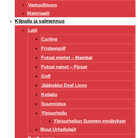
Vastuullisuus
Materiaalit
Kilpailu ja valmennus
Lajit
Curling
Frisbeegolf
Futsal miehet – Mambat
Futsal naiset – Pipsat
Golf
Jääkiekko Deaf Lions
Keilailu
Suunnistus
Yleisurheilu
Yleisurheilun Suomen ennätykset
Muut Urheilulajit