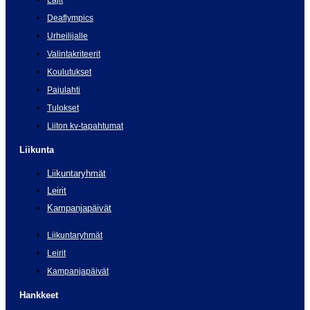
Lajit
Deaflympics
Urheilijalle
Valintakriteerit
Koulutukset
Pajulahti
Tulokset
Liiton kv-tapahtumat
Liikunta
Liikuntaryhmät
Leirit
Kampanjapäivät
Liikuntaryhmät
Leirit
Kampanjapäivät
Hankkeet