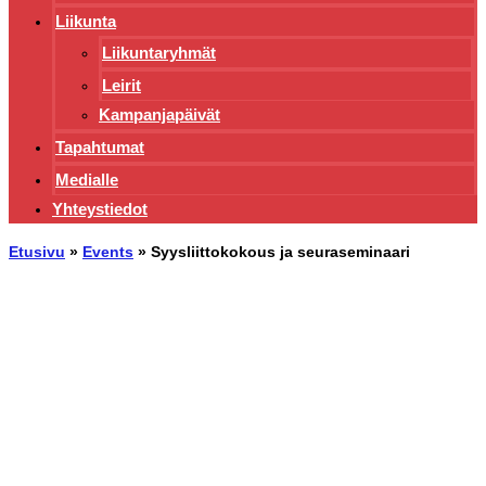
Liikunta
Liikuntaryhmät
Leirit
Kampanjapäivät
Tapahtumat
Medialle
Yhteystiedot
Etusivu
»
Events
»
Syysliittokokous ja seuraseminaari