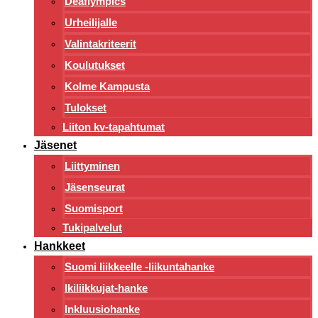
Deaflympics
Urheilijalle
Valintakriteerit
Koulutukset
Kolme Kampusta
Tulokset
Liiton kv-tapahtumat
Jäsenet
Liittyminen
Jäsenseurat
Suomisport
Tukipalvelut
Hankkeet
Suomi liikkeelle -liikuntahanke
Ikiliikkujat-hanke
Inkluusiohanke