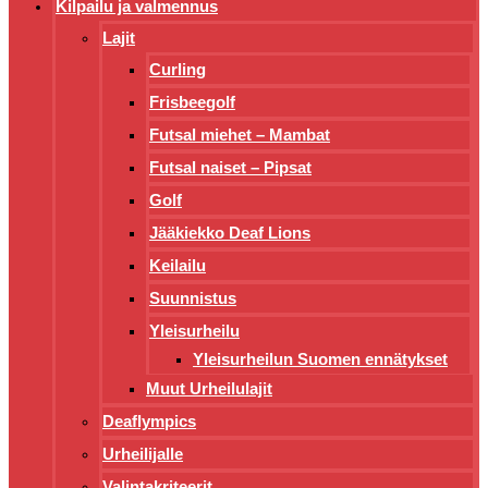
Kilpailu ja valmennus
Lajit
Curling
Frisbeegolf
Futsal miehet – Mambat
Futsal naiset – Pipsat
Golf
Jääkiekko Deaf Lions
Keilailu
Suunnistus
Yleisurheilu
Yleisurheilun Suomen ennätykset
Muut Urheilulajit
Deaflympics
Urheilijalle
Valintakriteerit