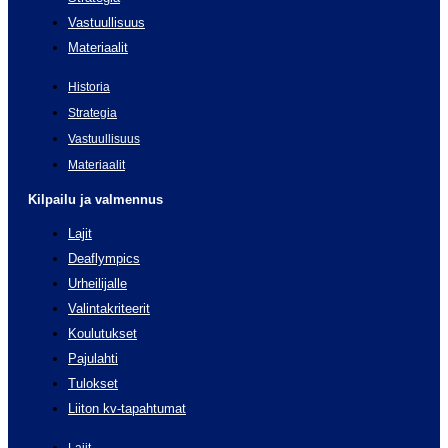
Vastuullisuus
Materiaalit
Historia
Strategia
Vastuullisuus
Materiaalit
Kilpailu ja valmennus
Lajit
Deaflympics
Urheilijalle
Valintakriteerit
Koulutukset
Pajulahti
Tulokset
Liiton kv-tapahtumat