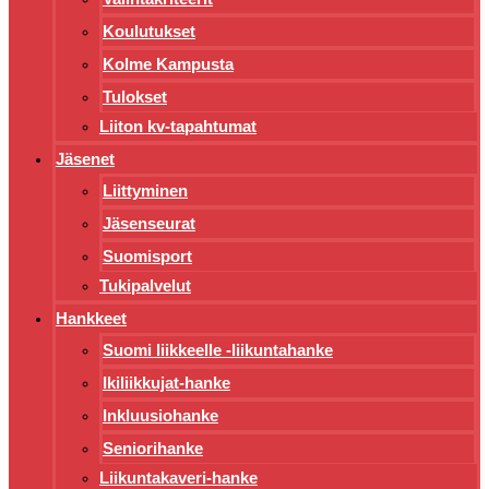
Koulutukset
Kolme Kampusta
Tulokset
Liiton kv-tapahtumat
Jäsenet
Liittyminen
Jäsenseurat
Suomisport
Tukipalvelut
Hankkeet
Suomi liikkeelle -liikuntahanke
Ikiliikkujat-hanke
Inkluusiohanke
Seniorihanke
Liikuntakaveri-hanke