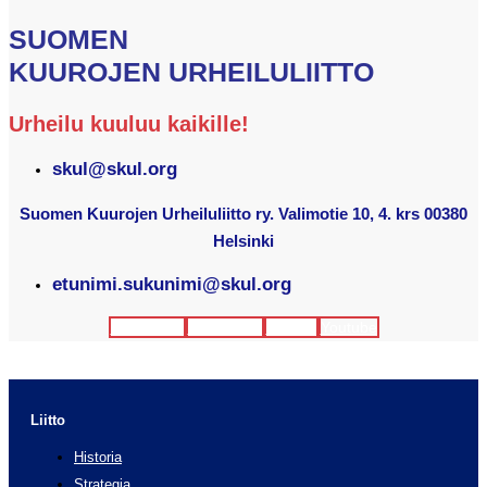
SUOMEN
KUUROJEN URHEILULIITTO
Urheilu kuuluu kaikille!
skul@skul.org
Suomen Kuurojen Urheiluliitto ry. Valimotie 10, 4. krs 00380
Helsinki
etunimi.sukunimi@skul.org
Facebook
Instagram
Twitter
Youtube
Liitto
Historia
Strategia