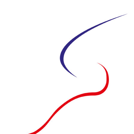
Siirry
suoraan
sisältöön