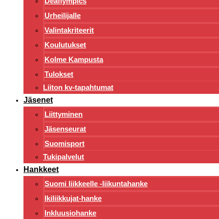
Deaflympics
Urheilijalle
Valintakriteerit
Koulutukset
Kolme Kampusta
Tulokset
Liiton kv-tapahtumat
Jäsenet
Liittyminen
Jäsenseurat
Suomisport
Tukipalvelut
Hankkeet
Suomi liikkeelle -liikuntahanke
Ikiliikkujat-hanke
Inkluusiohanke