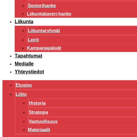
Seniorihanke
Liikuntakaveri-hanke
Liikunta
Liikuntaryhmät
Leirit
Kampanjapäivät
Tapahtumat
Medialle
Yhteystiedot
Etusivu
Liitto
Historia
Strategia
Vastuullisuus
Materiaalit