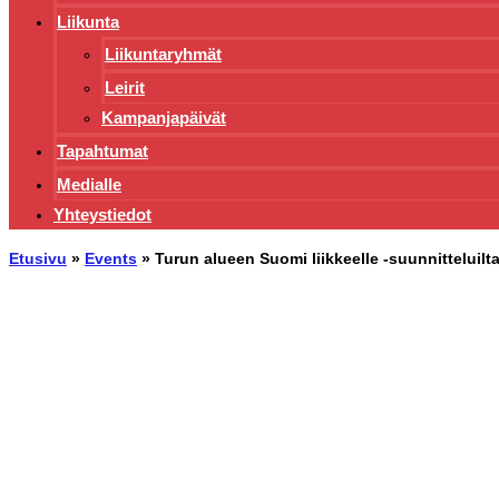
Liikunta
Liikuntaryhmät
Leirit
Kampanjapäivät
Tapahtumat
Medialle
Yhteystiedot
Etusivu
»
Events
»
Turun alueen Suomi liikkeelle -suunnitteluilt