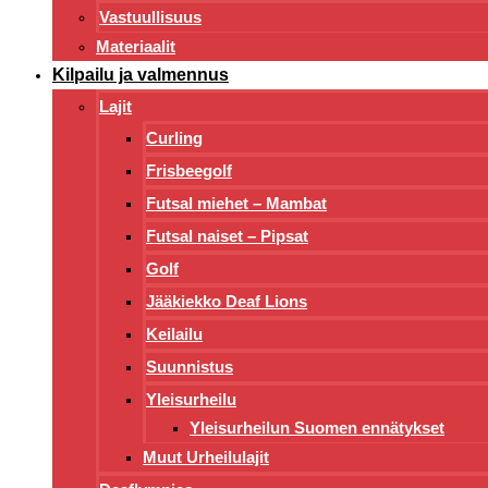
Vastuullisuus
Materiaalit
Kilpailu ja valmennus
Lajit
Curling
Frisbeegolf
Futsal miehet – Mambat
Futsal naiset – Pipsat
Golf
Jääkiekko Deaf Lions
Keilailu
Suunnistus
Yleisurheilu
Yleisurheilun Suomen ennätykset
Muut Urheilulajit