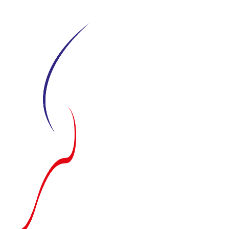
Siirry
suoraan
sisältöön