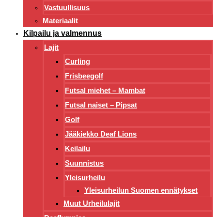
Vastuullisuus
Materiaalit
Kilpailu ja valmennus
Lajit
Curling
Frisbeegolf
Futsal miehet – Mambat
Futsal naiset – Pipsat
Golf
Jääkiekko Deaf Lions
Keilailu
Suunnistus
Yleisurheilu
Yleisurheilun Suomen ennätykset
Muut Urheilulajit