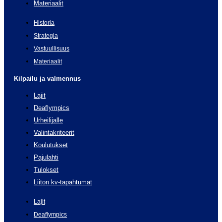
Materiaalit
Historia
Strategia
Vastuullisuus
Materiaalit
Kilpailu ja valmennus
Lajit
Deaflympics
Urheilijalle
Valintakriteerit
Koulutukset
Pajulahti
Tulokset
Liiton kv-tapahtumat
Lajit
Deaflympics