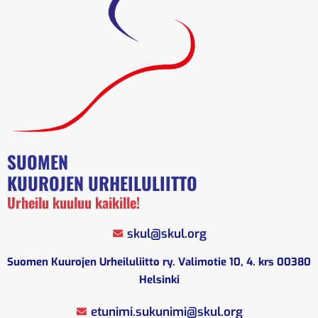
SUOMEN
KUUROJEN URHEILULIITTO
Urheilu kuuluu kaikille!
skul@skul.org
Suomen Kuurojen Urheiluliitto ry. Valimotie 10, 4. krs 00380
Helsinki
etunimi.sukunimi@skul.org