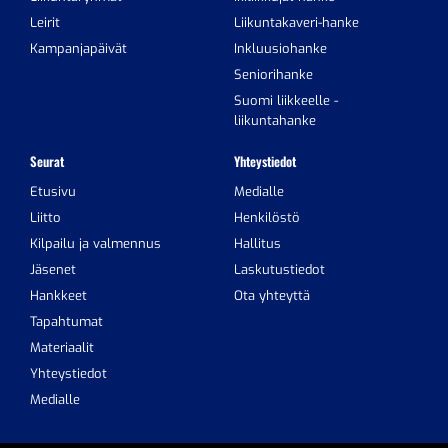
Leirit
Liikuntakaveri-hanke
Kampanjapäivät
Inkluusiohanke
Seniorihanke
Suomi liikkeelle -
liikuntahanke
Seurat
Yhteystiedot
Etusivu
Medialle
Liitto
Henkilöstö
Kilpailu ja valmennus
Hallitus
Jäsenet
Laskutustiedot
Hankkeet
Ota yhteyttä
Tapahtumat
Materiaalit
Yhteystiedot
Medialle