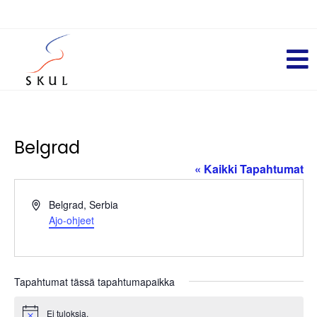
Belgrad
« Kaikki Tapahtumat
O
Belgrad
,
Serbia
s
Ajo-ohjeet
o
i
t
Tapahtumat tässä tapahtumapaikka
e
Ei tuloksia.