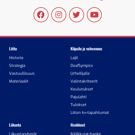
Liitto
Kilpailu ja valmennus
Historia
Lajit
Strategia
Deaflympics
Vastuullisuus
Urheilijalle
Materiaalit
Valintakriteerit
Koulutukset
Pajulahti
Tulokset
Liiton kv-tapahtumat
Liikunta
Hankkeet
Liikuntaryhmät
Ikiliikkujat-hanke