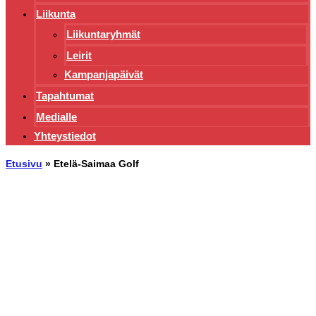
Liikunta
Liikuntaryhmät
Leirit
Kampanjapäivät
Tapahtumat
Medialle
Yhteystiedot
Etusivu
»
Etelä-Saimaa Golf