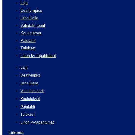
Lajit
Deaflympics
Urheilijalle
Valintakriteerit
Koulutukset
Pajulahti
Tulokset
Liiton kv-tapahtumat
Lajit
Deaflympics
Urheilijalle
Valintakriteerit
Koulutukset
Pajulahti
Tulokset
Liiton kv-tapahtumat
Liikunta