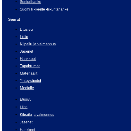
Seniorihanke
Suomi liikkeelle -liikuntahanke
Seurat
Etusivu
Liitto
Kilpailu ja valmennus
Jäsenet
Hankkeet
Tapahtumat
Materiaalit
Yhteystiedot
Medialle
Etusivu
Liitto
Kilpailu ja valmennus
Jäsenet
Hankkeet