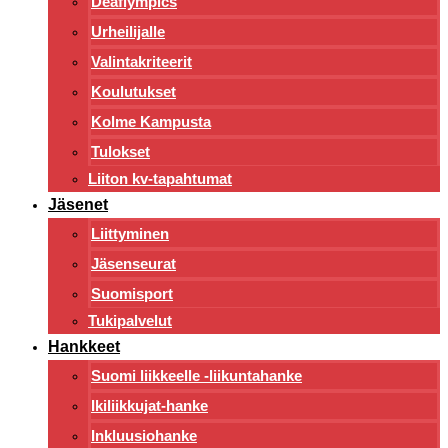
Deaflympics
Urheilijalle
Valintakriteerit
Koulutukset
Kolme Kampusta
Tulokset
Liiton kv-tapahtumat
Jäsenet
Liittyminen
Jäsenseurat
Suomisport
Tukipalvelut
Hankkeet
Suomi liikkeelle -liikuntahanke
Ikiliikkujat-hanke
Inkluusiohanke