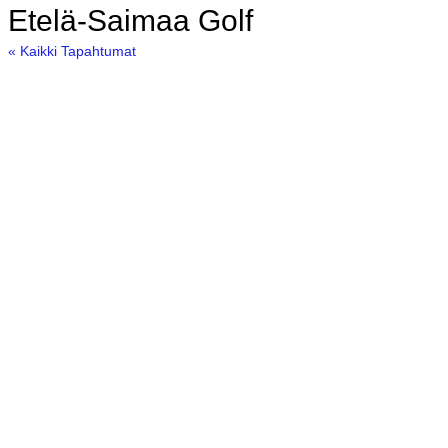
Etelä-Saimaa Golf
« Kaikki Tapahtumat
O