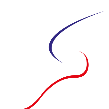
Siirry
suoraan
sisältöön