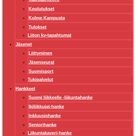
Koulutukset
Kolme Kampusta
Tulokset
Liiton kv-tapahtumat
Jäsenet
Liittyminen
Jäsenseurat
Suomisport
Tukipalvelut
Hankkeet
Suomi liikkeelle -liikuntahanke
Ikiliikkujat-hanke
Inkluusiohanke
Seniorihanke
Liikuntakaveri-hanke