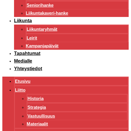
Seniorihanke
Liikuntakaveri-hanke
Liikunta
Liikuntaryhmät
Leirit
Kampanjapäivät
Tapahtumat
Medialle
Yhteystiedot
Etusivu
Liitto
Historia
Strategia
Vastuullisuus
Materiaalit