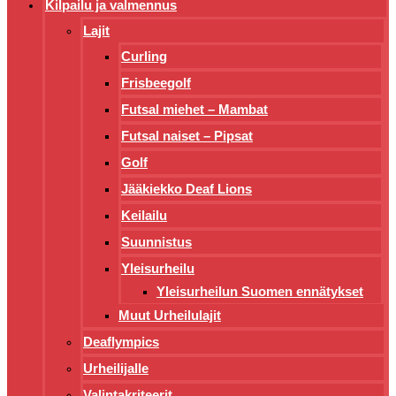
Kilpailu ja valmennus
Lajit
Curling
Frisbeegolf
Futsal miehet – Mambat
Futsal naiset – Pipsat
Golf
Jääkiekko Deaf Lions
Keilailu
Suunnistus
Yleisurheilu
Yleisurheilun Suomen ennätykset
Muut Urheilulajit
Deaflympics
Urheilijalle
Valintakriteerit