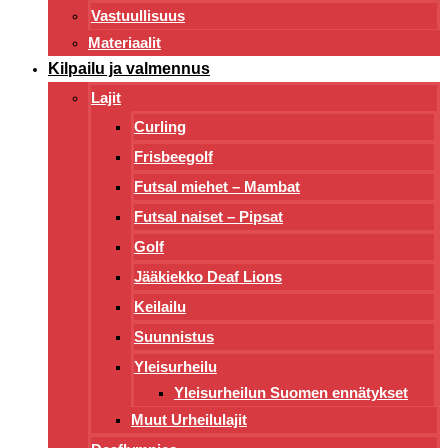
Vastuullisuus
Materiaalit
Kilpailu ja valmennus
Lajit
Curling
Frisbeegolf
Futsal miehet – Mambat
Futsal naiset – Pipsat
Golf
Jääkiekko Deaf Lions
Keilailu
Suunnistus
Yleisurheilu
Yleisurheilun Suomen ennätykset
Muut Urheilulajit