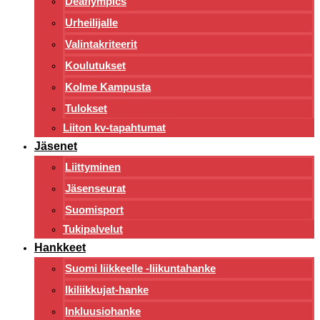
Deaflympics
Urheilijalle
Valintakriteerit
Koulutukset
Kolme Kampusta
Tulokset
Liiton kv-tapahtumat
Jäsenet
Liittyminen
Jäsenseurat
Suomisport
Tukipalvelut
Hankkeet
Suomi liikkeelle -liikuntahanke
Ikiliikkujat-hanke
Inkluusiohanke