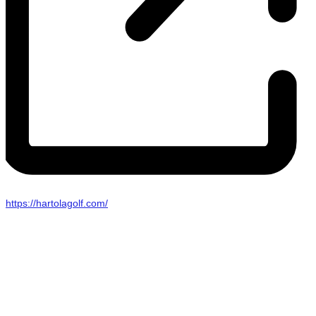
WWW-
https://hartolagolf.com/
sivusto