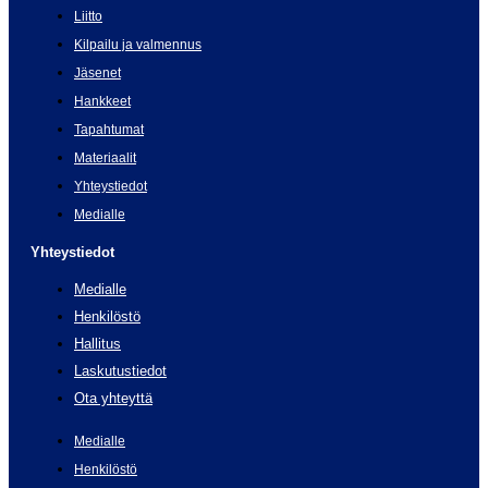
Liitto
Kilpailu ja valmennus
Jäsenet
Hankkeet
Tapahtumat
Materiaalit
Yhteystiedot
Medialle
Yhteystiedot
Medialle
Henkilöstö
Hallitus
Laskutustiedot
Ota yhteyttä
Medialle
Henkilöstö