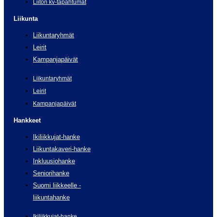
Liiton kv-tapahtumat
Liikunta
Liikuntaryhmät
Leirit
Kampanjapäivät
Liikuntaryhmät
Leirit
Kampanjapäivät
Hankkeet
Ikiliikkujat-hanke
Liikuntakaveri-hanke
Inkluusiohanke
Seniorihanke
Suomi liikkeelle -
liikuntahanke
Ikiliikkujat-hanke