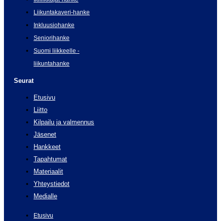
Liikuntakaveri-hanke
Inkluusiohanke
Seniorihanke
Suomi liikkeelle -
liikuntahanke
Seurat
Etusivu
Liitto
Kilpailu ja valmennus
Jäsenet
Hankkeet
Tapahtumat
Materiaalit
Yhteystiedot
Medialle
Etusivu