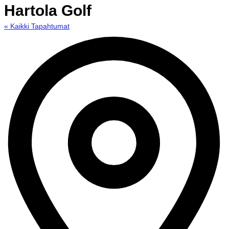
Hartola Golf
« Kaikki Tapahtumat
O