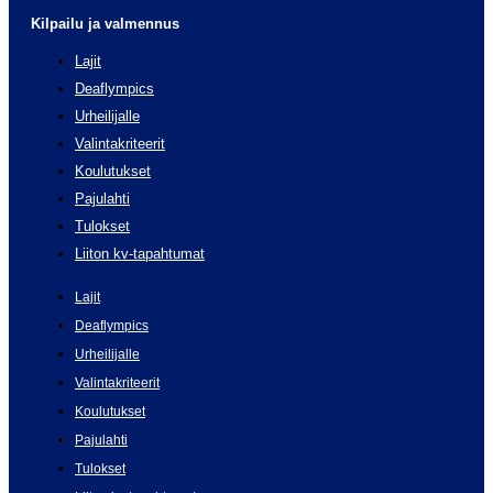
Kilpailu ja valmennus
Lajit
Deaflympics
Urheilijalle
Valintakriteerit
Koulutukset
Pajulahti
Tulokset
Liiton kv-tapahtumat
Lajit
Deaflympics
Urheilijalle
Valintakriteerit
Koulutukset
Pajulahti
Tulokset