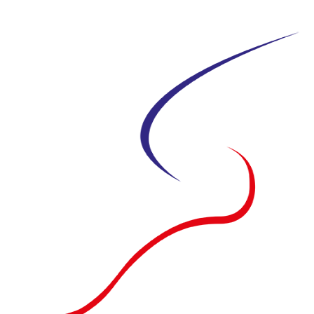
Siirry
suoraan
sisältöön