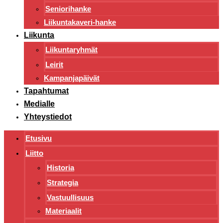
Seniorihanke
Liikuntakaveri-hanke
Liikunta
Liikuntaryhmät
Leirit
Kampanjapäivät
Tapahtumat
Medialle
Yhteystiedot
Etusivu
Liitto
Historia
Strategia
Vastuullisuus
Materiaalit