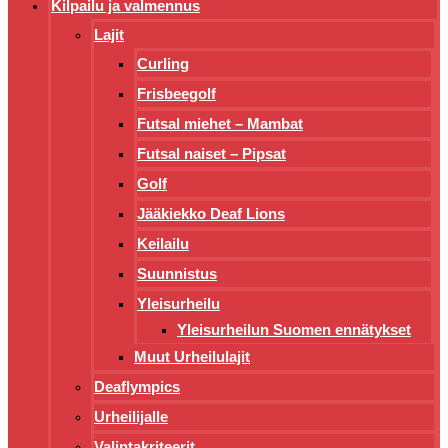
Kilpailu ja valmennus
Lajit
Curling
Frisbeegolf
Futsal miehet – Mambat
Futsal naiset – Pipsat
Golf
Jääkiekko Deaf Lions
Keilailu
Suunnistus
Yleisurheilu
Yleisurheilun Suomen ennätykset
Muut Urheilulajit
Deaflympics
Urheilijalle
Valintakriteerit