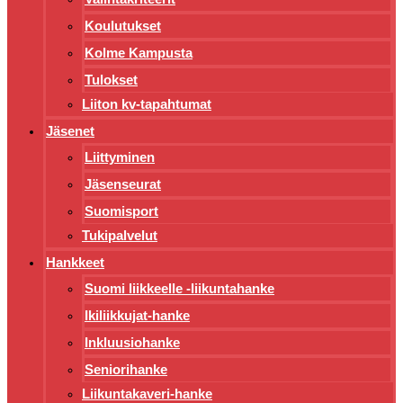
Koulutukset
Kolme Kampusta
Tulokset
Liiton kv-tapahtumat
Jäsenet
Liittyminen
Jäsenseurat
Suomisport
Tukipalvelut
Hankkeet
Suomi liikkeelle -liikuntahanke
Ikiliikkujat-hanke
Inkluusiohanke
Seniorihanke
Liikuntakaveri-hanke