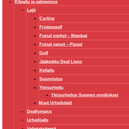
Kilpailu ja valmennus
Lajit
Curling
Frisbeegolf
Futsal miehet – Mambat
Futsal naiset – Pipsat
Golf
Jääkiekko Deaf Lions
Keilailu
Suunnistus
Yleisurheilu
Yleisurheilun Suomen ennätykset
Muut Urheilulajit
Deaflympics
Urheilijalle
Valintakriteerit