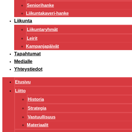
Seniorihanke
Liikuntakaveri-hanke
Liikunta
Liikuntaryhmät
Leirit
Kampanjapäivät
Tapahtumat
Medialle
Yhteystiedot
Etusivu
Liitto
Historia
Strategia
Vastuullisuus
Materiaalit