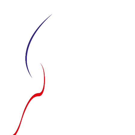
Siirry
suoraan
sisältöön