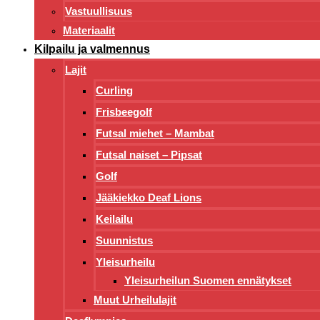
Vastuullisuus
Materiaalit
Kilpailu ja valmennus
Lajit
Curling
Frisbeegolf
Futsal miehet – Mambat
Futsal naiset – Pipsat
Golf
Jääkiekko Deaf Lions
Keilailu
Suunnistus
Yleisurheilu
Yleisurheilun Suomen ennätykset
Muut Urheilulajit