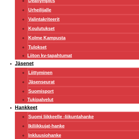
Deaflympics
Urheilijalle
Valintakriteerit
Koulutukset
Kolme Kampusta
Tulokset
Liiton kv-tapahtumat
Jäsenet
Liittyminen
Jäsenseurat
Suomisport
Tukipalvelut
Hankkeet
Suomi liikkeelle -liikuntahanke
Ikiliikkujat-hanke
Inkluusiohanke