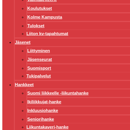
Koulutukset
Kolme Kampusta
Tulokset
Liiton kv-tapahtumat
Jäsenet
Liittyminen
Jäsenseurat
Suomisport
Tukipalvelut
Hankkeet
Suomi liikkeelle -liikuntahanke
Ikiliikkujat-hanke
Inkluusiohanke
Seniorihanke
Liikuntakaveri-hanke