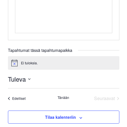
Tapahtumat tässä tapahtumapaikka
Ei tuloksia.
Notice
Tuleva
Valitse
päivä.
Tänään
Seuraavat
Tapahtumat
Edelliset
Tapahtuma
Tilaa kalenteriin