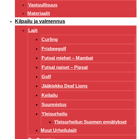
Vastuullisuus
Materiaalit
Kilpailu ja valmennus
Lajit
Curling
Frisbeegolf
Futsal miehet – Mambat
Futsal naiset – Pipsat
Golf
Jääkiekko Deaf Lions
Keilailu
Suunnistus
Yleisurheilu
Yleisurheilun Suomen ennätykset
Muut Urheilulajit