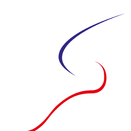
Siirry
suoraan
sisältöön