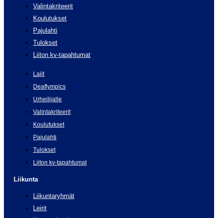
Valintakriteerit
Koulutukset
Pajulahti
Tulokset
Liiton kv-tapahtumat
Lajit
Deaflympics
Urheilijalle
Valintakriteerit
Koulutukset
Pajulahti
Tulokset
Liiton kv-tapahtumat
Liikunta
Liikuntaryhmät
Leirit