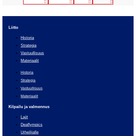
Facebook
Instagram
Twitter
Youtube
Liitto
Historia
Strategia
Vastuullisuus
Materiaalit
Historia
Strategia
Vastuullisuus
Materiaalit
Kilpailu ja valmennus
Lajit
Deaflympics
Urheilijalle