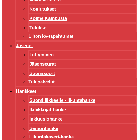
Koulutukset
Kolme Kampusta
Tulokset
Liiton kv-tapahtumat
Jäsenet
Liittyminen
Jäsenseurat
Suomisport
Tukipalvelut
Hankkeet
Suomi liikkeelle -liikuntahanke
Ikiliikkujat-hanke
Inkluusiohanke
Seniorihanke
Liikuntakaveri-hanke