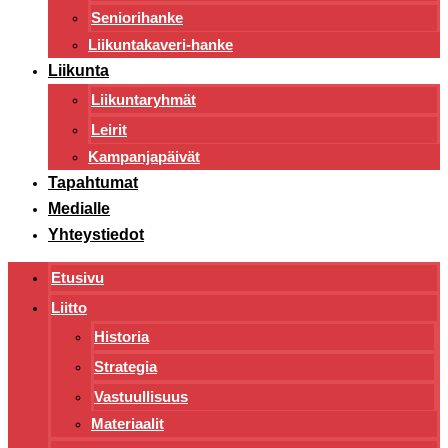
Seniorihanke
Liikuntakaveri-hanke
Liikunta
Liikuntaryhmät
Leirit
Kampanjapäivät
Tapahtumat
Medialle
Yhteystiedot
Etusivu
Liitto
Historia
Strategia
Vastuullisuus
Materiaalit