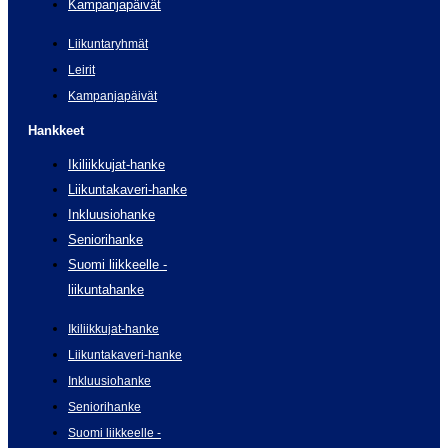
Kampanjapäivät
Liikuntaryhmät
Leirit
Kampanjapäivät
Hankkeet
Ikiliikkujat-hanke
Liikuntakaveri-hanke
Inkluusiohanke
Seniorihanke
Suomi liikkeelle -
liikuntahanke
Ikiliikkujat-hanke
Liikuntakaveri-hanke
Inkluusiohanke
Seniorihanke
Suomi liikkeelle -