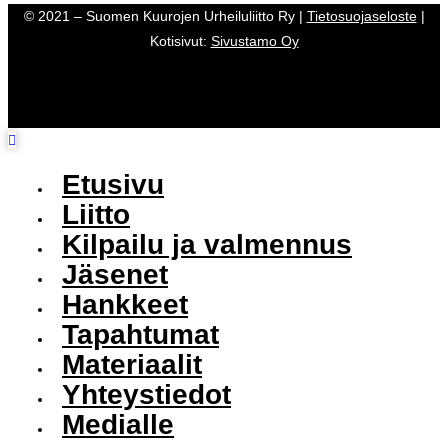
© 2021 – Suomen Kuurojen Urheiluliitto Ry |
Tietosuojaseloste
|
Kotisivut:
Sivustamo Oy
Etusivu
Liitto
Kilpailu ja valmennus
Jäsenet
Hankkeet
Tapahtumat
Materiaalit
Yhteystiedot
Medialle