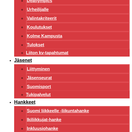
Deaflympics
Urheilijalle
Valintakriteerit
Koulutukset
Kolme Kampusta
Tulokset
Liiton kv-tapahtumat
Jäsenet
Liittyminen
Jäsenseurat
Suomisport
Tukipalvelut
Hankkeet
Suomi liikkeelle -liikuntahanke
Ikiliikkujat-hanke
Inkluusiohanke