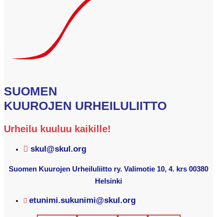
SUOMEN
KUUROJEN URHEILULIITTO
Urheilu kuuluu kaikille!
skul@skul.org
Suomen Kuurojen Urheiluliitto ry. Valimotie 10, 4. krs 00380
Helsinki
etunimi.sukunimi@skul.org