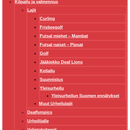
Kilpailu ja valmennus
Lajit
Curling
Frisbeegolf
Futsal miehet – Mambat
Futsal naiset – Pipsat
Golf
Jääkiekko Deaf Lions
Keilailu
Suunnistus
Yleisurheilu
Yleisurheilun Suomen ennätykset
Muut Urheilulajit
Deaflympics
Urheilijalle
Valintakriteerit