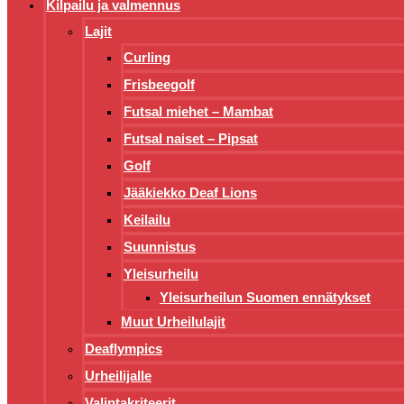
Kilpailu ja valmennus
Lajit
Curling
Frisbeegolf
Futsal miehet – Mambat
Futsal naiset – Pipsat
Golf
Jääkiekko Deaf Lions
Keilailu
Suunnistus
Yleisurheilu
Yleisurheilun Suomen ennätykset
Muut Urheilulajit
Deaflympics
Urheilijalle
Valintakriteerit