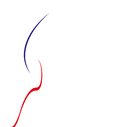
Siirry
suoraan
sisältöön