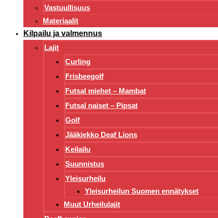
Vastuullisuus
Materiaalit
Kilpailu ja valmennus
Lajit
Curling
Frisbeegolf
Futsal miehet – Mambat
Futsal naiset – Pipsat
Golf
Jääkiekko Deaf Lions
Keilailu
Suunnistus
Yleisurheilu
Yleisurheilun Suomen ennätykset
Muut Urheilulajit