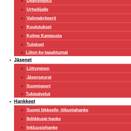
Deaflympics
Urheilijalle
Valintakriteerit
Koulutukset
Kolme Kampusta
Tulokset
Liiton kv-tapahtumat
Jäsenet
Liittyminen
Jäsenseurat
Suomisport
Tukipalvelut
Hankkeet
Suomi liikkeelle -liikuntahanke
Ikiliikkujat-hanke
Inkluusiohanke