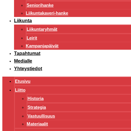
Seniorihanke
Liikuntakaveri-hanke
Liikunta
Liikuntaryhmät
Leirit
Kampanjapäivät
Tapahtumat
Medialle
Yhteystiedot
Etusivu
Liitto
Historia
Strategia
Vastuullisuus
Materiaalit