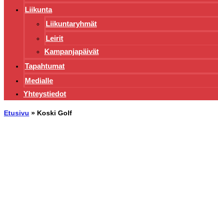
Liikunta
Liikuntaryhmät
Leirit
Kampanjapäivät
Tapahtumat
Medialle
Yhteystiedot
Etusivu
»
Koski Golf