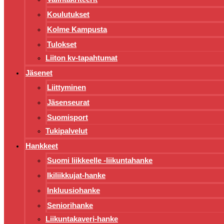
Koulutukset
Kolme Kampusta
Tulokset
Liiton kv-tapahtumat
Jäsenet
Liittyminen
Jäsenseurat
Suomisport
Tukipalvelut
Hankkeet
Suomi liikkeelle -liikuntahanke
Ikiliikkujat-hanke
Inkluusiohanke
Seniorihanke
Liikuntakaveri-hanke