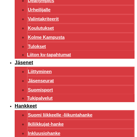
Deaflympics
Urheilijalle
Valintakriteerit
Koulutukset
Kolme Kampusta
Tulokset
Liiton kv-tapahtumat
Jäsenet
Liittyminen
Jäsenseurat
Suomisport
Tukipalvelut
Hankkeet
Suomi liikkeelle -liikuntahanke
Ikiliikkujat-hanke
Inkluusiohanke