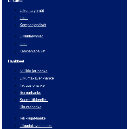
Liikunta
Liikuntaryhmät
Leirit
Kampanjapäivät
Liikuntaryhmät
Leirit
Kampanjapäivät
Hankkeet
Ikiliikkujat-hanke
Liikuntakaveri-hanke
Inkluusiohanke
Seniorihanke
Suomi liikkeelle -
liikuntahanke
Ikiliikkujat-hanke
Liikuntakaveri-hanke