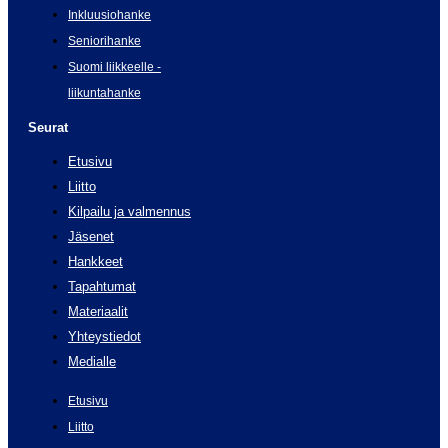
Inkluusiohanke
Seniorihanke
Suomi liikkeelle -
liikuntahanke
Seurat
Etusivu
Liitto
Kilpailu ja valmennus
Jäsenet
Hankkeet
Tapahtumat
Materiaalit
Yhteystiedot
Medialle
Etusivu
Liitto