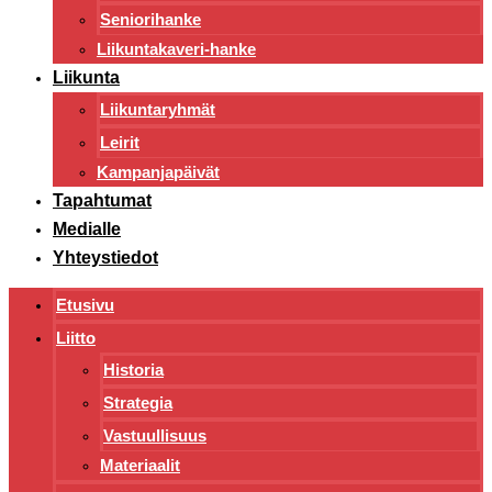
Seniorihanke
Liikuntakaveri-hanke
Liikunta
Liikuntaryhmät
Leirit
Kampanjapäivät
Tapahtumat
Medialle
Yhteystiedot
Etusivu
Liitto
Historia
Strategia
Vastuullisuus
Materiaalit