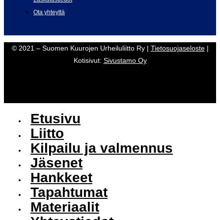
Ota yhteyttä
© 2021 – Suomen Kuurojen Urheiluliitto Ry |
Tietosuojaseloste
|
Kotisivut:
Sivustamo Oy
Etusivu
Liitto
Kilpailu ja valmennus
Jäsenet
Hankkeet
Tapahtumat
Materiaalit