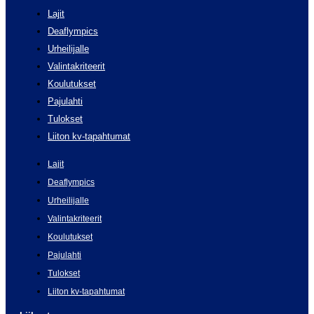
Lajit
Deaflympics
Urheilijalle
Valintakriteerit
Koulutukset
Pajulahti
Tulokset
Liiton kv-tapahtumat
Lajit
Deaflympics
Urheilijalle
Valintakriteerit
Koulutukset
Pajulahti
Tulokset
Liiton kv-tapahtumat