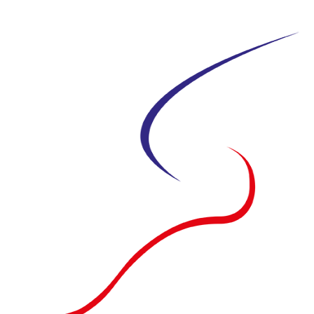
Siirry
suoraan
sisältöön