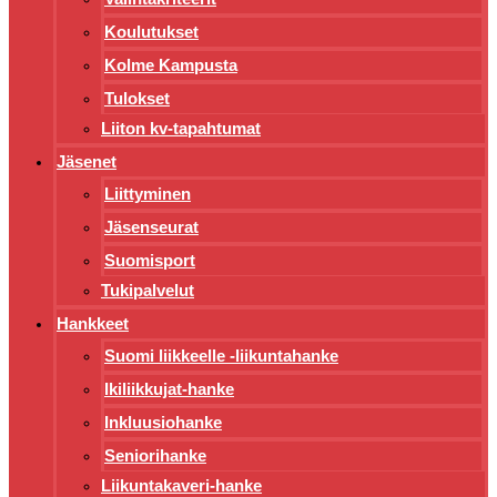
Koulutukset
Kolme Kampusta
Tulokset
Liiton kv-tapahtumat
Jäsenet
Liittyminen
Jäsenseurat
Suomisport
Tukipalvelut
Hankkeet
Suomi liikkeelle -liikuntahanke
Ikiliikkujat-hanke
Inkluusiohanke
Seniorihanke
Liikuntakaveri-hanke