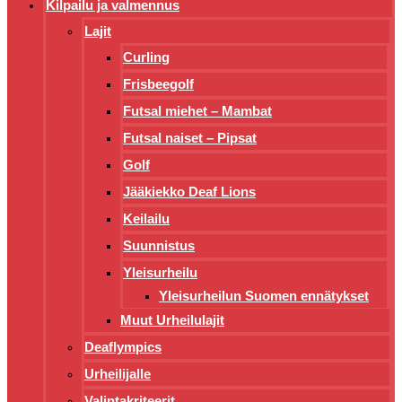
Kilpailu ja valmennus
Lajit
Curling
Frisbeegolf
Futsal miehet – Mambat
Futsal naiset – Pipsat
Golf
Jääkiekko Deaf Lions
Keilailu
Suunnistus
Yleisurheilu
Yleisurheilun Suomen ennätykset
Muut Urheilulajit
Deaflympics
Urheilijalle
Valintakriteerit