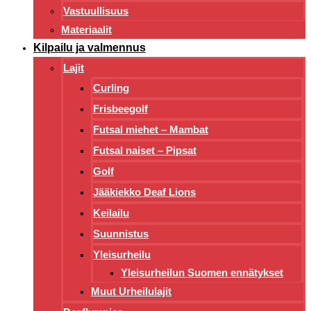
Vastuullisuus
Materiaalit
Kilpailu ja valmennus
Lajit
Curling
Frisbeegolf
Futsal miehet – Mambat
Futsal naiset – Pipsat
Golf
Jääkiekko Deaf Lions
Keilailu
Suunnistus
Yleisurheilu
Yleisurheilun Suomen ennätykset
Muut Urheilulajit