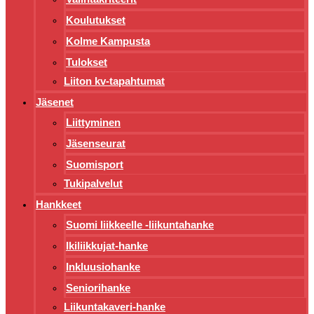
Koulutukset
Kolme Kampusta
Tulokset
Liiton kv-tapahtumat
Jäsenet
Liittyminen
Jäsenseurat
Suomisport
Tukipalvelut
Hankkeet
Suomi liikkeelle -liikuntahanke
Ikiliikkujat-hanke
Inkluusiohanke
Seniorihanke
Liikuntakaveri-hanke