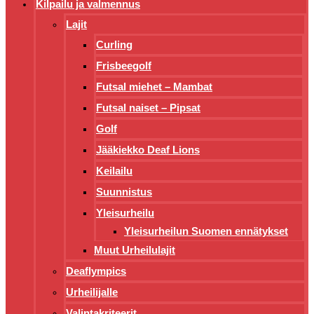
Kilpailu ja valmennus
Lajit
Curling
Frisbeegolf
Futsal miehet – Mambat
Futsal naiset – Pipsat
Golf
Jääkiekko Deaf Lions
Keilailu
Suunnistus
Yleisurheilu
Yleisurheilun Suomen ennätykset
Muut Urheilulajit
Deaflympics
Urheilijalle
Valintakriteerit