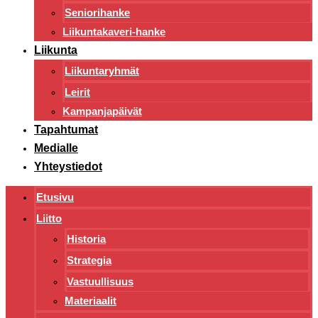
Seniorihanke
Liikuntakaveri-hanke
Liikunta
Liikuntaryhmät
Leirit
Kampanjapäivät
Tapahtumat
Medialle
Yhteystiedot
Etusivu
Liitto
Historia
Strategia
Vastuullisuus
Materiaalit