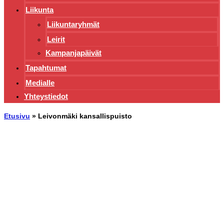
Liikunta
Liikuntaryhmät
Leirit
Kampanjapäivät
Tapahtumat
Medialle
Yhteystiedot
Etusivu
»
Leivonmäki kansallispuisto