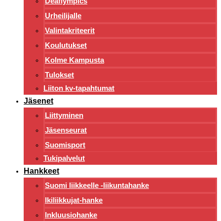
Deaflympics
Urheilijalle
Valintakriteerit
Koulutukset
Kolme Kampusta
Tulokset
Liiton kv-tapahtumat
Jäsenet
Liittyminen
Jäsenseurat
Suomisport
Tukipalvelut
Hankkeet
Suomi liikkeelle -liikuntahanke
Ikiliikkujat-hanke
Inkluusiohanke