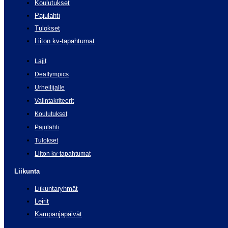
Koulutukset
Pajulahti
Tulokset
Liiton kv-tapahtumat
Lajit
Deaflympics
Urheilijalle
Valintakriteerit
Koulutukset
Pajulahti
Tulokset
Liiton kv-tapahtumat
Liikunta
Liikuntaryhmät
Leirit
Kampanjapäivät