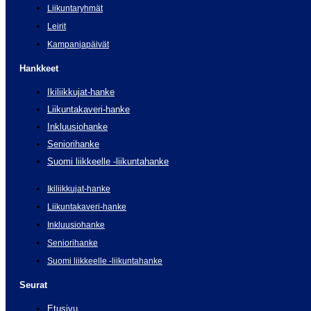
Liikuntaryhmät
Leirit
Kampanjapäivät
Hankkeet
Ikiliikkujat-hanke
Liikuntakaveri-hanke
Inkluusiohanke
Seniorihanke
Suomi liikkeelle -liikuntahanke
Ikiliikkujat-hanke
Liikuntakaveri-hanke
Inkluusiohanke
Seniorihanke
Suomi liikkeelle -liikuntahanke
Seurat
Etusivu