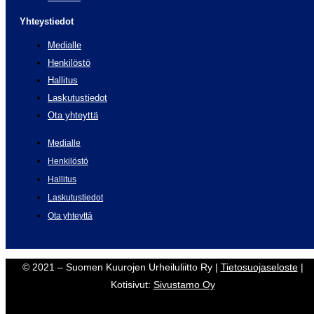
Yhteystiedot
Medialle
Henkilöstö
Hallitus
Laskutustiedot
Ota yhteyttä
Medialle
Henkilöstö
Hallitus
Laskutustiedot
Ota yhteyttä
© 2021 – Suomen Kuurojen Urheiluliitto Ry |
Tietosuojaseloste
|
Kotisivut:
Sivustamo Oy