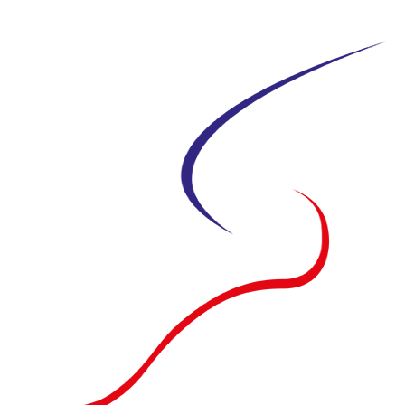
Siirry
suoraan
sisältöön