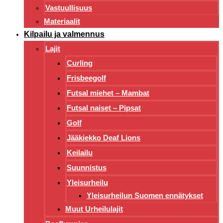
Vastuullisuus
Materiaalit
Kilpailu ja valmennus
Lajit
Curling
Frisbeegolf
Futsal miehet – Mambat
Futsal naiset – Pipsat
Golf
Jääkiekko Deaf Lions
Keilailu
Suunnistus
Yleisurheilu
Yleisurheilun Suomen ennätykset
Muut Urheilulajit