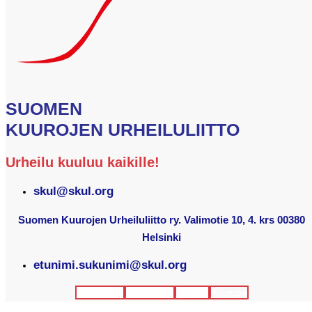
SUOMEN
KUUROJEN URHEILULIITTO
Urheilu kuuluu kaikille!
skul@skul.org
Suomen Kuurojen Urheiluliitto ry. Valimotie 10, 4. krs 00380
Helsinki
etunimi.sukunimi@skul.org
Facebook
Instagram
Twitter
Youtube