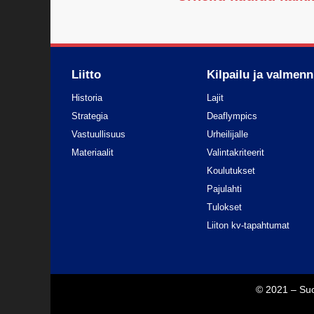
Liitto
Kilpailu ja valmen
Historia
Lajit
Strategia
Deaflympics
Vastuullisuus
Urheilijalle
Materiaalit
Valintakriteerit
Koulutukset
Pajulahti
Tulokset
Liiton kv-tapahtumat
© 2021 – Suo