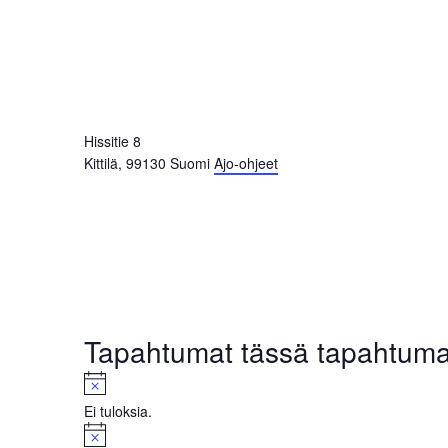
Hissitie 8
Kittilä
,
99130
Suomi
Ajo-ohjeet
Tapahtumat tässä tapahtum
N
o
Ei tuloksia.
t
N
i