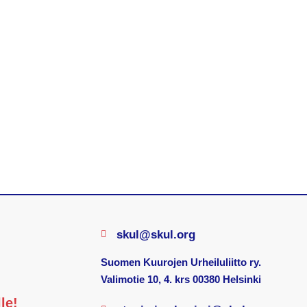
skul@skul.org
Suomen Kuurojen Urheiluliitto ry.
Valimotie 10, 4. krs 00380 Helsinki
le!