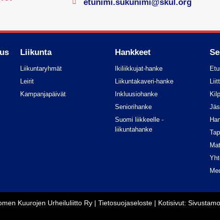
etunimi.sukunimi@skul.org
nus
Liikunta
Hankkeet
Se
Liikuntaryhmät
Ikiliikkujat-hanke
Etu
Leirit
Liikuntakaveri-hanke
Liit
Kampanjapäivät
Inkluusiohanke
Kil
Seniorihanke
Jäs
Suomi liikkeelle -
Han
liikuntahanke
Tap
Mat
Yht
Med
men Kuurojen Urheiluliitto Ry |
Tietosuojaseloste
| Kotisivut:
Sivustam