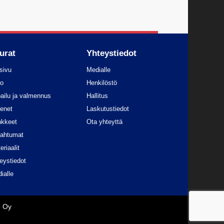
urat
Yhteystiedot
sivu
Medialle
to
Henkilöstö
pailu ja valmennus
Hallitus
enet
Laskutustiedot
kkeet
Ota yhteyttä
ahtumat
eriaalit
eystiedot
ialle
o Oy