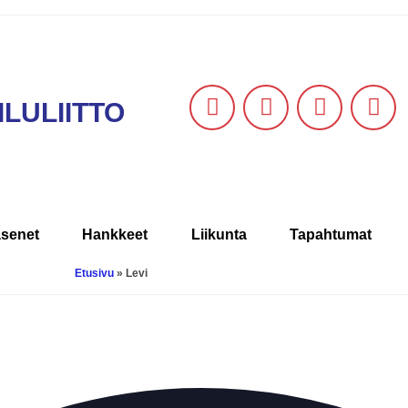
LULIITTO
äsenet
Hankkeet
Liikunta
Tapahtumat
Etusivu
»
Levi