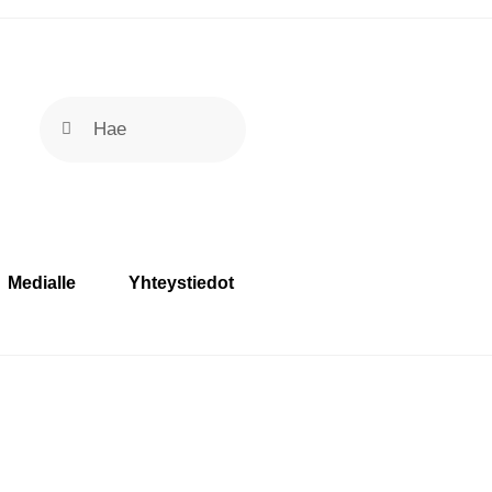
Medialle
Yhteystiedot
O
s