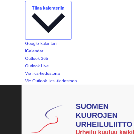
a
u
Tilaa kalenteriin
t
m
a
t
Google-kalenteri
iCalendar
Outlook 365
Outlook Live
Vie .ics-tiedostona
Vie Outlook .ics -tiedostoon
SUOMEN
KUUROJEN
URHEILULIITTO
Urheilu kuuluu kaikil