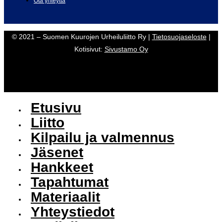
Ota yhteyttä
© 2021 – Suomen Kuurojen Urheiluliitto Ry |
Tietosuojaseloste
|
Kotisivut:
Sivustamo Oy
Etusivu
Liitto
Kilpailu ja valmennus
Jäsenet
Hankkeet
Tapahtumat
Materiaalit
Yhteystiedot