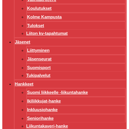
Koulutukset
Kolme Kampusta
Tulokset
Liiton kv-tapahtumat
Jäsenet
Liittyminen
Jäsenseurat
Suomisport
Tukipalvelut
Hankkeet
Suomi liikkeelle -liikuntahanke
Ikiliikkujat-hanke
Inkluusiohanke
Seniorihanke
Liikuntakaveri-hanke