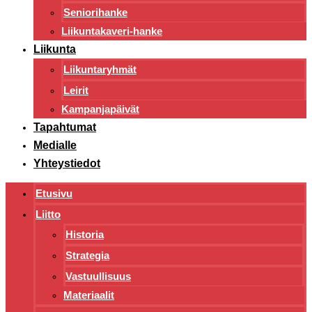
Seniorihanke
Liikuntakaveri-hanke
Liikunta
Liikuntaryhmät
Leirit
Kampanjapäivät
Tapahtumat
Medialle
Yhteystiedot
Etusivu
Liitto
Historia
Strategia
Vastuullisuus
Materiaalit