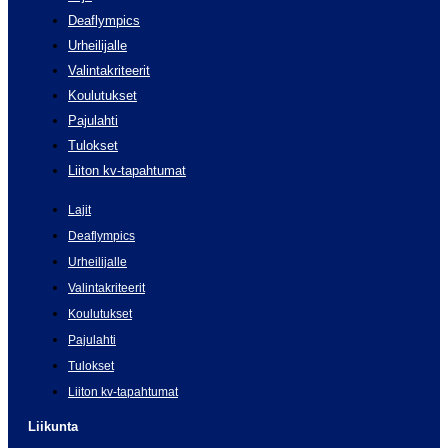
Deaflympics
Urheilijalle
Valintakriteerit
Koulutukset
Pajulahti
Tulokset
Liiton kv-tapahtumat
Lajit
Deaflympics
Urheilijalle
Valintakriteerit
Koulutukset
Pajulahti
Tulokset
Liiton kv-tapahtumat
Liikunta