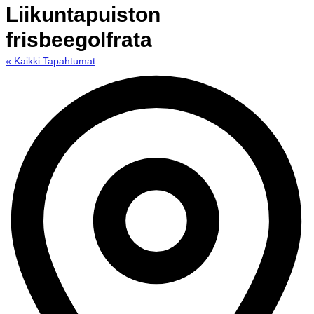
Liikuntapuiston
frisbeegolfrata
« Kaikki Tapahtumat
O