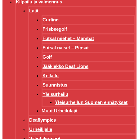
Kilpailu ja valmennus
Lajit
Curling
Frisbeegolf
Futsal miehet – Mambat
Futsal naiset – Pipsat
Golf
Jääkiekko Deaf Lions
Keilailu
Suunnistus
Yleisurheilu
Yleisurheilun Suomen ennätykset
Muut Urheilulajit
Deaflympics
Urheilijalle
Valintakriteerit