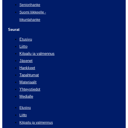
Seniorihanke
Suomi liikkeelle -
liikuntahanke
Seurat
Etusivu
Liitto
Kilpailu ja valmennus
Jäsenet
Hankkeet
Tapahtumat
Materiaalit
Yhteystiedot
Medialle
Etusivu
Liitto
Kilpailu ja valmennus