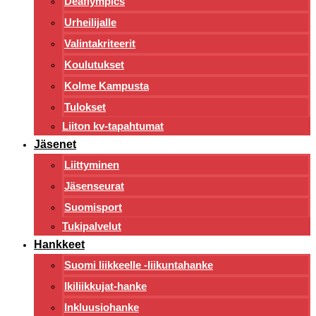
Deaflympics
Urheilijalle
Valintakriteerit
Koulutukset
Kolme Kampusta
Tulokset
Liiton kv-tapahtumat
Jäsenet
Liittyminen
Jäsenseurat
Suomisport
Tukipalvelut
Hankkeet
Suomi liikkeelle -liikuntahanke
Ikiliikkujat-hanke
Inkluusiohanke