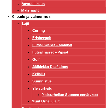
Vastuullisuus
Materiaalit
Kilpailu ja valmennus
Lajit
Curling
Frisbeegolf
Futsal miehet – Mambat
Futsal naiset – Pipsat
Golf
Jääkiekko Deaf Lions
Keilailu
Suunnistus
Yleisurheilu
Yleisurheilun Suomen ennätykset
Muut Urheilulajit