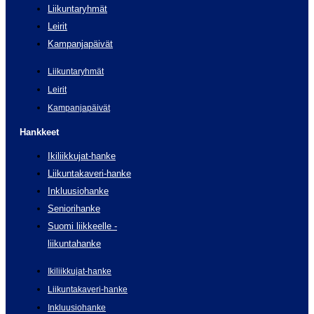
Liikuntaryhmät
Leirit
Kampanjapäivät
Liikuntaryhmät
Leirit
Kampanjapäivät
Hankkeet
Ikiliikkujat-hanke
Liikuntakaveri-hanke
Inkluusiohanke
Seniorihanke
Suomi liikkeelle -
liikuntahanke
Ikiliikkujat-hanke
Liikuntakaveri-hanke
Inkluusiohanke