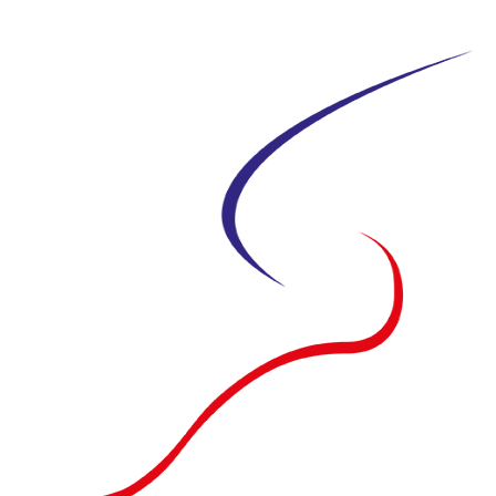
Siirry
suoraan
sisältöön