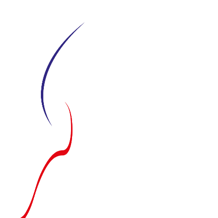
Siirry
suoraan
sisältöön