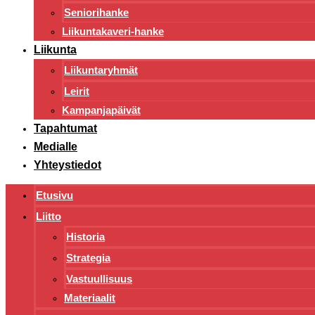
Seniorihanke
Liikuntakaveri-hanke
Liikunta
Liikuntaryhmät
Leirit
Kampanjapäivät
Tapahtumat
Medialle
Yhteystiedot
Etusivu
Liitto
Historia
Strategia
Vastuullisuus
Materiaalit