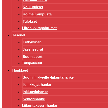
Koulutukset
Kolme Kampusta
Tulokset
Liiton kv-tapahtumat
Jäsenet
Liittyminen
Jäsenseurat
Suomisport
Tukipalvelut
Hankkeet
Suomi liikkeelle -liikuntahanke
Ikiliikkujat-hanke
Inkluusiohanke
Seniorihanke
Liikuntakaveri-hanke