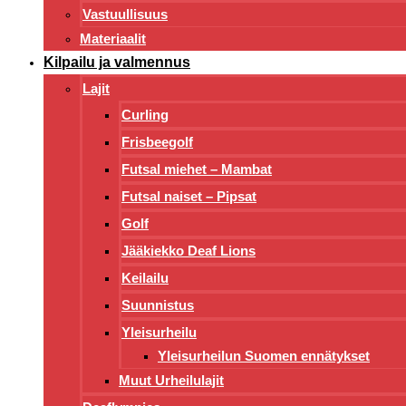
Vastuullisuus
Materiaalit
Kilpailu ja valmennus
Lajit
Curling
Frisbeegolf
Futsal miehet – Mambat
Futsal naiset – Pipsat
Golf
Jääkiekko Deaf Lions
Keilailu
Suunnistus
Yleisurheilu
Yleisurheilun Suomen ennätykset
Muut Urheilulajit