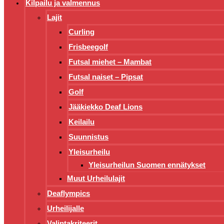
Kilpailu ja valmennus
Lajit
Curling
Frisbeegolf
Futsal miehet – Mambat
Futsal naiset – Pipsat
Golf
Jääkiekko Deaf Lions
Keilailu
Suunnistus
Yleisurheilu
Yleisurheilun Suomen ennätykset
Muut Urheilulajit
Deaflympics
Urheilijalle
Valintakriteerit