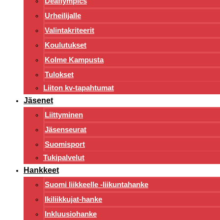
Deaflympics
Urheilijalle
Valintakriteerit
Koulutukset
Kolme Kampusta
Tulokset
Liiton kv-tapahtumat
Jäsenet
Liittyminen
Jäsenseurat
Suomisport
Tukipalvelut
Hankkeet
Suomi liikkeelle -liikuntahanke
Ikiliikkujat-hanke
Inkluusiohanke