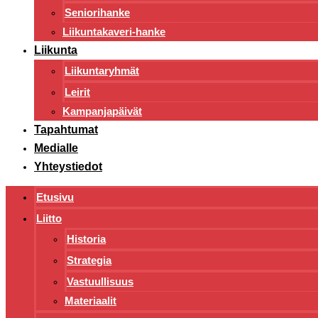
Seniorihanke
Liikuntakaveri-hanke
Liikunta
Liikuntaryhmät
Leirit
Kampanjapäivät
Tapahtumat
Medialle
Yhteystiedot
Etusivu
Liitto
Historia
Strategia
Vastuullisuus
Materiaalit