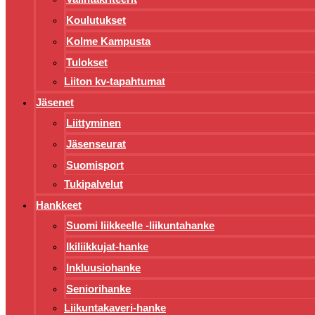
Koulutukset
Kolme Kampusta
Tulokset
Liiton kv-tapahtumat
Jäsenet
Liittyminen
Jäsenseurat
Suomisport
Tukipalvelut
Hankkeet
Suomi liikkeelle -liikuntahanke
Ikiliikkujat-hanke
Inkluusiohanke
Seniorihanke
Liikuntakaveri-hanke