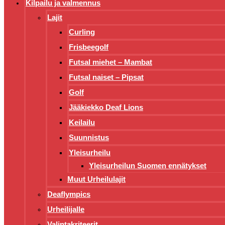
Kilpailu ja valmennus
Lajit
Curling
Frisbeegolf
Futsal miehet – Mambat
Futsal naiset – Pipsat
Golf
Jääkiekko Deaf Lions
Keilailu
Suunnistus
Yleisurheilu
Yleisurheilun Suomen ennätykset
Muut Urheilulajit
Deaflympics
Urheilijalle
Valintakriteerit