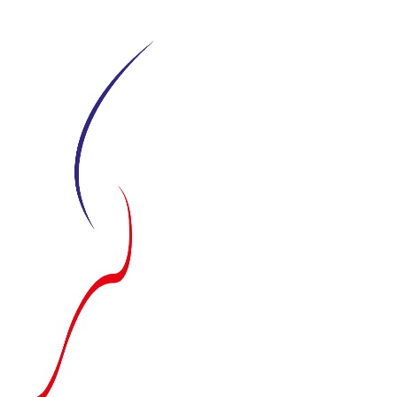
Siirry
suoraan
sisältöön