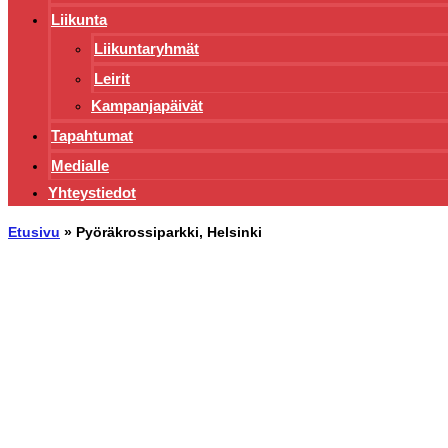
Liikunta
Liikuntaryhmät
Leirit
Kampanjapäivät
Tapahtumat
Medialle
Yhteystiedot
Etusivu
»
Pyöräkrossiparkki, Helsinki