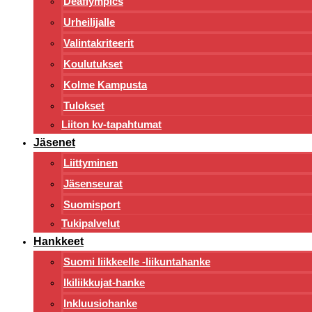
Deaflympics
Urheilijalle
Valintakriteerit
Koulutukset
Kolme Kampusta
Tulokset
Liiton kv-tapahtumat
Jäsenet
Liittyminen
Jäsenseurat
Suomisport
Tukipalvelut
Hankkeet
Suomi liikkeelle -liikuntahanke
Ikiliikkujat-hanke
Inkluusiohanke