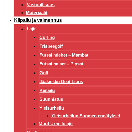
Vastuullisuus
Materiaalit
Kilpailu ja valmennus
Lajit
Curling
Frisbeegolf
Futsal miehet – Mambat
Futsal naiset – Pipsat
Golf
Jääkiekko Deaf Lions
Keilailu
Suunnistus
Yleisurheilu
Yleisurheilun Suomen ennätykset
Muut Urheilulajit