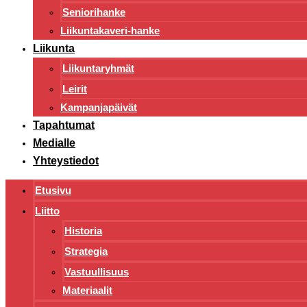
Seniorihanke
Liikuntakaveri-hanke
Liikunta
Liikuntaryhmät
Leirit
Kampanjapäivät
Tapahtumat
Medialle
Yhteystiedot
Etusivu
Liitto
Historia
Strategia
Vastuullisuus
Materiaalit