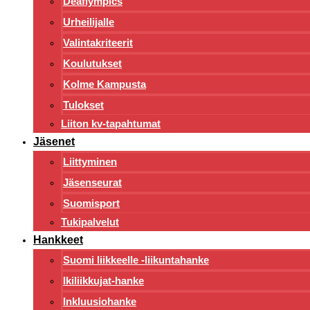
Deaflympics
Urheilijalle
Valintakriteerit
Koulutukset
Kolme Kampusta
Tulokset
Liiton kv-tapahtumat
Jäsenet
Liittyminen
Jäsenseurat
Suomisport
Tukipalvelut
Hankkeet
Suomi liikkeelle -liikuntahanke
Ikiliikkujat-hanke
Inkluusiohanke