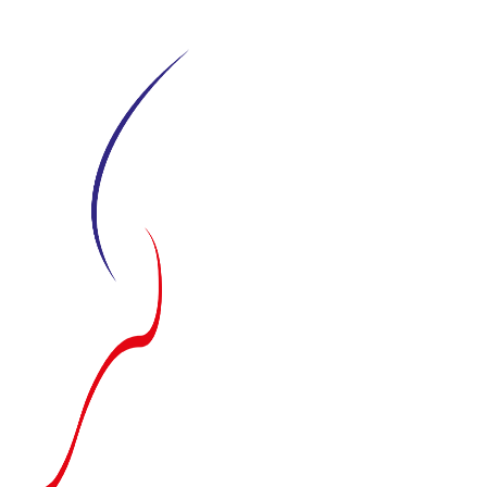
Siirry
suoraan
sisältöön