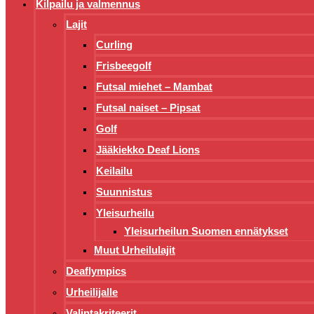
Kilpailu ja valmennus
Lajit
Curling
Frisbeegolf
Futsal miehet – Mambat
Futsal naiset – Pipsat
Golf
Jääkiekko Deaf Lions
Keilailu
Suunnistus
Yleisurheilu
Yleisurheilun Suomen ennätykset
Muut Urheilulajit
Deaflympics
Urheilijalle
Valintakriteerit