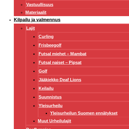
Vastuullisuus
Materiaalit
Kilpailu ja valmennus
Lajit
Curling
Frisbeegolf
Futsal miehet – Mambat
Futsal naiset – Pipsat
Golf
Jääkiekko Deaf Lions
Keilailu
Suunnistus
Yleisurheilu
Yleisurheilun Suomen ennätykset
Muut Urheilulajit