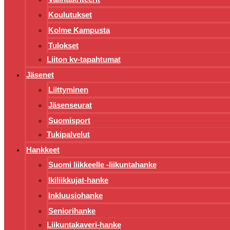
Koulutukset
Kolme Kampusta
Tulokset
Liiton kv-tapahtumat
Jäsenet
Liittyminen
Jäsenseurat
Suomisport
Tukipalvelut
Hankkeet
Suomi liikkeelle -liikuntahanke
Ikiliikkujat-hanke
Inkluusiohanke
Seniorihanke
Liikuntakaveri-hanke