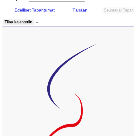
Edelliset
Tapahtumat
Tänään
Seuraavat
Tapaht
Tilaa kalenteriin