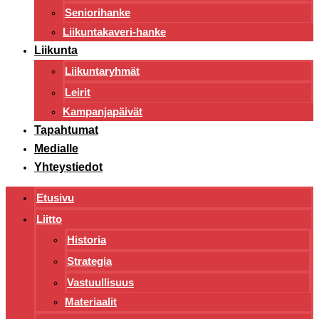
Seniorihanke
Liikuntakaveri-hanke
Liikunta
Liikuntaryhmät
Leirit
Kampanjapäivät
Tapahtumat
Medialle
Yhteystiedot
Etusivu
Liitto
Historia
Strategia
Vastuullisuus
Materiaalit