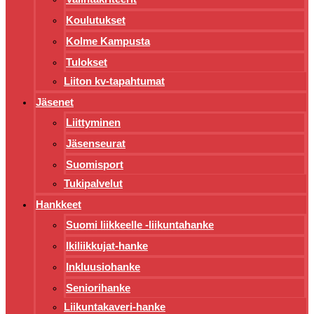
Koulutukset
Kolme Kampusta
Tulokset
Liiton kv-tapahtumat
Jäsenet
Liittyminen
Jäsenseurat
Suomisport
Tukipalvelut
Hankkeet
Suomi liikkeelle -liikuntahanke
Ikiliikkujat-hanke
Inkluusiohanke
Seniorihanke
Liikuntakaveri-hanke