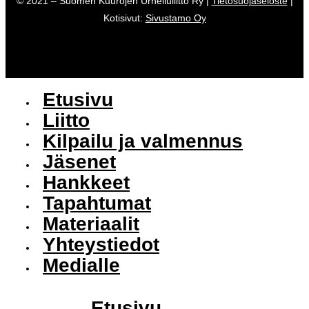
© 2021 – Suomen Kuurojen Urheiluliitto Ry |
Tietosuojaseloste
|
Kotisivut:
Sivustamo Oy
Etusivu
Liitto
Kilpailu ja valmennus
Jäsenet
Hankkeet
Tapahtumat
Materiaalit
Yhteystiedot
Medialle
Etusivu