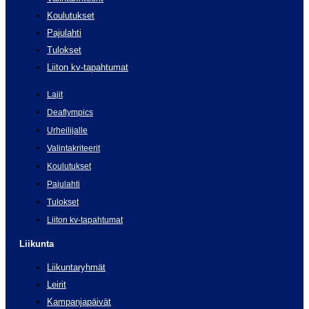
Koulutukset
Pajulahti
Tulokset
Liiton kv-tapahtumat
Lajit
Deaflympics
Urheilijalle
Valintakriteerit
Koulutukset
Pajulahti
Tulokset
Liiton kv-tapahtumat
Liikunta
Liikuntaryhmät
Leirit
Kampanjapäivät