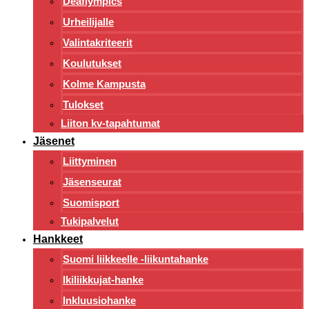
Deaflympics
Urheilijalle
Valintakriteerit
Koulutukset
Kolme Kampusta
Tulokset
Liiton kv-tapahtumat
Jäsenet
Liittyminen
Jäsenseurat
Suomisport
Tukipalvelut
Hankkeet
Suomi liikkeelle -liikuntahanke
Ikiliikkujat-hanke
Inkluusiohanke