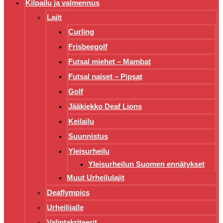
Kilpailu ja valmennus
Lajit
Curling
Frisbeegolf
Futsal miehet – Mambat
Futsal naiset – Pipsat
Golf
Jääkiekko Deaf Lions
Keilailu
Suunnistus
Yleisurheilu
Yleisurheilun Suomen ennätykset
Muut Urheilulajit
Deaflympics
Urheilijalle
Valintakriteerit