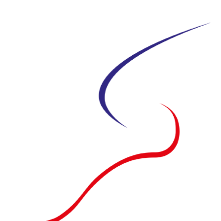
Siirry
suoraan
sisältöön