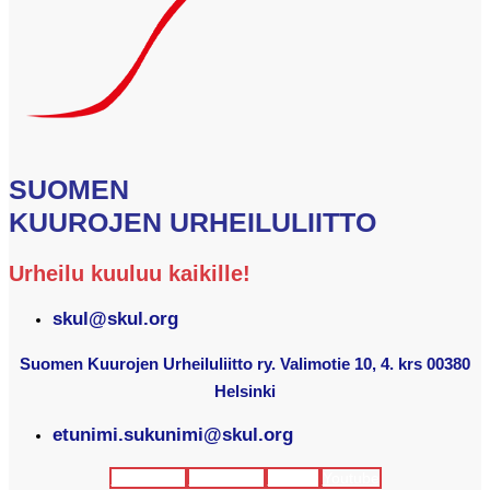
SUOMEN
KUUROJEN URHEILULIITTO
Urheilu kuuluu kaikille!
skul@skul.org
Suomen Kuurojen Urheiluliitto ry. Valimotie 10, 4. krs 00380
Helsinki
etunimi.sukunimi@skul.org
Facebook
Instagram
Twitter
Youtube