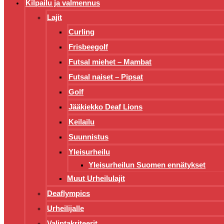
Kilpailu ja valmennus
Lajit
Curling
Frisbeegolf
Futsal miehet – Mambat
Futsal naiset – Pipsat
Golf
Jääkiekko Deaf Lions
Keilailu
Suunnistus
Yleisurheilu
Yleisurheilun Suomen ennätykset
Muut Urheilulajit
Deaflympics
Urheilijalle
Valintakriteerit