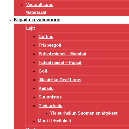
Vastuullisuus
Materiaalit
Kilpailu ja valmennus
Lajit
Curling
Frisbeegolf
Futsal miehet – Mambat
Futsal naiset – Pipsat
Golf
Jääkiekko Deaf Lions
Keilailu
Suunnistus
Yleisurheilu
Yleisurheilun Suomen ennätykset
Muut Urheilulajit