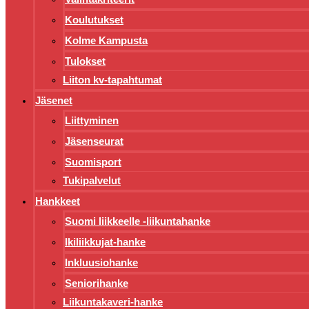
Koulutukset
Kolme Kampusta
Tulokset
Liiton kv-tapahtumat
Jäsenet
Liittyminen
Jäsenseurat
Suomisport
Tukipalvelut
Hankkeet
Suomi liikkeelle -liikuntahanke
Ikiliikkujat-hanke
Inkluusiohanke
Seniorihanke
Liikuntakaveri-hanke