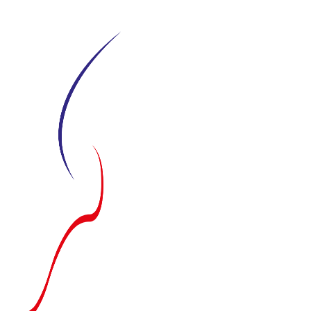
Siirry
suoraan
sisältöön