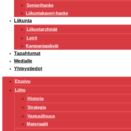
Seniorihanke
Liikuntakaveri-hanke
Liikunta
Liikuntaryhmät
Leirit
Kampanjapäivät
Tapahtumat
Medialle
Yhteystiedot
Etusivu
Liitto
Historia
Strategia
Vastuullisuus
Materiaalit