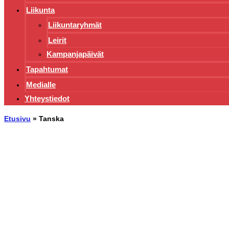
Liikunta
Liikuntaryhmät
Leirit
Kampanjapäivät
Tapahtumat
Medialle
Yhteystiedot
Etusivu
»
Tanska