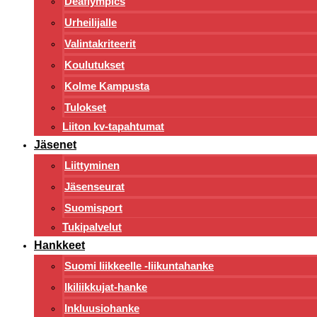
Deaflympics
Urheilijalle
Valintakriteerit
Koulutukset
Kolme Kampusta
Tulokset
Liiton kv-tapahtumat
Jäsenet
Liittyminen
Jäsenseurat
Suomisport
Tukipalvelut
Hankkeet
Suomi liikkeelle -liikuntahanke
Ikiliikkujat-hanke
Inkluusiohanke