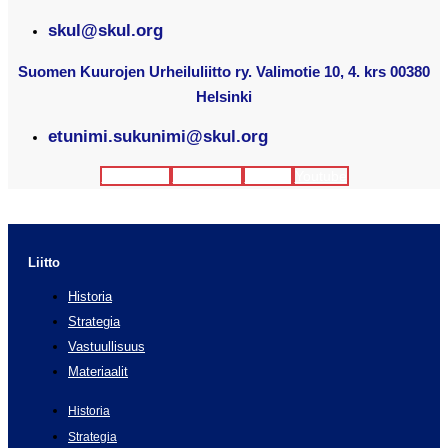
skul@skul.org
Suomen Kuurojen Urheiluliitto ry. Valimotie 10, 4. krs 00380
Helsinki
etunimi.sukunimi@skul.org
Facebook
Instagram
Twitter
Youtube
Liitto
Historia
Strategia
Vastuullisuus
Materiaalit
Historia
Strategia