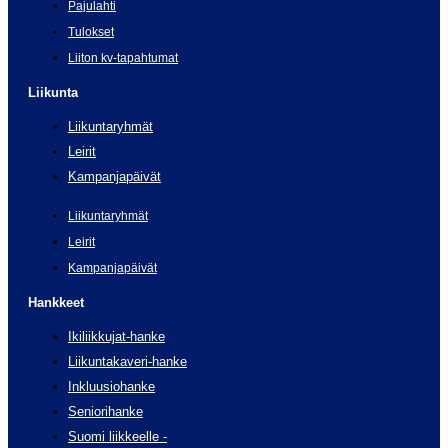
Pajulahti
Tulokset
Liiton kv-tapahtumat
Liikunta
Liikuntaryhmät
Leirit
Kampanjapäivät
Liikuntaryhmät
Leirit
Kampanjapäivät
Hankkeet
Ikiliikkujat-hanke
Liikuntakaveri-hanke
Inkluusiohanke
Seniorihanke
Suomi liikkeelle -