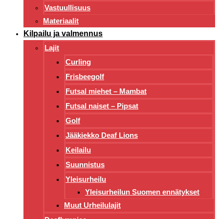
Vastuullisuus
Materiaalit
Kilpailu ja valmennus
Lajit
Curling
Frisbeegolf
Futsal miehet – Mambat
Futsal naiset – Pipsat
Golf
Jääkiekko Deaf Lions
Keilailu
Suunnistus
Yleisurheilu
Yleisurheilun Suomen ennätykset
Muut Urheilulajit