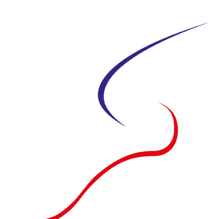
Siirry
suoraan
sisältöön