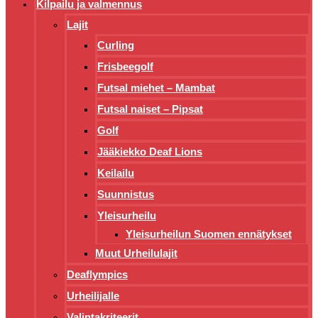
Kilpailu ja valmennus
Lajit
Curling
Frisbeegolf
Futsal miehet – Mambat
Futsal naiset – Pipsat
Golf
Jääkiekko Deaf Lions
Keilailu
Suunnistus
Yleisurheilu
Yleisurheilun Suomen ennätykset
Muut Urheilulajit
Deaflympics
Urheilijalle
Valintakriteerit