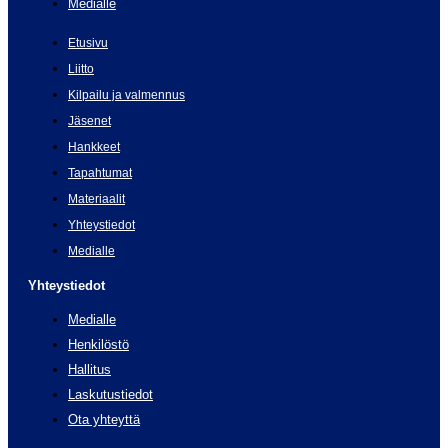
Medialle
Etusivu
Liitto
Kilpailu ja valmennus
Jäsenet
Hankkeet
Tapahtumat
Materiaalit
Yhteystiedot
Medialle
Yhteystiedot
Medialle
Henkilöstö
Hallitus
Laskutustiedot
Ota yhteyttä