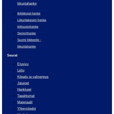
liikuntahanke
Ikiliikkujat-hanke
Liikuntakaveri-hanke
Inkluusiohanke
Seniorihanke
Suomi liikkeelle -
liikuntahanke
Seurat
Etusivu
Liitto
Kilpailu ja valmennus
Jäsenet
Hankkeet
Tapahtumat
Materiaalit
Yhteystiedot