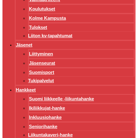
Koulutukset
Kolme Kampusta
Tulokset
Liiton kv-tapahtumat
Jäsenet
Liittyminen
Jäsenseurat
Suomisport
Tukipalvelut
Hankkeet
Suomi liikkeelle -liikuntahanke
Ikiliikkujat-hanke
Inkluusiohanke
Seniorihanke
Liikuntakaveri-hanke