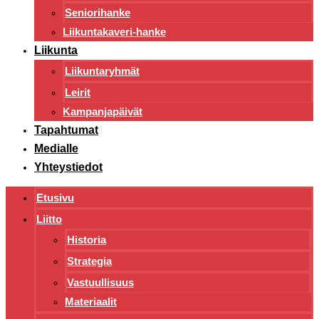
Seniorihanke
Liikuntakaveri-hanke
Liikunta
Liikuntaryhmät
Leirit
Kampanjapäivät
Tapahtumat
Medialle
Yhteystiedot
Etusivu
Liitto
Historia
Strategia
Vastuullisuus
Materiaalit