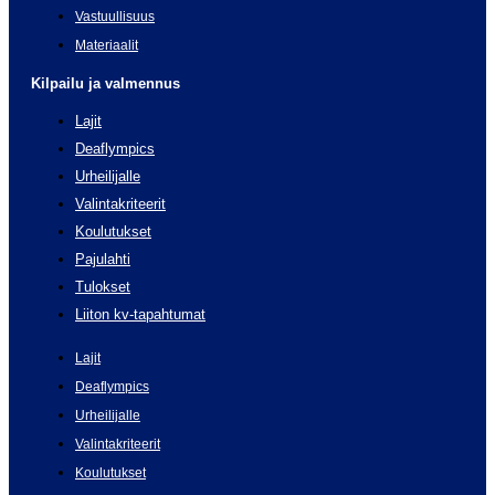
Vastuullisuus
Materiaalit
Kilpailu ja valmennus
Lajit
Deaflympics
Urheilijalle
Valintakriteerit
Koulutukset
Pajulahti
Tulokset
Liiton kv-tapahtumat
Lajit
Deaflympics
Urheilijalle
Valintakriteerit
Koulutukset