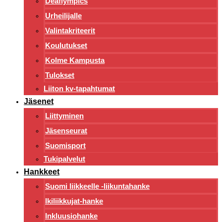
Deaflympics
Urheilijalle
Valintakriteerit
Koulutukset
Kolme Kampusta
Tulokset
Liiton kv-tapahtumat
Jäsenet
Liittyminen
Jäsenseurat
Suomisport
Tukipalvelut
Hankkeet
Suomi liikkeelle -liikuntahanke
Ikiliikkujat-hanke
Inkluusiohanke