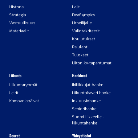
Historia
Lajit
Strategia
Deaflympics
Vastuullisuus
Urheilijalle
Materiaalit
Valintakriteerit
Koulutukset
Pajulahti
Tulokset
Liiton kv-tapahtumat
Liikunta
Hankkeet
Liikuntaryhmät
Ikiliikkujat-hanke
Leirit
Liikuntakaveri-hanke
Kampanjapäivät
Inkluusiohanke
Seniorihanke
Suomi liikkeelle -
liikuntahanke
Seurat
Yhteystiedot