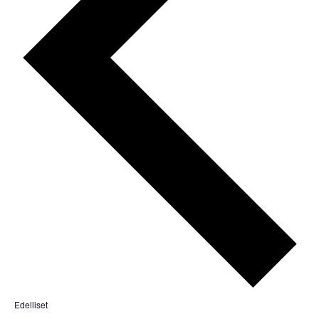
T
Edelliset
a