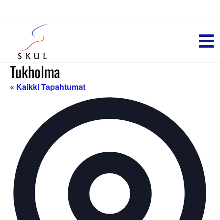
Tukholma
« Kaikki Tapahtumat
O
s
o
i
t
e