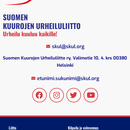
SUOMEN
KUUROJEN URHEILULIITTO
Urheilu kuuluu kaikille!
skul@skul.org
Suomen Kuurojen Urheiluliitto ry. Valimotie 10, 4. krs 00380
Helsinki
etunimi.sukunimi@skul.org
Liitto
Kilpailu ja valmennus