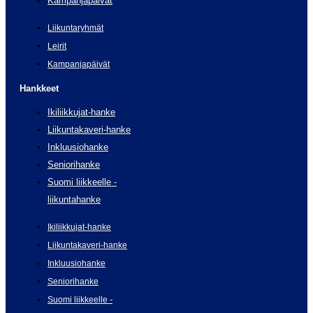
Kampanjapäivät
Liikuntaryhmät
Leirit
Kampanjapäivät
Hankkeet
Ikiliikkujat-hanke
Liikuntakaveri-hanke
Inkluusiohanke
Seniorihanke
Suomi liikkeelle -
liikuntahanke
Ikiliikkujat-hanke
Liikuntakaveri-hanke
Inkluusiohanke
Seniorihanke
Suomi liikkeelle -