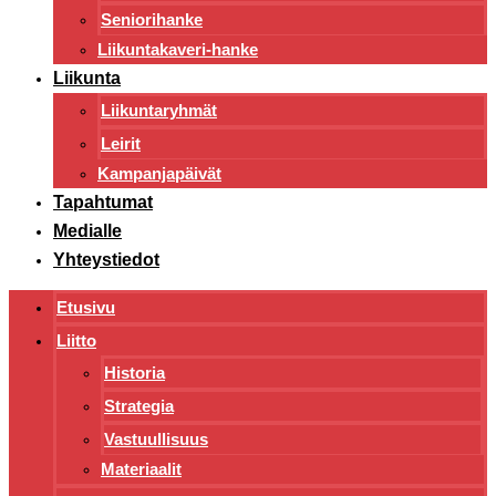
Seniorihanke
Liikuntakaveri-hanke
Liikunta
Liikuntaryhmät
Leirit
Kampanjapäivät
Tapahtumat
Medialle
Yhteystiedot
Etusivu
Liitto
Historia
Strategia
Vastuullisuus
Materiaalit