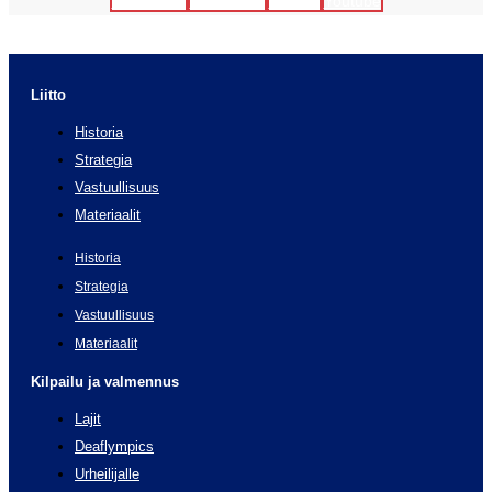
Facebook
Instagram
Twitter
Youtube
Liitto
Historia
Strategia
Vastuullisuus
Materiaalit
Historia
Strategia
Vastuullisuus
Materiaalit
Kilpailu ja valmennus
Lajit
Deaflympics
Urheilijalle