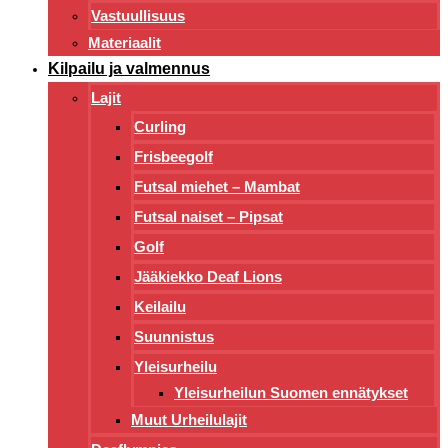
Vastuullisuus
Materiaalit
Kilpailu ja valmennus
Lajit
Curling
Frisbeegolf
Futsal miehet – Mambat
Futsal naiset – Pipsat
Golf
Jääkiekko Deaf Lions
Keilailu
Suunnistus
Yleisurheilu
Yleisurheilun Suomen ennätykset
Muut Urheilulajit