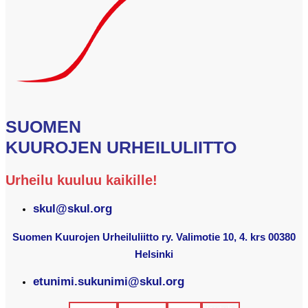
SUOMEN
KUUROJEN URHEILULIITTO
Urheilu kuuluu kaikille!
skul@skul.org
Suomen Kuurojen Urheiluliitto ry. Valimotie 10, 4. krs 00380
Helsinki
etunimi.sukunimi@skul.org