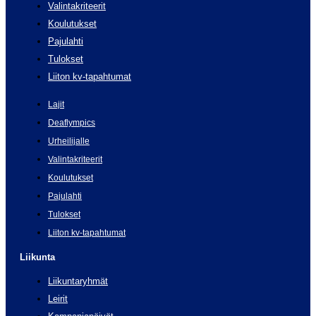
Valintakriteerit
Koulutukset
Pajulahti
Tulokset
Liiton kv-tapahtumat
Lajit
Deaflympics
Urheilijalle
Valintakriteerit
Koulutukset
Pajulahti
Tulokset
Liiton kv-tapahtumat
Liikunta
Liikuntaryhmät
Leirit