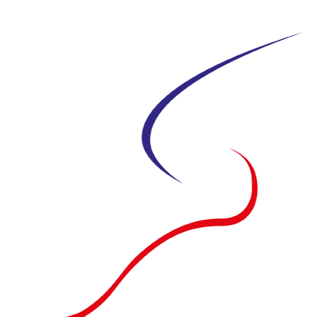
Siirry
suoraan
sisältöön