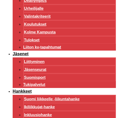
Deaflympics
Urheilijalle
Valintakriteerit
Koulutukset
Kolme Kampusta
Tulokset
Liiton kv-tapahtumat
Jäsenet
Liittyminen
Jäsenseurat
Suomisport
Tukipalvelut
Hankkeet
Suomi liikkeelle -liikuntahanke
Ikiliikkujat-hanke
Inkluusiohanke