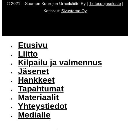
© 2021 – Suomen Kuurojen Urheiluliitto Ry |
Tietosuojaseloste
|
Kotisivut:
Sivustamo Oy
Etusivu
Liitto
Kilpailu ja valmennus
Jäsenet
Hankkeet
Tapahtumat
Materiaalit
Yhteystiedot
Medialle