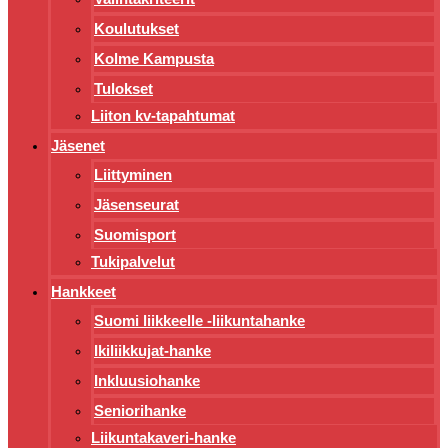
Koulutukset
Kolme Kampusta
Tulokset
Liiton kv-tapahtumat
Jäsenet
Liittyminen
Jäsenseurat
Suomisport
Tukipalvelut
Hankkeet
Suomi liikkeelle -liikuntahanke
Ikiliikkujat-hanke
Inkluusiohanke
Seniorihanke
Liikuntakaveri-hanke