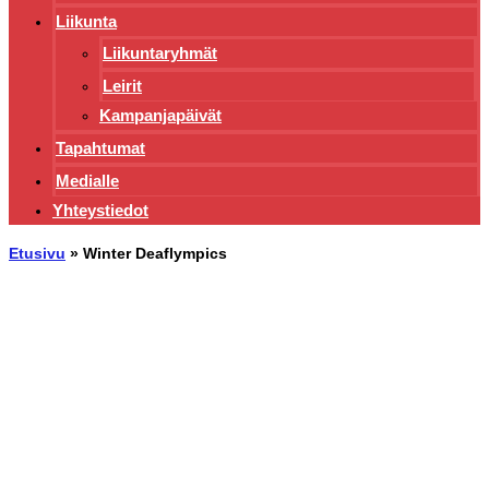
Liikunta
Liikuntaryhmät
Leirit
Kampanjapäivät
Tapahtumat
Medialle
Yhteystiedot
Etusivu
»
Winter Deaflympics