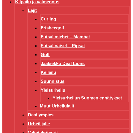
Kilpailu ja valmennus
Lajit
Curling
Frisbeegolf
Futsal miehet – Mambat
Futsal naiset – Pipsat
Golf
Jääkiekko Deaf Lions
Keilailu
Suunnistus
Yleisurheilu
Yleisurheilun Suomen ennätykset
Muut Urheilulajit
Deaflympics
Urheilijalle
Valintakriteerit