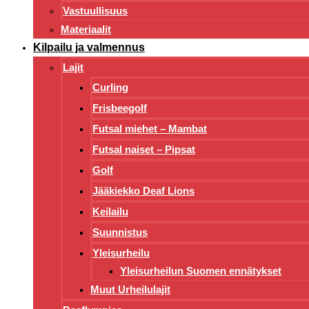
Vastuullisuus
Materiaalit
Kilpailu ja valmennus
Lajit
Curling
Frisbeegolf
Futsal miehet – Mambat
Futsal naiset – Pipsat
Golf
Jääkiekko Deaf Lions
Keilailu
Suunnistus
Yleisurheilu
Yleisurheilun Suomen ennätykset
Muut Urheilulajit