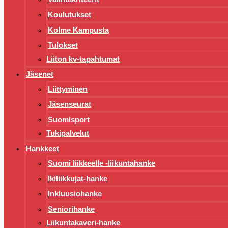
Koulutukset
Kolme Kampusta
Tulokset
Liiton kv-tapahtumat
Jäsenet
Liittyminen
Jäsenseurat
Suomisport
Tukipalvelut
Hankkeet
Suomi liikkeelle -liikuntahanke
Ikiliikkujat-hanke
Inkluusiohanke
Seniorihanke
Liikuntakaveri-hanke