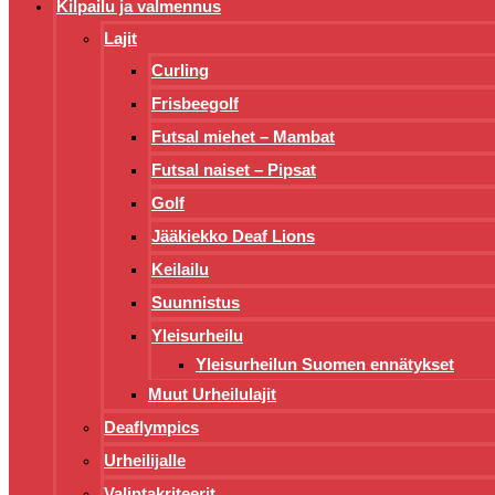
Kilpailu ja valmennus
Lajit
Curling
Frisbeegolf
Futsal miehet – Mambat
Futsal naiset – Pipsat
Golf
Jääkiekko Deaf Lions
Keilailu
Suunnistus
Yleisurheilu
Yleisurheilun Suomen ennätykset
Muut Urheilulajit
Deaflympics
Urheilijalle
Valintakriteerit