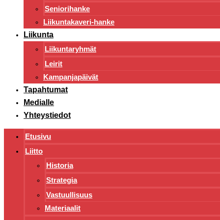
Seniorihanke
Liikuntakaveri-hanke
Liikunta
Liikuntaryhmät
Leirit
Kampanjapäivät
Tapahtumat
Medialle
Yhteystiedot
Etusivu
Liitto
Historia
Strategia
Vastuullisuus
Materiaalit