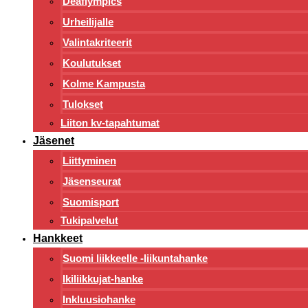
Deaflympics
Urheilijalle
Valintakriteerit
Koulutukset
Kolme Kampusta
Tulokset
Liiton kv-tapahtumat
Jäsenet
Liittyminen
Jäsenseurat
Suomisport
Tukipalvelut
Hankkeet
Suomi liikkeelle -liikuntahanke
Ikiliikkujat-hanke
Inkluusiohanke