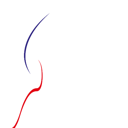
Siirry
suoraan
sisältöön