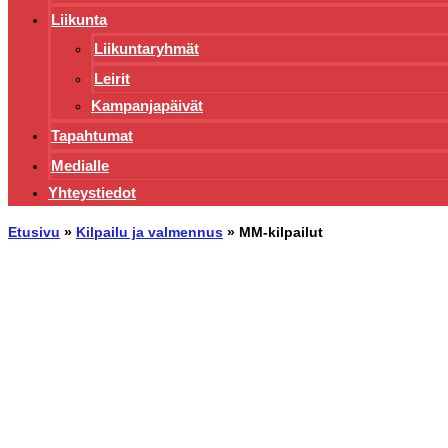
Liikunta
Liikuntaryhmät
Leirit
Kampanjapäivät
Tapahtumat
Medialle
Yhteystiedot
Etusivu
»
Kilpailu ja valmennus
»
MM-kilpailut