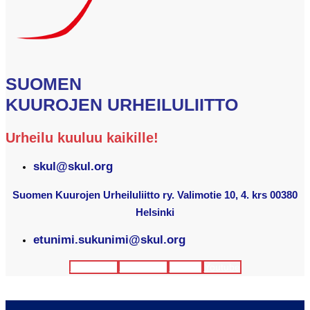
SUOMEN
KUUROJEN URHEILULIITTO
Urheilu kuuluu kaikille!
skul@skul.org
Suomen Kuurojen Urheiluliitto ry. Valimotie 10, 4. krs 00380
Helsinki
etunimi.sukunimi@skul.org
Facebook
Instagram
Twitter
Youtube