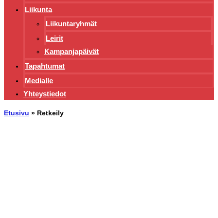
Liikunta
Liikuntaryhmät
Leirit
Kampanjapäivät
Tapahtumat
Medialle
Yhteystiedot
Etusivu
»
Retkeily