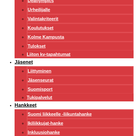
Deaflympics
Urheilijalle
Valintakriteerit
Koulutukset
Kolme Kampusta
Tulokset
Liiton kv-tapahtumat
Jäsenet
Liittyminen
Jäsenseurat
Suomisport
Tukipalvelut
Hankkeet
Suomi liikkeelle -liikuntahanke
Ikiliikkujat-hanke
Inkluusiohanke