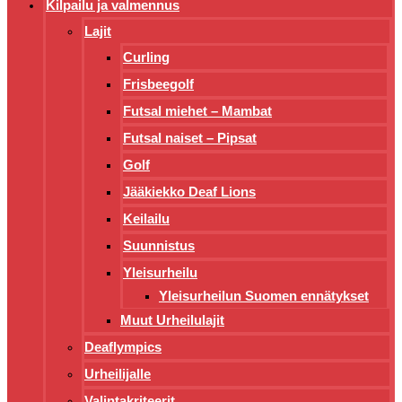
Kilpailu ja valmennus
Lajit
Curling
Frisbeegolf
Futsal miehet – Mambat
Futsal naiset – Pipsat
Golf
Jääkiekko Deaf Lions
Keilailu
Suunnistus
Yleisurheilu
Yleisurheilun Suomen ennätykset
Muut Urheilulajit
Deaflympics
Urheilijalle
Valintakriteerit