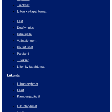
Tulokset
Liiton kv-tapahtumat
Lajit
Deaflympics
Urheilijalle
Valintakriteerit
Koulutukset
Pajulahti
Tulokset
Liiton kv-tapahtumat
Liikunta
Liikuntaryhmät
Leirit
Kampanjapäivät
Liikuntaryhmät