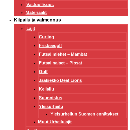
Vastuullisuus
Materiaalit
Kilpailu ja valmennus
Lajit
Curling
Frisbeegolf
Futsal miehet – Mambat
Futsal naiset – Pipsat
Golf
Jääkiekko Deaf Lions
Keilailu
Suunnistus
Yleisurheilu
Yleisurheilun Suomen ennätykset
Muut Urheilulajit