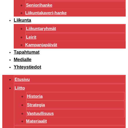
Seniorihanke
Liikuntakaveri-hanke
Liikunta
Liikuntaryhmät
Leirit
Kampanjapäivät
Tapahtumat
Medialle
Yhteystiedot
Etusivu
Liitto
Historia
Strategia
Vastuullisuus
Materiaalit