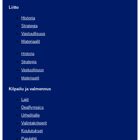
Liitto
Historia
Strategia
Vastuullisuus
Materiaalit
Historia
Strategia
Vastuullisuus
Materiaalit
Kilpailu ja valmennus
Lajit
Deaflympics
Urheilijalle
Valintakriteerit
Koulutukset
Pajulahti