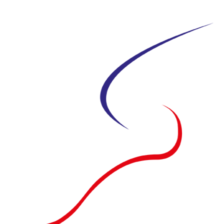
Siirry
suoraan
sisältöön