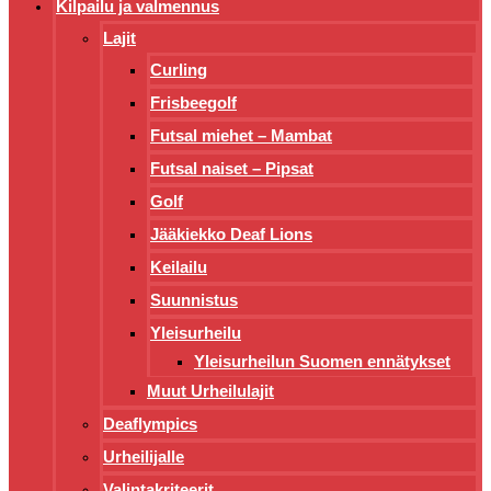
Kilpailu ja valmennus
Lajit
Curling
Frisbeegolf
Futsal miehet – Mambat
Futsal naiset – Pipsat
Golf
Jääkiekko Deaf Lions
Keilailu
Suunnistus
Yleisurheilu
Yleisurheilun Suomen ennätykset
Muut Urheilulajit
Deaflympics
Urheilijalle
Valintakriteerit