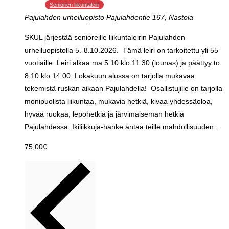
Seniorien liikuntaleiri
Pajulahden urheiluopisto
Pajulahdentie 167, Nastola
SKUL järjestää senioreille liikuntaleirin Pajulahden
urheiluopistolla 5.-8.10.2026. Tämä leiri on tarkoitettu yli 55-
vuotiaille. Leiri alkaa ma 5.10 klo 11.30 (lounas) ja päättyy to
8.10 klo 14.00. Lokakuun alussa on tarjolla mukavaa
tekemistä ruskan aikaan Pajulahdella! Osallistujille on tarjolla
monipuolista liikuntaa, mukavia hetkiä, kivaa yhdessäoloa,
hyvää ruokaa, lepohetkiä ja järvimaiseman hetkiä
Pajulahdessa. Ikiliikkuja-hanke antaa teille mahdollisuuden...
75,00€