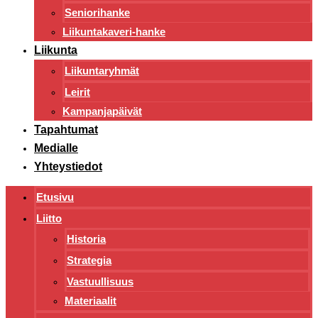
Seniorihanke
Liikuntakaveri-hanke
Liikunta
Liikuntaryhmät
Leirit
Kampanjapäivät
Tapahtumat
Medialle
Yhteystiedot
Etusivu
Liitto
Historia
Strategia
Vastuullisuus
Materiaalit