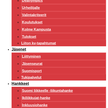
Deaflympics
Urheilijalle
Valintakriteerit
Koulutukset
Kolme Kampusta
Tulokset
Liiton kv-tapahtumat
Jäsenet
Liittyminen
Jäsenseurat
Suomisport
Tukipalvelut
Hankkeet
Suomi liikkeelle -liikuntahanke
Ikiliikkujat-hanke
Inkluusiohanke