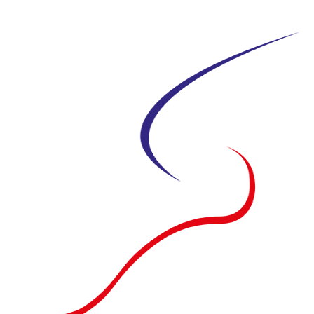
Siirry
suoraan
sisältöön