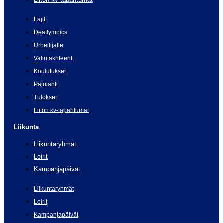
Lajit
Deaflympics
Urheilijalle
Valintakriteerit
Koulutukset
Pajulahti
Tulokset
Liiton kv-tapahtumat
Liikunta
Liikuntaryhmät
Leirit
Kampanjapäivät
Liikuntaryhmät
Leirit
Kampanjapäivät