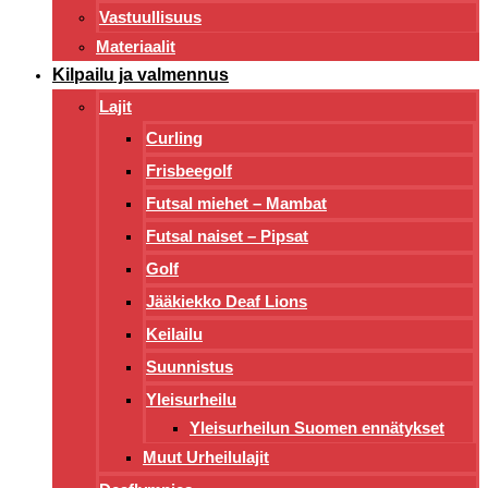
Vastuullisuus
Materiaalit
Kilpailu ja valmennus
Lajit
Curling
Frisbeegolf
Futsal miehet – Mambat
Futsal naiset – Pipsat
Golf
Jääkiekko Deaf Lions
Keilailu
Suunnistus
Yleisurheilu
Yleisurheilun Suomen ennätykset
Muut Urheilulajit