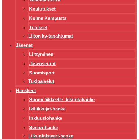
Koulutukset
Kolme Kampusta
Tulokset
Liiton kv-tapahtumat
Jäsenet
Liittyminen
Jäsenseurat
Suomisport
Tukipalvelut
Hankkeet
Suomi liikkeelle -liikuntahanke
Ikiliikkujat-hanke
Inkluusiohanke
Seniorihanke
Liikuntakaveri-hanke