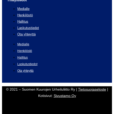
Yhteystiedot
Medialle
Henkilöstö
Hallitus
Laskutustiedot
Ota yhteyttä
Medialle
Henkilöstö
Hallitus
Laskutustiedot
Ota yhteyttä
© 2021 – Suomen Kuurojen Urheiluliitto Ry |
Tietosuojaseloste
|
Kotisivut:
Sivustamo Oy