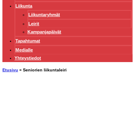
Liikunta
Liikuntaryhmät
Leirit
Kampanjapäivät
Tapahtumat
Medialle
Yhteystiedot
Etusivu
»
Seniorien liikuntaleiri