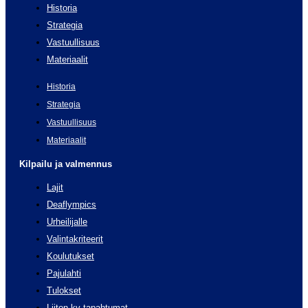
Historia
Strategia
Vastuullisuus
Materiaalit
Historia
Strategia
Vastuullisuus
Materiaalit
Kilpailu ja valmennus
Lajit
Deaflympics
Urheilijalle
Valintakriteerit
Koulutukset
Pajulahti
Tulokset
Liiton kv-tapahtumat