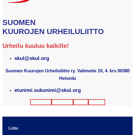
SUOMEN
KUUROJEN URHEILULIITTO
Urheilu kuuluu kaikille!
skul@skul.org
Suomen Kuurojen Urheiluliitto ry. Valimotie 10, 4. krs 00380
Helsinki
etunimi.sukunimi@skul.org
Facebook
Instagram
Twitter
Youtube
Liitto