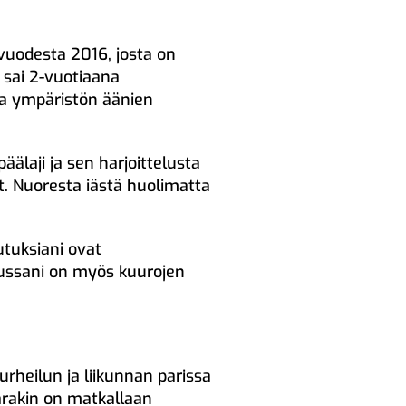
vuodesta 2016, josta on
 sai 2-vuotiaana
 ja ympäristön äänien
älaji ja sen harjoittelusta
. Nuoresta iästä huolimatta
tuksiani ovat
ussani on myös kuurojen
urheilun ja liikunnan parissa
Sarakin on matkallaan