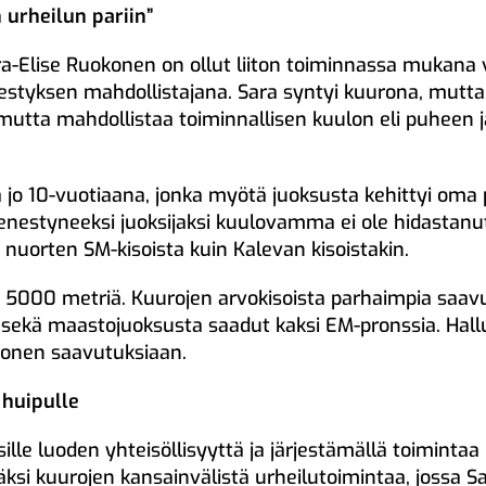
n urheilun pariin”
a-Elise Ruokonen on ollut liiton toiminnassa mukana 
estyksen mahdollistajana. Sara syntyi kuurona, mutta
, mutta mahdollistaa toiminnallisen kuulon eli puheen
jo 10-vuotiaana, jonka myötä juoksusta kehittyi oma pä
nestyneeksi juoksijaksi kuulovamma ei ole hidastanut
in nuorten SM-kisoista kuin Kalevan kisoistakin.
 5000 metriä. Kuurojen arvokisoista parhaimpia saavu
ekä maastojuoksusta saadut kaksi EM-pronssia. Hall
konen saavutuksiaan.
 huipulle
lle luoden yhteisöllisyyttä ja järjestämällä toimintaa 
säksi kuurojen kansainvälistä urheilutoimintaa, jossa 