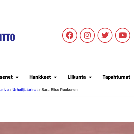
ITTO
äsenet
Hankkeet
Liikunta
Tapahtumat
usivu
»
Urheilijatarinat
»
Sara-Elise Ruokonen