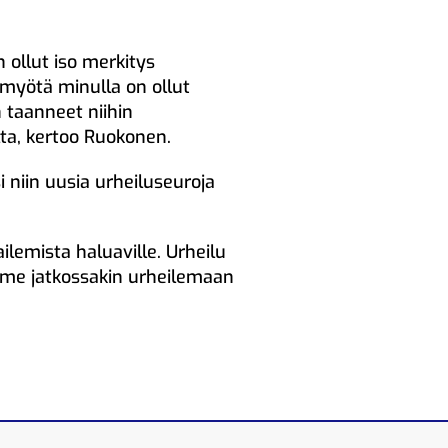
on ollut iso merkitys
 myötä minulla on ollut
n taanneet niihin
lta, kertoo Ruokonen.
 niin uusia urheiluseuroja
ilemista haluaville. Urheilu
ymme jatkossakin urheilemaan