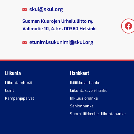
skul@skul.org
Suomen Kuurojen Urheiluliitto ry.
O
Valimotie 10, 4. krs 00380 Helsinki
etunimi.sukunimi@skul.org
Liikunta
Hankkeet
Liikuntaryhmät
Ikiliikkujat-hanke
Leirit
Liikuntakaveri-hanke
Kampanjapäivät
Inkluusiohanke
Seniorihanke
Suomi liikkeelle -liikuntahanke