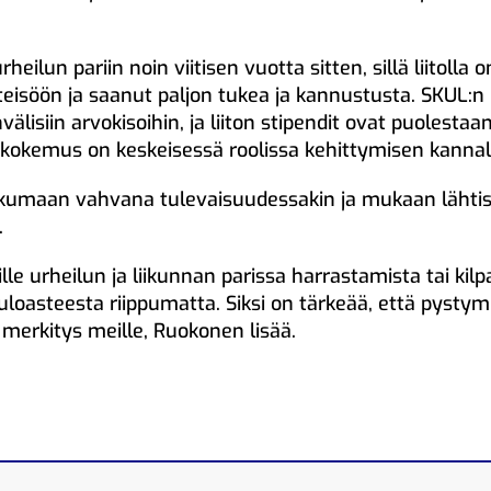
heilun pariin noin viitisen vuotta sitten, sillä liitolla 
teisöön ja saanut paljon tukea ja kannustusta. SKUL:n
lisiin arvokisoihin, ja liiton stipendit ovat puolestaa
tu kokemus on keskeisessä roolissa kehittymisen kanna
jatkumaan vahvana tulevaisuudessakin ja mukaan lähtisi
.
le urheilun ja liikunnan parissa harrastamista tai kilpa
kuuloasteesta riippumatta. Siksi on tärkeää, että pyst
o merkitys meille, Ruokonen lisää.