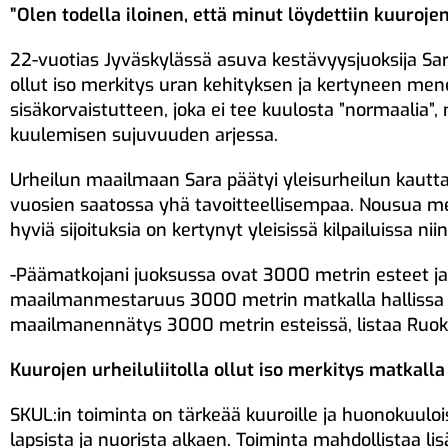
”Olen todella iloinen, että minut löydettiin kuuroje
22-vuotias Jyväskylässä asuva kestävyysjuoksija Sar
ollut iso merkitys uran kehityksen ja kertyneen men
sisäkorvaistutteen, joka ei tee kuulosta ”normaalia”
kuulemisen sujuvuuden arjessa.
Urheilun maailmaan Sara päätyi yleisurheilun kautta 
vuosien saatossa yhä tavoitteellisempaa. Nousua me
hyviä sijoituksia on kertynyt yleisissä kilpailuissa ni
-Päämatkojani juoksussa ovat 3000 metrin esteet ja
maailmanmestaruus 3000 metrin matkalla hallissa s
maailmanennätys 3000 metrin esteissä, listaa Ruo
Kuurojen urheiluliitolla ollut iso merkitys matkalla
SKUL:in toiminta on tärkeää kuuroille ja huonokuuloisi
lapsista ja nuorista alkaen. Toiminta mahdollistaa li