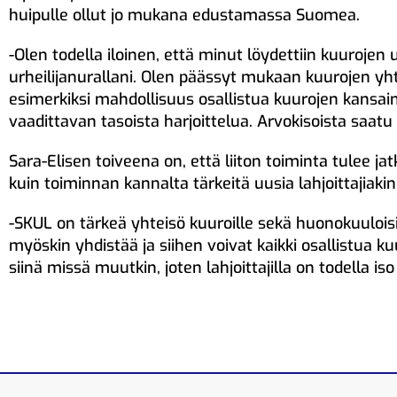
huipulle ollut jo mukana edustamassa Suomea.
-Olen todella iloinen, että minut löydettiin kuurojen ur
urheilijanurallani. Olen päässyt mukaan kuurojen yh
esimerkiksi mahdollisuus osallistua kuurojen kansainvä
vaadittavan tasoista harjoittelua. Arvokisoista saa
Sara-Elisen toiveena on, että liiton toiminta tulee 
kuin toiminnan kannalta tärkeitä uusia lahjoittajiakin
-SKUL on tärkeä yhteisö kuuroille sekä huonokuuloisil
myöskin yhdistää ja siihen voivat kaikki osallistua 
siinä missä muutkin, joten lahjoittajilla on todella is