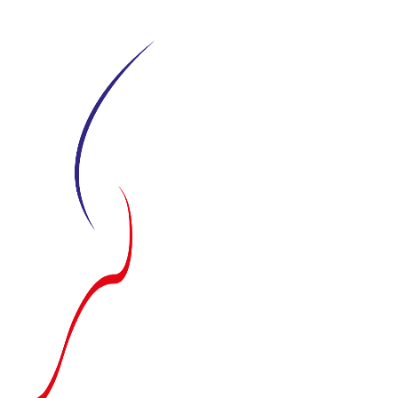
Siirry
suoraan
sisältöön