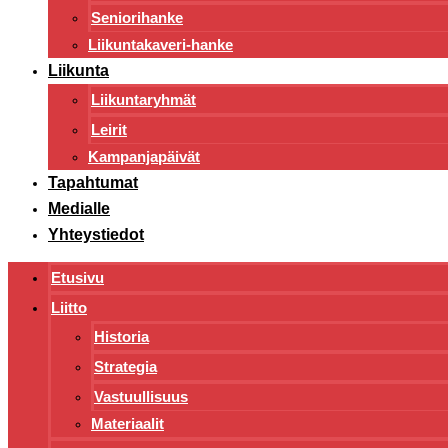
Seniorihanke
Liikuntakaveri-hanke
Liikunta
Liikuntaryhmät
Leirit
Kampanjapäivät
Tapahtumat
Medialle
Yhteystiedot
Etusivu
Liitto
Historia
Strategia
Vastuullisuus
Materiaalit