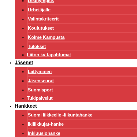
Deaflympics
Urheilijalle
Valintakriteerit
Koulutukset
Kolme Kampusta
Tulokset
Liiton kv-tapahtumat
Jäsenet
Liittyminen
Jäsenseurat
Suomisport
Tukipalvelut
Hankkeet
Suomi liikkeelle -liikuntahanke
Ikiliikkujat-hanke
Inkluusiohanke