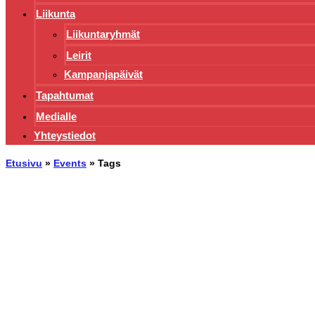
Liikunta
Liikuntaryhmät
Leirit
Kampanjapäivät
Tapahtumat
Medialle
Yhteystiedot
Etusivu
»
Events
»
Tags