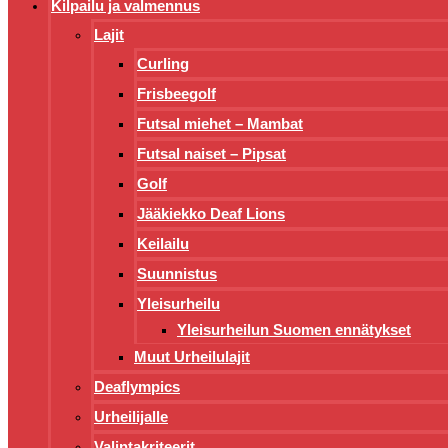
Kilpailu ja valmennus
Lajit
Curling
Frisbeegolf
Futsal miehet – Mambat
Futsal naiset – Pipsat
Golf
Jääkiekko Deaf Lions
Keilailu
Suunnistus
Yleisurheilu
Yleisurheilun Suomen ennätykset
Muut Urheilulajit
Deaflympics
Urheilijalle
Valintakriteerit