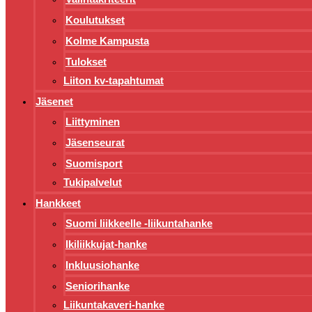
Koulutukset
Kolme Kampusta
Tulokset
Liiton kv-tapahtumat
Jäsenet
Liittyminen
Jäsenseurat
Suomisport
Tukipalvelut
Hankkeet
Suomi liikkeelle -liikuntahanke
Ikiliikkujat-hanke
Inkluusiohanke
Seniorihanke
Liikuntakaveri-hanke