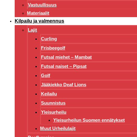
Vastuullisuus
Materiaalit
Kilpailu ja valmennus
Lajit
Curling
Frisbeegolf
Futsal miehet – Mambat
Futsal naiset – Pipsat
Golf
Jääkiekko Deaf Lions
Keilailu
Suunnistus
Yleisurheilu
Yleisurheilun Suomen ennätykset
Muut Urheilulajit