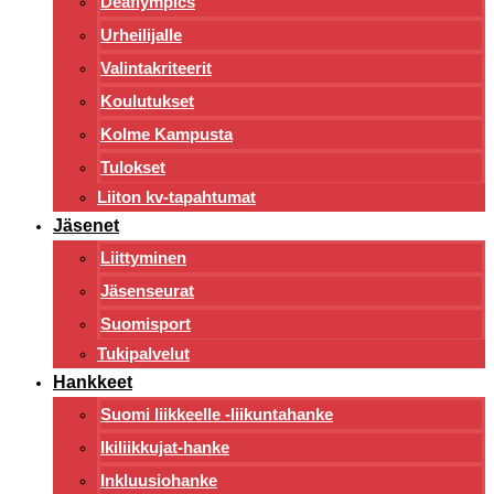
Deaflympics
Urheilijalle
Valintakriteerit
Koulutukset
Kolme Kampusta
Tulokset
Liiton kv-tapahtumat
Jäsenet
Liittyminen
Jäsenseurat
Suomisport
Tukipalvelut
Hankkeet
Suomi liikkeelle -liikuntahanke
Ikiliikkujat-hanke
Inkluusiohanke