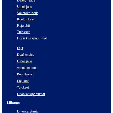
Deaflympics
Urheilijalle
Valintakriteerit
Koulutukset
Pajulahti
Tulokset
Liiton kv-tapahtumat
Lajit
Deaflympics
Urheilijalle
Valintakriteerit
Koulutukset
Pajulahti
Tulokset
Liiton kv-tapahtumat
Liikunta
Liikuntaryhmät