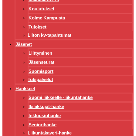
Koulutukset
Kolme Kampusta
Tulokset
Liiton kv-tapahtumat
Jäsenet
Liittyminen
Jäsenseurat
Suomisport
Tukipalvelut
Hankkeet
Suomi liikkeelle -liikuntahanke
Ikiliikkujat-hanke
Inkluusiohanke
Seniorihanke
Liikuntakaveri-hanke