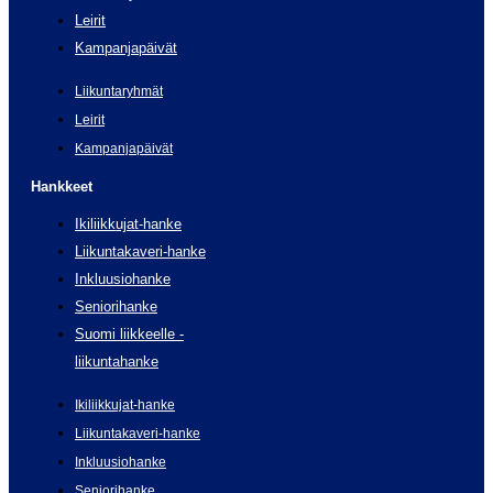
Leirit
Kampanjapäivät
Liikuntaryhmät
Leirit
Kampanjapäivät
Hankkeet
Ikiliikkujat-hanke
Liikuntakaveri-hanke
Inkluusiohanke
Seniorihanke
Suomi liikkeelle -
liikuntahanke
Ikiliikkujat-hanke
Liikuntakaveri-hanke
Inkluusiohanke
Seniorihanke