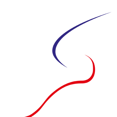
Siirry
suoraan
sisältöön