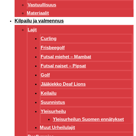
Vastuullisuus
Materiaalit
Kilpailu ja valmennus
Lajit
Curling
Frisbeegolf
Futsal miehet – Mambat
Futsal naiset – Pipsat
Golf
Jääkiekko Deaf Lions
Keilailu
Suunnistus
Yleisurheilu
Yleisurheilun Suomen ennätykset
Muut Urheilulajit