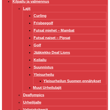
Kilpailu ja valmennus
Lajit
Curling
Frisbeegolf
Futsal miehet – Mambat
Futsal naiset – Pipsat
Golf
Jääkiekko Deaf Lions
Keilailu
Suunnistus
Yleisurheilu
Yleisurheilun Suomen ennätykset
Muut Urheilulajit
Deaflympics
Urheilijalle
Valintakriteerit