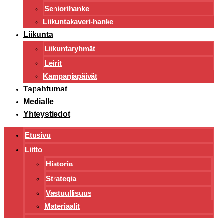
Seniorihanke
Liikuntakaveri-hanke
Liikunta
Liikuntaryhmät
Leirit
Kampanjapäivät
Tapahtumat
Medialle
Yhteystiedot
Etusivu
Liitto
Historia
Strategia
Vastuullisuus
Materiaalit