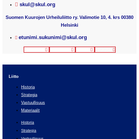
skul@skul.org
Suomen Kuurojen Urheiluliitto ry. Valimotie 10, 4. krs 00380
Helsinki
etunimi.sukunimi@skul.org
Facebook
Instagram
Twitter
Youtube
Liitto
Historia
Strategia
Vastuullisuus
Materiaalit
Historia
Strategia
Vastuullisuus