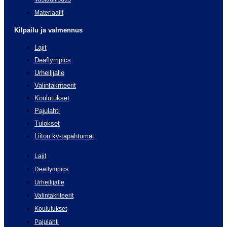
Materiaalit
Kilpailu ja valmennus
Lajit
Deaflympics
Urheilijalle
Valintakriteerit
Koulutukset
Pajulahti
Tulokset
Liiton kv-tapahtumat
Lajit
Deaflympics
Urheilijalle
Valintakriteerit
Koulutukset
Pajulahti