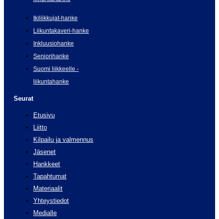
Ikiliikkujat-hanke
Liikuntakaveri-hanke
Inkluusiohanke
Seniorihanke
Suomi liikkeelle -
liikuntahanke
Seurat
Etusivu
Liitto
Kilpailu ja valmennus
Jäsenet
Hankkeet
Tapahtumat
Materiaalit
Yhteystiedot
Medialle