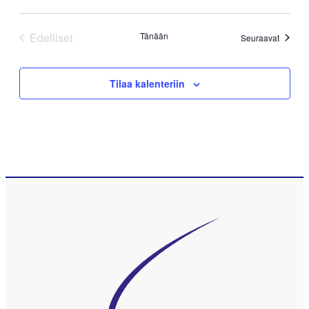
Edelliset
Tänään
Tapaht
Seuraavat
Tapahtumat
Tilaa kalenteriin