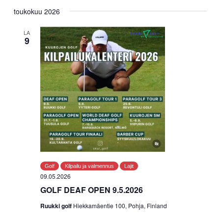
Valitse
toukokuu 2026
päivä.
LA
9
Golf
Kilpailu ja valmennus
Lajit
09.05.2026
GOLF DEAF OPEN 9.5.2026
Ruukki golf
Hiekkamäentie 100, Pohja, Finland