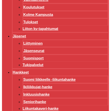
Koulutukset
Kolme Kampusta
Tulokset
Liiton kv-tapahtumat
Jäsenet
Liittyminen
Jäsenseurat
Suomisport
Tukipalvelut
Hankkeet
Suomi liikkeelle -liikuntahanke
Ikiliikkujat-hanke
Inkluusiohanke
Seniorihanke
Liikuntakaveri-hanke