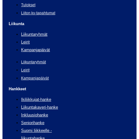
Tulokset
Liiton kv-tapahtumat
Liikunta
Liikuntaryhmät
Leirit
Kampanjapäivät
Liikuntaryhmät
Leirit
Kampanjapäivät
Hankkeet
Ikiliikkujat-hanke
Liikuntakaveri-hanke
Inkluusiohanke
Seniorihanke
Suomi liikkeelle -
liikuntahanke