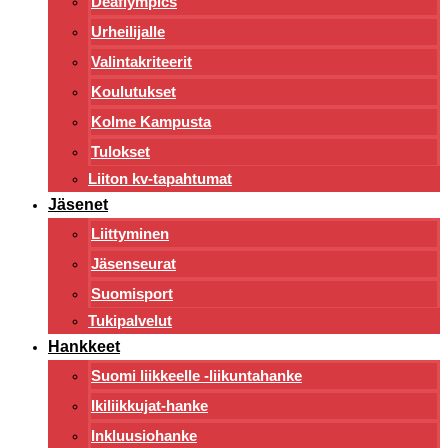
Deaflympics
Urheilijalle
Valintakriteerit
Koulutukset
Kolme Kampusta
Tulokset
Liiton kv-tapahtumat
Jäsenet
Liittyminen
Jäsenseurat
Suomisport
Tukipalvelut
Hankkeet
Suomi liikkeelle -liikuntahanke
Ikiliikkujat-hanke
Inkluusiohanke