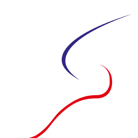
Siirry
suoraan
sisältöön