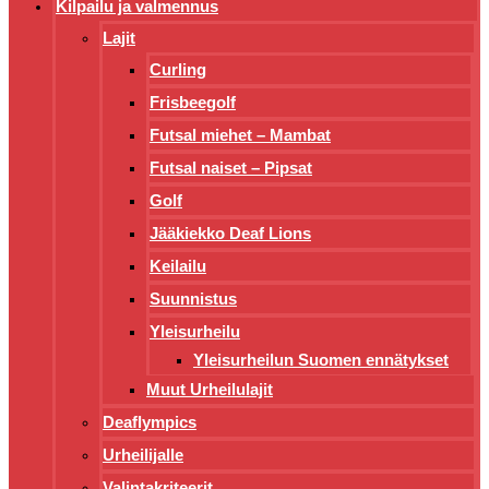
Kilpailu ja valmennus
Lajit
Curling
Frisbeegolf
Futsal miehet – Mambat
Futsal naiset – Pipsat
Golf
Jääkiekko Deaf Lions
Keilailu
Suunnistus
Yleisurheilu
Yleisurheilun Suomen ennätykset
Muut Urheilulajit
Deaflympics
Urheilijalle
Valintakriteerit