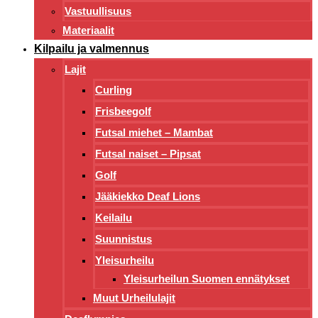
Vastuullisuus
Materiaalit
Kilpailu ja valmennus
Lajit
Curling
Frisbeegolf
Futsal miehet – Mambat
Futsal naiset – Pipsat
Golf
Jääkiekko Deaf Lions
Keilailu
Suunnistus
Yleisurheilu
Yleisurheilun Suomen ennätykset
Muut Urheilulajit