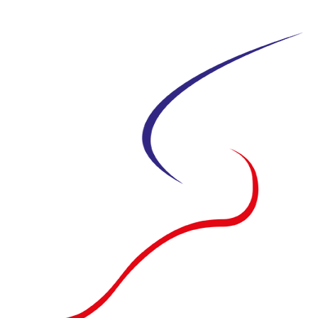
Siirry
suoraan
sisältöön