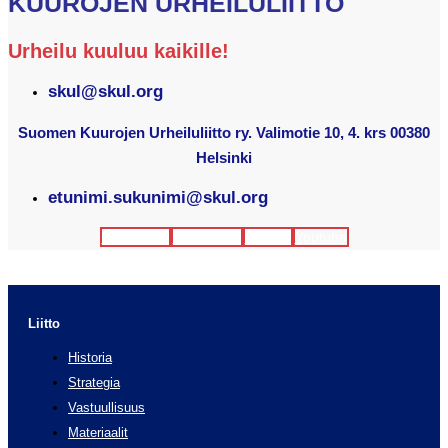
KUUROJEN URHEILULIITTO
Urheilu kuuluu kaikille!
skul@skul.org
Suomen Kuurojen Urheiluliitto ry. Valimotie 10, 4. krs 00380
Helsinki
etunimi.sukunimi@skul.org
Facebook
Instagram
Twitter
Youtube
Liitto
Historia
Strategia
Vastuullisuus
Materiaalit