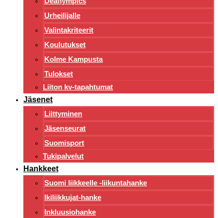
Deaflympics
Urheilijalle
Valintakriteerit
Koulutukset
Kolme Kampusta
Tulokset
Liiton kv-tapahtumat
Jäsenet
Liittyminen
Jäsenseurat
Suomisport
Tukipalvelut
Hankkeet
Suomi liikkeelle -liikuntahanke
Ikiliikkujat-hanke
Inkluusiohanke