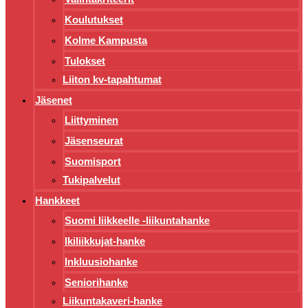
Koulutukset
Kolme Kampusta
Tulokset
Liiton kv-tapahtumat
Jäsenet
Liittyminen
Jäsenseurat
Suomisport
Tukipalvelut
Hankkeet
Suomi liikkeelle -liikuntahanke
Ikiliikkujat-hanke
Inkluusiohanke
Seniorihanke
Liikuntakaveri-hanke