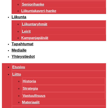
Seniorihanke
Liikuntakaveri-hanke
Liikunta
Liikuntaryhmät
Leirit
Kampanjapäivät
Tapahtumat
Medialle
Yhteystiedot
Etusivu
Liitto
Historia
Strategia
Vastuullisuus
Materiaalit