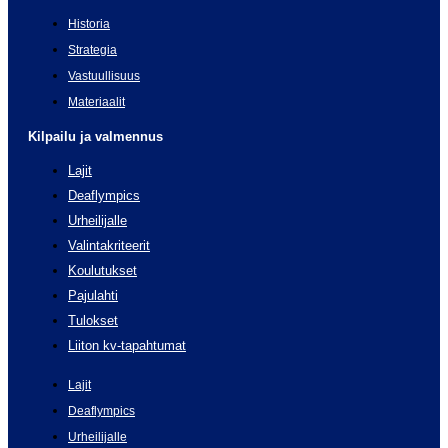
Historia
Strategia
Vastuullisuus
Materiaalit
Kilpailu ja valmennus
Lajit
Deaflympics
Urheilijalle
Valintakriteerit
Koulutukset
Pajulahti
Tulokset
Liiton kv-tapahtumat
Lajit
Deaflympics
Urheilijalle