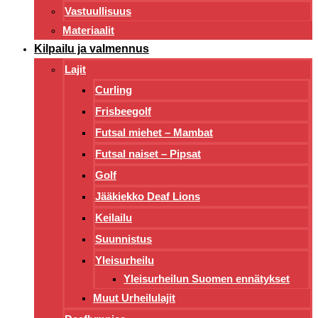
Vastuullisuus
Materiaalit
Kilpailu ja valmennus
Lajit
Curling
Frisbeegolf
Futsal miehet – Mambat
Futsal naiset – Pipsat
Golf
Jääkiekko Deaf Lions
Keilailu
Suunnistus
Yleisurheilu
Yleisurheilun Suomen ennätykset
Muut Urheilulajit