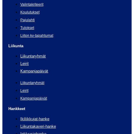
Valintakriteerit
Koulutukset
Pajulahti
Tulokset
Liiton kv-tapahtumat
Liikunta
Liikuntaryhmät
Leirit
Kampanjapäivät
Liikuntaryhmät
Leirit
Kampanjapäivät
Hankkeet
Ikiliikkujat-hanke
Liikuntakaveri-hanke
Inkluusiohanke