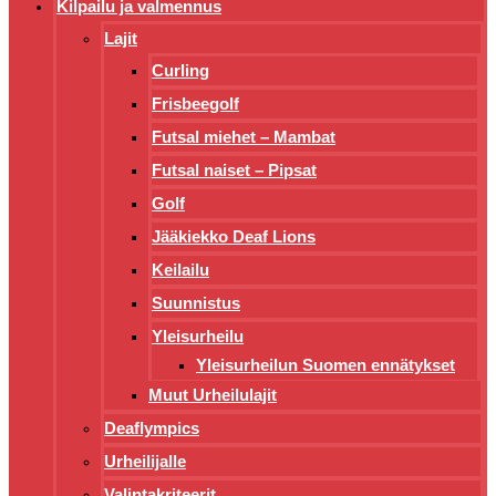
Kilpailu ja valmennus
Lajit
Curling
Frisbeegolf
Futsal miehet – Mambat
Futsal naiset – Pipsat
Golf
Jääkiekko Deaf Lions
Keilailu
Suunnistus
Yleisurheilu
Yleisurheilun Suomen ennätykset
Muut Urheilulajit
Deaflympics
Urheilijalle
Valintakriteerit