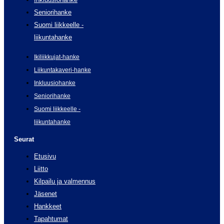
Seniorihanke
Suomi liikkeelle -
liikuntahanke
Ikiliikkujat-hanke
Liikuntakaveri-hanke
Inkluusiohanke
Seniorihanke
Suomi liikkeelle -
liikuntahanke
Seurat
Etusivu
Liitto
Kilpailu ja valmennus
Jäsenet
Hankkeet
Tapahtumat