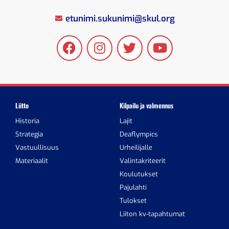
etunimi.sukunimi@skul.org
Liitto
Kilpailu ja valmennus
Historia
Lajit
Strategia
Deaflympics
Vastuullisuus
Urheilijalle
Materiaalit
Valintakriteerit
Koulutukset
Pajulahti
Tulokset
Liiton kv-tapahtumat