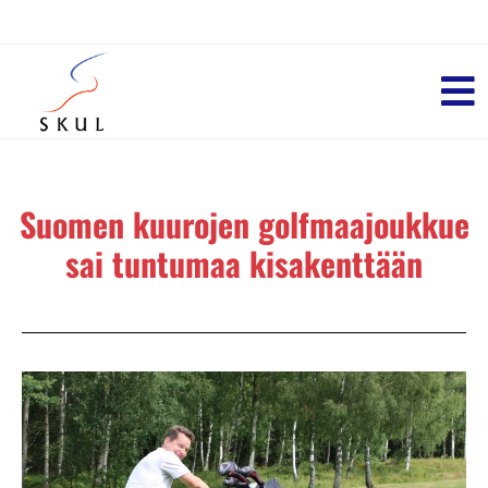
Suomen kuurojen golfmaajoukkue
sai tuntumaa kisakenttään