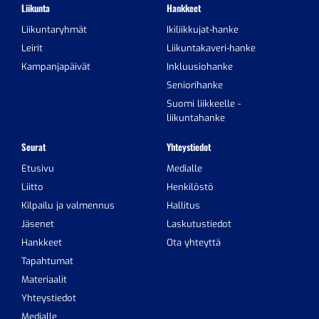
Liikunta
Hankkeet
Liikuntaryhmät
Ikiliikkujat-hanke
Leirit
Liikuntakaveri-hanke
Kampanjapäivät
Inkluusiohanke
Seniorihanke
Suomi liikkeelle -
liikuntahanke
Seurat
Yhteystiedot
Etusivu
Medialle
Liitto
Henkilöstö
Kilpailu ja valmennus
Hallitus
Jäsenet
Laskutustiedot
Hankkeet
Ota yhteyttä
Tapahtumat
Materiaalit
Yhteystiedot
Medialle