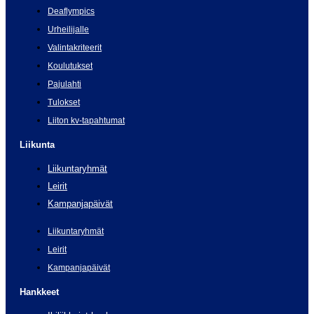
Deaflympics
Urheilijalle
Valintakriteerit
Koulutukset
Pajulahti
Tulokset
Liiton kv-tapahtumat
Liikunta
Liikuntaryhmät
Leirit
Kampanjapäivät
Liikuntaryhmät
Leirit
Kampanjapäivät
Hankkeet