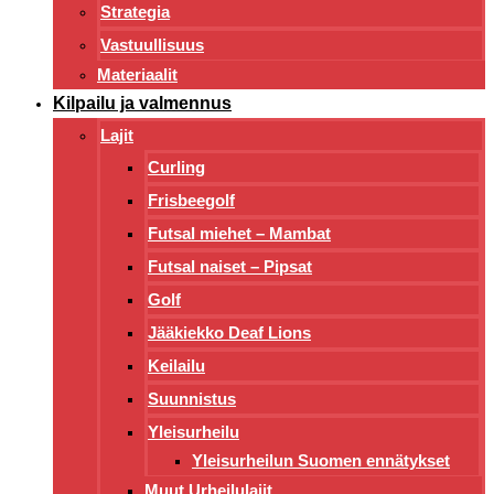
Strategia
Vastuullisuus
Materiaalit
Kilpailu ja valmennus
Lajit
Curling
Frisbeegolf
Futsal miehet – Mambat
Futsal naiset – Pipsat
Golf
Jääkiekko Deaf Lions
Keilailu
Suunnistus
Yleisurheilu
Yleisurheilun Suomen ennätykset
Muut Urheilulajit