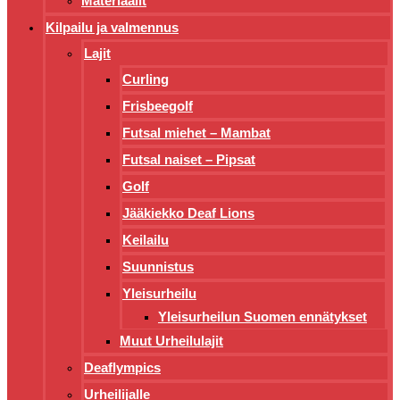
Materiaalit
Kilpailu ja valmennus
Lajit
Curling
Frisbeegolf
Futsal miehet – Mambat
Futsal naiset – Pipsat
Golf
Jääkiekko Deaf Lions
Keilailu
Suunnistus
Yleisurheilu
Yleisurheilun Suomen ennätykset
Muut Urheilulajit
Deaflympics
Urheilijalle