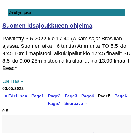
Deaflympics
Suomen kisajoukkueen ohjelma
Päivitetty 3.5.2022 klo 17.40 (Alkamisajat Brasilian
ajassa, Suomen aika +6 tuntia) Ammunta TO 5.5 klo
9:45 10m ilmapistooli alkukilpailut klo 12:45 finaalit SU
8.5 klo 9:00 25m pistooli alkukilpailut klo 13:00 finaalit
Beach
Lue lisää »
03.05.2022
« Edellinen
Page
1
Page
2
Page
3
Page
4
Page
5
Page
6
Page
7
Seuraava »