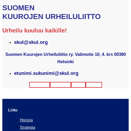
SUOMEN
KUUROJEN URHEILULIITTO
Urheilu kuuluu kaikille!
skul@skul.org
Suomen Kuurojen Urheiluliitto ry. Valimotie 10, 4. krs 00380
Helsinki
etunimi.sukunimi@skul.org
Facebook
Instagram
Twitter
Youtube
Liitto
Historia
Strategia