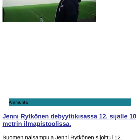
Ammunta
Jenni Rytkönen debyyttikisassa 12. sijalle 10
metrin ilmapistoolissa.
Suomen naisampuja Jenni Rytkönen sijoittui 12.