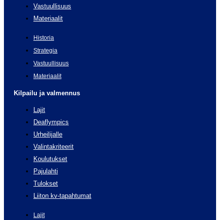
Vastuullisuus
Materiaalit
Historia
Strategia
Vastuullisuus
Materiaalit
Kilpailu ja valmennus
Lajit
Deaflympics
Urheilijalle
Valintakriteerit
Koulutukset
Pajulahti
Tulokset
Liiton kv-tapahtumat
Lajit