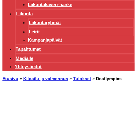
Liikuntakaveri-hanke
Liikunta
Liikuntaryhmät
Leirit
Kampanjapäivät
Tapahtumat
Medialle
Yhteystiedot
Etusivu
»
Kilpailu ja valmennus
»
Tulokset
»
Deaflympics