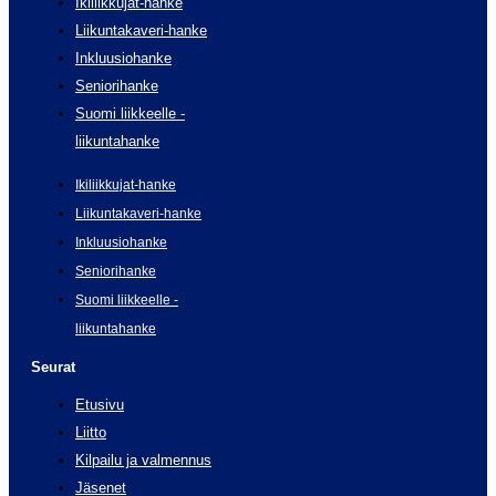
Ikiliikkujat-hanke
Liikuntakaveri-hanke
Inkluusiohanke
Seniorihanke
Suomi liikkeelle -
liikuntahanke
Ikiliikkujat-hanke
Liikuntakaveri-hanke
Inkluusiohanke
Seniorihanke
Suomi liikkeelle -
liikuntahanke
Seurat
Etusivu
Liitto
Kilpailu ja valmennus
Jäsenet