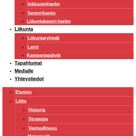
Inkluusiohanke
Seniorihanke
Liikuntakaveri-hanke
Liikunta
Liikuntaryhmät
Leirit
Kampanjapäivät
Tapahtumat
Medialle
Yhteystiedot
Etusivu
Liitto
Historia
Strategia
Vastuullisuus