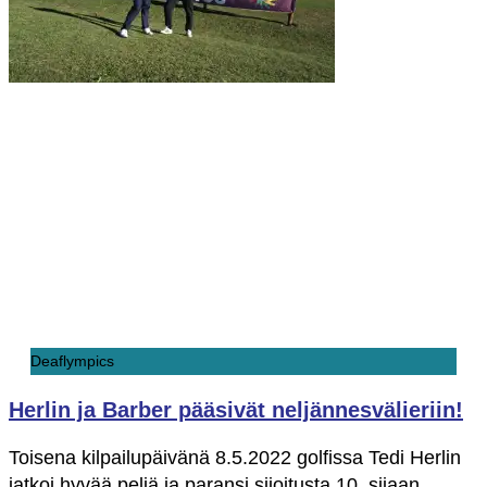
Deaflympics
Herlin ja Barber pääsivät neljännesvälieriin!
Toisena kilpailupäivänä 8.5.2022 golfissa Tedi Herlin
jatkoi hyvää peliä ja paransi sijoitusta 10. sijaan.