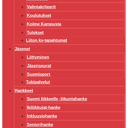
Valintakriteerit
Koulutukset
Kolme Kampusta
Tulokset
Liiton kv-tapahtumat
Jäsenet
Liittyminen
Jäsenseurat
Suomisport
Tukipalvelut
Hankkeet
Suomi liikkeelle -liikuntahanke
Ikiliikkujat-hanke
Inkluusiohanke
Seniorihanke