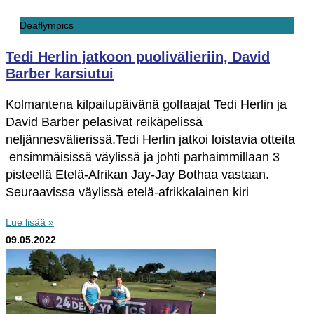
Deaflympics
Tedi Herlin jatkoon puolivälieriin, David
Barber karsiutui
Kolmantena kilpailupäivänä golfaajat Tedi Herlin ja
David Barber pelasivat reikäpelissä
neljännesvälierissä.Tedi Herlin jatkoi loistavia otteita
ensimmäisissä väylissä ja johti parhaimmillaan 3
pisteellä Etelä-Afrikan Jay-Jay Bothaa vastaan.
Seuraavissa väylissä etelä-afrikkalainen kiri
Lue lisää »
09.05.2022