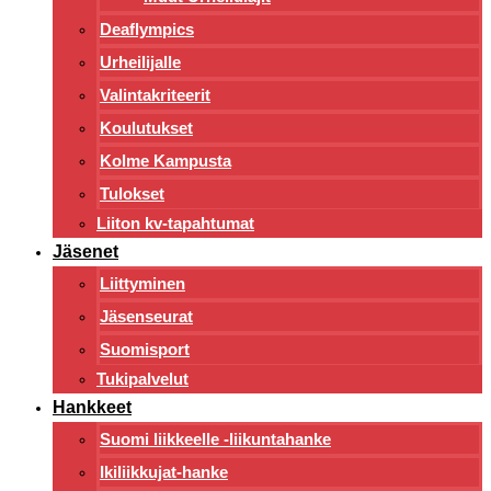
Deaflympics
Urheilijalle
Valintakriteerit
Koulutukset
Kolme Kampusta
Tulokset
Liiton kv-tapahtumat
Jäsenet
Liittyminen
Jäsenseurat
Suomisport
Tukipalvelut
Hankkeet
Suomi liikkeelle -liikuntahanke
Ikiliikkujat-hanke