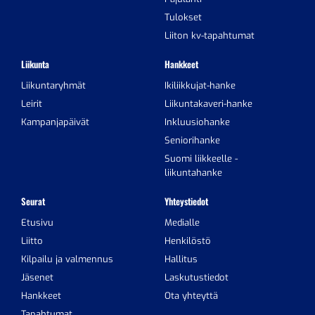
Tulokset
Liiton kv-tapahtumat
Liikunta
Hankkeet
Liikuntaryhmät
Ikiliikkujat-hanke
Leirit
Liikuntakaveri-hanke
Kampanjapäivät
Inkluusiohanke
Seniorihanke
Suomi liikkeelle -
liikuntahanke
Seurat
Yhteystiedot
Etusivu
Medialle
Liitto
Henkilöstö
Kilpailu ja valmennus
Hallitus
Jäsenet
Laskutustiedot
Hankkeet
Ota yhteyttä
Tapahtumat