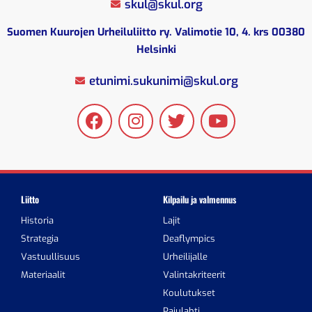
skul@skul.org
Suomen Kuurojen Urheiluliitto ry. Valimotie 10, 4. krs 00380
Helsinki
etunimi.sukunimi@skul.org
Liitto
Kilpailu ja valmennus
Historia
Lajit
Strategia
Deaflympics
Vastuullisuus
Urheilijalle
Materiaalit
Valintakriteerit
Koulutukset
Pajulahti