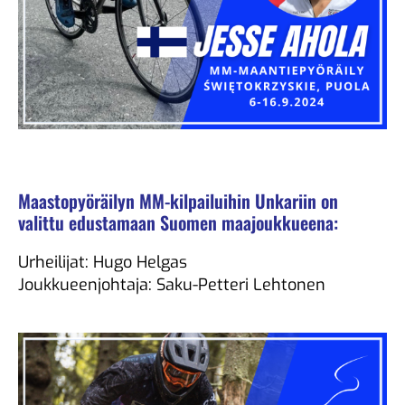
Maastopyöräilyn MM-kilpailuihin Unkariin on
valittu edustamaan Suomen maajoukkueena:
Urheilijat: Hugo Helgas
Joukkueenjohtaja: Saku-Petteri Lehtonen